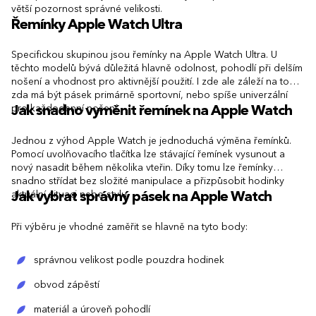
větší pozornost správné velikosti.
Řemínky Apple Watch Ultra
Specifickou skupinou jsou řemínky na Apple Watch Ultra. U
těchto modelů bývá důležitá hlavně odolnost, pohodlí při delším
nošení a vhodnost pro aktivnější použití. I zde ale záleží na tom,
zda má být pásek primárně sportovní, nebo spíše univerzální
pro každodenní nošení.
Jak snadno vyměnit řemínek na Apple Watch
Jednou z výhod Apple Watch je jednoduchá výměna řemínků.
Pomocí uvolňovacího tlačítka lze stávající řemínek vysunout a
nový nasadit během několika vteřin. Díky tomu lze řemínky
snadno střídat bez složité manipulace a přizpůsobit hodinky
aktuální situaci nebo stylu.
Jak vybrat správný pásek na Apple Watch
Při výběru je vhodné zaměřit se hlavně na tyto body:
správnou velikost podle pouzdra hodinek
obvod zápěstí
materiál a úroveň pohodlí