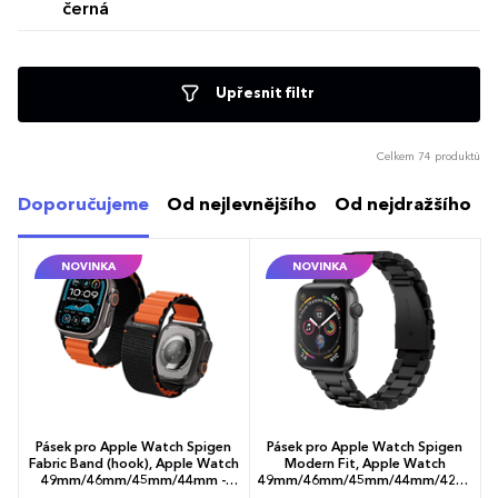
černá
Upřesnit filtr
Celkem 74 produktů
Doporučujeme
Od nejlevnějšího
Od nejdražšího
NOVINKA
NOVINKA
Pásek pro Apple Watch Spigen
Pásek pro Apple Watch Spigen
Fabric Band (hook), Apple Watch
Modern Fit, Apple Watch
49mm/46mm/45mm/44mm -
49mm/46mm/45mm/44mm/42mm
oranžová
- černá