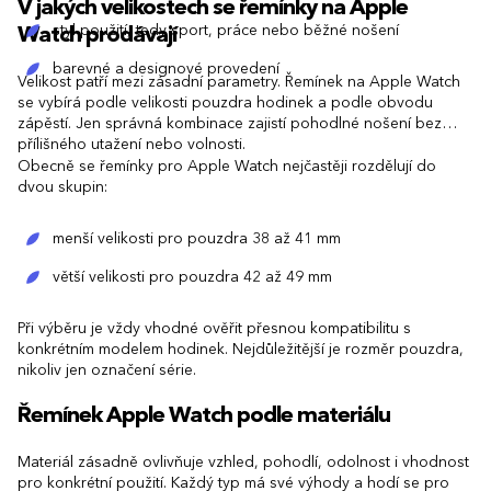
V jakých velikostech se řemínky na Apple
styl použití, tedy sport, práce nebo běžné nošení
Watch prodávají
barevné a designové provedení
Velikost patří mezi zásadní parametry. Řemínek na Apple Watch
se vybírá podle velikosti pouzdra hodinek a podle obvodu
zápěstí. Jen správná kombinace zajistí pohodlné nošení bez
přílišného utažení nebo volnosti.
Obecně se řemínky pro Apple Watch nejčastěji rozdělují do
dvou skupin:
menší velikosti pro pouzdra 38 až 41 mm
větší velikosti pro pouzdra 42 až 49 mm
Při výběru je vždy vhodné ověřit přesnou kompatibilitu s
konkrétním modelem hodinek. Nejdůležitější je rozměr pouzdra,
nikoliv jen označení série.
Řemínek Apple Watch podle materiálu
Materiál zásadně ovlivňuje vzhled, pohodlí, odolnost i vhodnost
pro konkrétní použití. Každý typ má své výhody a hodí se pro