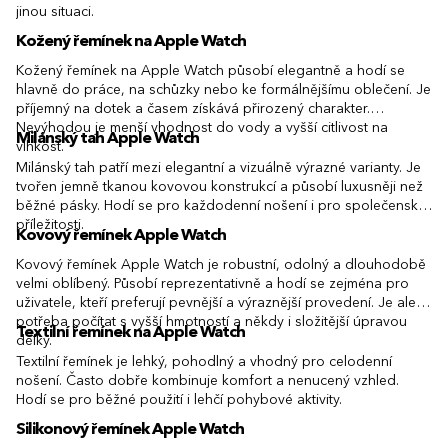
jinou situaci.
Kožený řemínek na Apple Watch
Kožený řemínek na Apple Watch působí elegantně a hodí se
hlavně do práce, na schůzky nebo ke formálnějšímu oblečení. Je
příjemný na dotek a časem získává přirozený charakter.
Nevýhodou je menší vhodnost do vody a vyšší citlivost na
Milánský tah Apple Watch
vlhkost.
Milánský tah patří mezi elegantní a vizuálně výrazné varianty. Je
tvořen jemně tkanou kovovou konstrukcí a působí luxusněji než
běžné pásky. Hodí se pro každodenní nošení i pro společenské
příležitosti.
Kovový řemínek Apple Watch
Kovový řemínek Apple Watch je robustní, odolný a dlouhodobě
velmi oblíbený. Působí reprezentativně a hodí se zejména pro
uživatele, kteří preferují pevnější a výraznější provedení. Je ale
potřeba počítat s vyšší hmotností a někdy i složitější úpravou
Textilní řemínek na Apple Watch
délky.
Textilní řemínek je lehký, pohodlný a vhodný pro celodenní
nošení. Často dobře kombinuje komfort a nenucený vzhled.
Hodí se pro běžné použití i lehčí pohybové aktivity.
Silikonový řemínek Apple Watch