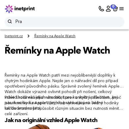
0
Inetprint.cz
Řemínky na Apple Watch
Řemínky na Apple Watch
Řemínky na Apple Watch patří mezi nejoblíbenější doplňky k
chytrým hodinkám Apple. Nejde jen o náhradní díl pro případ
opotřebení původního pásku. Správně zvolený řemínek Apple
Watch dokáže výrazně ovlivnit pohodlí při nošení, celkový
vzhled hodinek i jejich vhodnost pro konkrétní příležitost. Jiný
Právě široká nabídka materiálů, barev a stylů je důvodem, proč
pásek se hodí na sport, jiný do práce a jiný na běžné
jsou řemínky na Apple Watch tak vyhledávané. Jedny hodinky
každodenní nošení.
tak lze snadno přizpůsobit různým situacím bez nutnosti měnit
celé zařízení.
Jak na originální vzhled Apple Watch