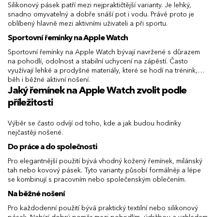
Silikonový pásek patří mezi nejpraktičtější varianty. Je lehký,
snadno omyvatelný a dobře snáší pot i vodu. Právě proto je
oblíbený hlavně mezi aktivními uživateli a při sportu.
Sportovní řemínky na Apple Watch
Sportovní řemínky na Apple Watch bývají navržené s důrazem
na pohodlí, odolnost a stabilní uchycení na zápěstí. Často
využívají lehké a prodyšné materiály, které se hodí na trénink,
běh i běžné aktivní nošení.
Jaký řemínek na Apple Watch zvolit podle
příležitosti
Výběr se často odvíjí od toho, kde a jak budou hodinky
nejčastěji nošené.
Do práce a do společnosti
Pro elegantnější použití bývá vhodný kožený řemínek, milánský
tah nebo kovový pásek. Tyto varianty působí formálněji a lépe
se kombinují s pracovním nebo společenským oblečením.
Na běžné nošení
Pro každodenní použití bývá praktický textilní nebo silikonový