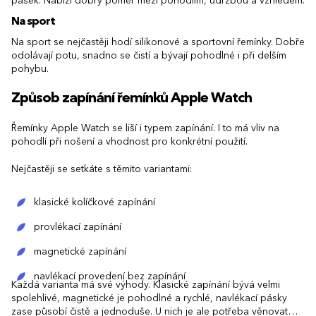
pásek. Nabízí dobrý poměr mezi pohodlím, údržbou a vzhledem.
Na sport
Na sport se nejčastěji hodí silikonové a sportovní řemínky. Dobře
odolávají potu, snadno se čistí a bývají pohodlné i při delším
pohybu.
Způsob zapínání řemínků Apple Watch
Řemínky Apple Watch se liší i typem zapínání. I to má vliv na
pohodlí při nošení a vhodnost pro konkrétní použití.
Nejčastěji se setkáte s těmito variantami:
klasické kolíčkové zapínání
provlékací zapínání
magnetické zapínání
navlékací provedení bez zapínání
Každá varianta má své výhody. Klasické zapínání bývá velmi
spolehlivé, magnetické je pohodlné a rychlé, navlékací pásky
zase působí čistě a jednoduše. U nich je ale potřeba věnovat