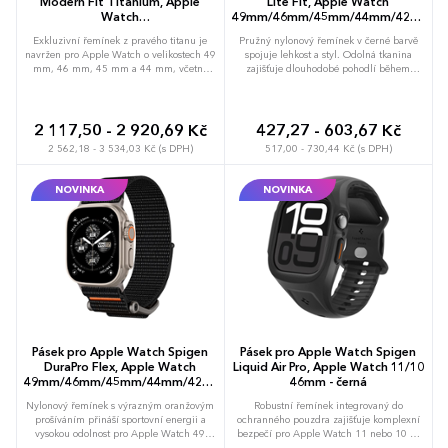
Modern Fit Titanium, Apple
Lite Fit, Apple Watch
Watch
49mm/46mm/45mm/44mm/42mm
49mm/46mm/45mm/44mm -
- černá
Exkluzivní řemínek z pravého titanu je
Pružný nylonový řemínek v černé barvě
titanová
navržen pro Apple Watch o velikostech 49
spojuje lehkost a styl. Odolná tkanina
mm, 46 mm, 45 mm a 44 mm, včetně
zajišťuje dlouhodobé pohodlí během
modelů Ultra. Titanový materiál
celého dne, zatímco nadčasový vzhled se
kombinuje extrémní pevnost s
přirozeně přizpůsobí každému zápěstí.
neuvěřitelně nízkou hmotností, což
Přiléhá k ruce pomocí praktického klipu
zajišťuje komfortní pocit i při celodenním
pro bleskové nastavení délky. Instalaci
2 117,50 - 2 920,69 Kč
427,27 - 603,67 Kč
používání bez nadměrného zatěžování
usnadňuje přesně padnoucí adaptér, který
2 562,18 - 3 534,03 Kč (s DPH)
517,00 - 730,44 Kč (s DPH)
ruky. Zapadá přesně do drážek hodinek a
zaručuje bezpečné spojení s Apple Watch
nabízí nadčasový design v barvě titanu,
bez nutnosti použití nářadí. Možnost
který vizuálně sjednocuje tělo zařízení s
brandingu: Produkt lze opatřit potiskem
NOVINKA
NOVINKA
tahem. Kovová spona garantuje pevné
dle vašich požadavků. Rádi vám
uzavření v rozmezí obvodu 140 až 215
doporučíme nejvhodnější technologii
mm, přičemž přirozeně odolává korozi a
potisku s ohledem na design i váš
poškrábání v náročných podmínkách.
rozpočet.
Možnost brandingu: Produkt lze opatřit
potiskem dle vašich požadavků. Rádi vám
doporučíme nejvhodnější technologii
potisku s ohledem na design i váš
rozpočet.
Pásek pro Apple Watch Spigen
Pásek pro Apple Watch Spigen
DuraPro Flex, Apple Watch
Liquid Air Pro, Apple Watch 11/10
49mm/46mm/45mm/44mm/42mm
46mm - černá
- black orange
Nylonový řemínek s výrazným oranžovým
Robustní řemínek integrovaný do
prošíváním přináší sportovní energii a
ochranného pouzdra zajišťuje komplexní
vysokou odolnost pro Apple Watch 49
bezpečí pro Apple Watch 11 nebo 10 ve
mm, 46 mm, 45 mm, 44 mm a 42 mm.
velikosti 46 mm. Pružná vrstva z