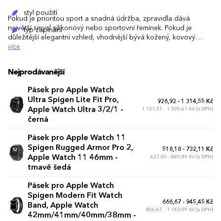
styl použití
Pokud je prioritou sport a snadná údržba, zpravidla dává
největší smysl silikonový nebo sportovní řemínek. Pokud je
typ zapínání
důležitější elegantní vzhled, vhodnější bývá kožený, kovový
nebo milánský tah.
více
vzhled a barevné provedení
Nejprodávanější
Pásek pro Apple Watch
Ultra Spigen Lite Fit Pro,
926,92 - 1 314,55 Kč
Apple Watch Ultra 3/2/1 -
1 121,57 - 1 590,61 Kč (s DPH)
černá
Pásek pro Apple Watch 11
Spigen Rugged Armor Pro 2,
518,18 - 732,11 Kč
Apple Watch 11 46mm -
627,00 - 885,85 Kč (s DPH)
tmavě šedá
Pásek pro Apple Watch
Spigen Modern Fit Watch
666,67 - 945,45 Kč
Band, Apple Watch
806,67 - 1 143,99 Kč (s DPH)
42mm/41mm/40mm/38mm -