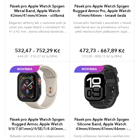
Pásek pro Apple Watch Spigen
Pásek pro Apple Watch Spigen
Metal Band, Apple Watch
Rugged Armor Pro, Apple Watch
42mm/41mm/40mm - stříbrná
45mm/44mm - tmavě šedá
Elegantní stříbrný tah z nerezové oceli je
Univerzální řemínek s pouzdrem v tmavě
určen pro Apple Watch o rozměrech 40,
šedé barvě sází na prověřenou ochranu
41 a 42 mm. Jemná síťovaná konstrukce
před mechanickým poškozením Apple
typu mesh zajišťuje vynikající cirkulaci
Watch 45mm a 44mm. Jednodílná
vzduchu a účinně zabraňuje pocení
konstrukce z odolného TPU obepíná celé
pokožky pod páskem. Zajišťuje plynulé
tělo hodinek a matný povrch s texturou
nastavení délky v rozsahu 140–205 mm
uhlíkových vláken dodává zařízení
532,47 - 752,29 Kč
472,73 - 667,89 Kč
pomocí silného magnetického zapínání.
profesionální technologický vzhled.
644,29 - 910,27 Kč (s DPH)
572,00 - 808,15 Kč (s DPH)
Minimalistický design z ušlechtilé oceli
Chrání rohy i obrazovku před škrábanci
dodává hodinkám sofistikovaný vzhled,
mírně zvýšeným profilem nad úrovní
přičemž na zápěstí působí lehce a
displeje. Přesné výřezy zajišťují okamžitý
NOVINKA
NOVINKA
přirozeně. Možnost brandingu: Produkt
přístup ke korunce a tlačítkům, přičemž
lze opatřit potiskem dle vašich požadavků.
materiál dovoluje nabíjení hodinek bez
Rádi vám doporučíme nejvhodnější
nutnosti rozebírání krytu. Možnost
technologii potisku s ohledem na design i
brandingu: Produkt lze opatřit potiskem
váš rozpočet.
dle vašich požadavků. Rádi vám
doporučíme nejvhodnější technologii
potisku s ohledem na design i váš
rozpočet.
Pásek pro Apple Watch Spigen
Pásek pro Apple Watch Spigen
Rugged Armor, Apple Watch
Silicone Band, Apple Watch
9/8/7 (41mm)/6/SE/5/4 (40mm) -
49mm/46mm/45mm/44mm -
černá
černá
Robustní ochranný kryt s integrovaným
Černý silikonový řemínek s ventilačními