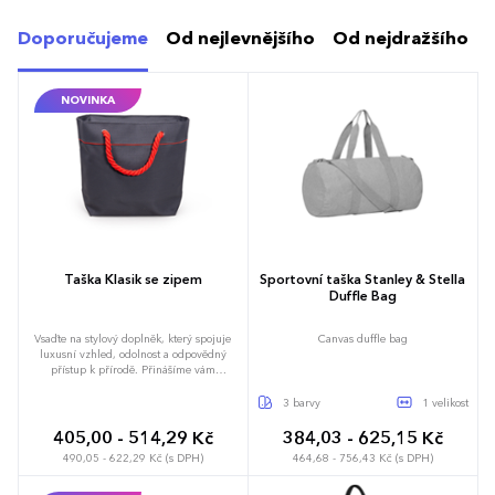
Doporučujeme
Od nejlevnějšího
Od nejdražšího
NOVINKA
Taška Klasik se zipem
Sportovní taška Stanley & Stella
Duffle Bag
Vsaďte na stylový doplněk, který spojuje
Canvas duffle bag
luxusní vzhled, odolnost a odpovědný
přístup k přírodě. Přinášíme vám
jedinečnou tašku, která je víc než jen
praktická, je symbolem udržitelného
3 barvy
1 velikost
designu. Udržitelnost na prvním místě:
Taška je vyrobena ze zbytků prémiových
405,00 - 514,29 Kč
384,03 - 625,15 Kč
screenových látek Sergé a Soltis, které by
490,05 - 622,29 Kč (s DPH)
464,68 - 756,43 Kč (s DPH)
jinak skončily na skládkách. Upcyklací
těchto materiálů minimalizujeme odpad a
přispíváme k ochraně životního prostředí v