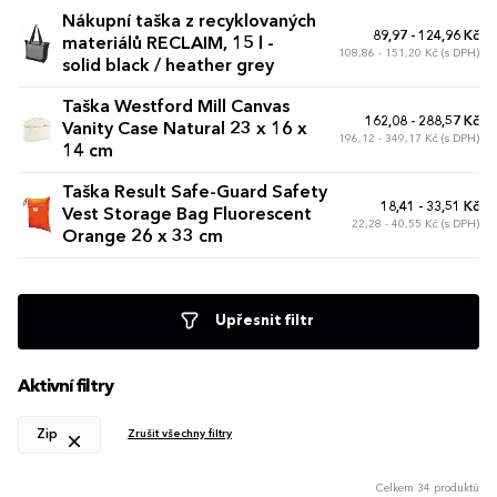
Nákupní taška z recyklovaných
89,97 - 124,96 Kč
materiálů RECLAIM, 15 l -
108,86 - 151,20 Kč (s DPH)
solid black / heather grey
Taška Westford Mill Canvas
162,08 - 288,57 Kč
Vanity Case Natural 23 x 16 x
196,12 - 349,17 Kč (s DPH)
14 cm
Taška Result Safe-Guard Safety
18,41 - 33,51 Kč
Vest Storage Bag Fluorescent
22,28 - 40,55 Kč (s DPH)
Orange 26 x 33 cm
Upřesnit filtr
Aktivní filtry
Zip
Zrušit všechny filtry
Celkem 34 produktů