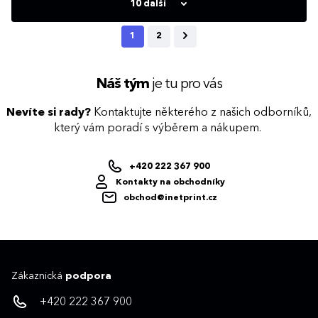
19 x 18 x 9 cm
67 x 34 x 33 cm
10 další
1
2
Náš tým
je tu pro vás
Nevíte si rady?
Kontaktujte některého z našich odborníků,
který vám poradí s výběrem a nákupem.
+420 222 367 900
Kontakty na obchodníky
obchod@inetprint.cz
Zákaznická
podpora
+420 222 367 900