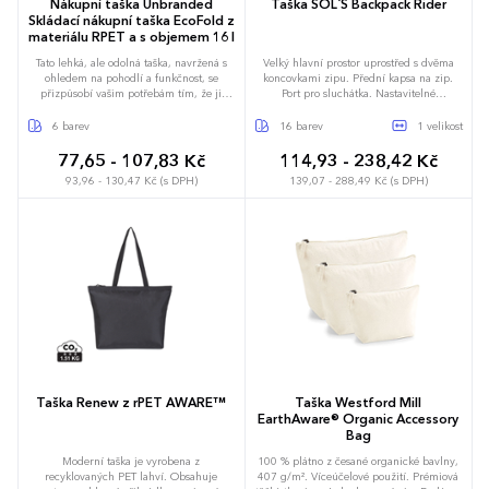
Nákupní taška Unbranded
Taška SOL´S Backpack Rider
Skládací nákupní taška EcoFold z
materiálu RPET a s objemem 16 l
Tato lehká, ale odolná taška, navržená s
Velký hlavní prostor uprostřed s dvěma
ohledem na pohodlí a funkčnost, se
koncovkami zipu. Přední kapsa na zip.
přizpůsobí vašim potřebám tím, že ji
Port pro sluchátka. Nastavitelné
úhledně složíte do kompaktního pouzdra s
polstrované a vyztužené popruhy.
poutkem na popruh a můžete ji snadno
Polstrovaná záda. Dodávka bez
6 barev
16 barev
1 velikost
pověsit nebo přenášet. Je tak ideální pro
obsahu/dekorace. Kapacita: 15,7 litru.
rušné dny, spontánní nakupování nebo
77,65 - 107,83 Kč
114,93 - 238,42 Kč
jako taška, kterou máte v záloze. Má hlavní
93,96 - 130,47 Kč (s DPH)
139,07 - 288,49 Kč (s DPH)
prostornou přihrádku na zip, přední kapsu
na zip a dvě dlouhá ucha z kvalitního
hladkého popruhového materiálu. Je
vyrobený z recyklovaného polyesteru bez
obsahu PVC. Objemová kapacita: 16 litrů.
14 x 28 x 40 cm
Taška Renew z rPET AWARE™
Taška Westford Mill
EarthAware® Organic Accessory
Bag
Moderní taška je vyrobena z
100 % plátno z česané organické bavlny,
recyklovaných PET lahví. Obsahuje
407 g/m². Víceúčelové použití. Prémiová