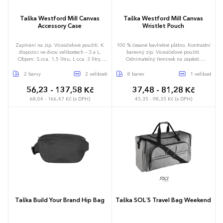
recyklovaných materiálů. Z výtěžku z
každého prodaného výrobku Impact
budou 2 % věnována organizaci
Taška Westford Mill Canvas
Taška Westford Mill Canvas
Water.org.
Accessory Case
Wristlet Pouch
Zapínání na zip. Víceúčelové použití. K
100 % česané bavlněné plátno. Kontrastní
dispozici ve dvou velikostech – S a L.
barevný zip. Víceúčelové použití.
Objem: S cca. 1,5 litru, L cca. 3 litry.
Odnímatelný řemínek na zápěstí.
Dodávka bez obsahu/dekorace.
Prémiová těžká tkanina. Zapínání na zip.
Délka ucha: 15 cm. Dodávka bez
2 barvy
2 velikosti
8 barev
1 velikost
obsahu/dekorace. Kapacita: 1 litr.
56,23 - 137,58 Kč
37,48 - 81,28 Kč
68,04 - 166,47 Kč (s DPH)
45,35 - 98,35 Kč (s DPH)
17 x 9 x 7 cm
21 x 11 x 11 cm
26 x 17 cm
Taška Build Your Brand Hip Bag
Taška SOL´S Travel Bag Weekend