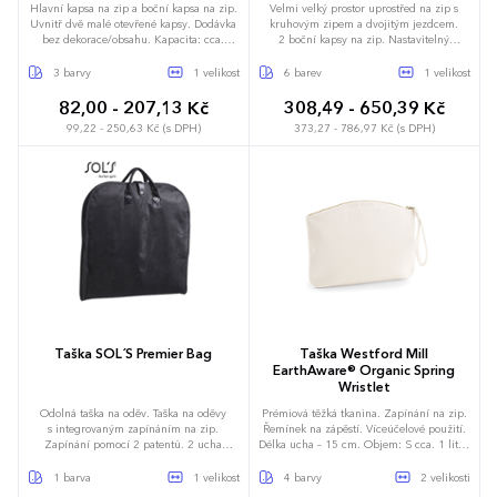
Hlavní kapsa na zip a boční kapsa na zip.
Velmi velký prostor uprostřed na zip s
Uvnitř dvě malé otevřené kapsy. Dodávka
kruhovým zipem a dvojitým jezdcem.
bez dekorace/obsahu. Kapacita: cca.
2 boční kapsy na zip. Nastavitelný
1,5 litrů.
a odnímatelný nylonový ramenní popruh.
Nylonová ucha s pohodlným úchopem.
3 barvy
1 velikost
6 barev
1 velikost
Velké přední přihrádky na zip. Polyester
600D. Dodávka bez obsahu/dekorace.
82,00 - 207,13 Kč
308,49 - 650,39 Kč
Kapacita: 48,4 litru.
99,22 - 250,63 Kč (s DPH)
373,27 - 786,97 Kč (s DPH)
23 x 7,5 x 13,5 cm
62 x 30 x 26 cm
Taška SOL´S Premier Bag
Taška Westford Mill
EarthAware® Organic Spring
Wristlet
Odolná taška na oděv. Taška na oděvy
Prémiová těžká tkanina. Zapínání na zip.
s integrovaným zapínáním na zip.
Řemínek na zápěstí. Víceúčelové použití.
Zapínání pomocí 2 patentů. 2 ucha
Délka ucha – 15 cm. Objem: S cca. 1 litr /
z těžkého kepru. Výztužné švy. Detaily
L cca. 2 litry. Dodávka bez
z PU. Dodávka bez obsahu/dekorace.
obsahu/dekorace.
1 barva
1 velikost
4 barvy
2 velikosti