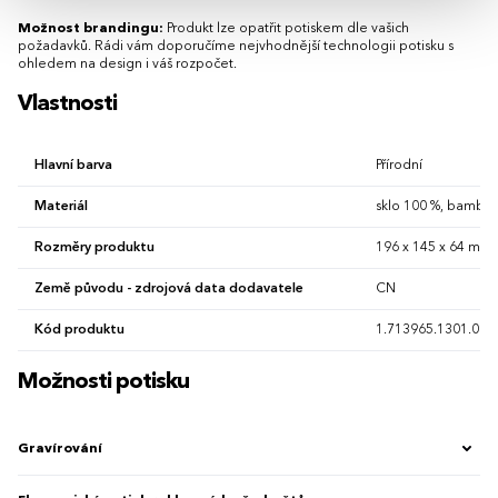
Možnost brandingu:
Produkt lze opatřit potiskem dle vašich
požadavků. Rádi vám doporučíme nejvhodnější technologii potisku s
ohledem na design i váš rozpočet.
Vlastnosti
Hlavní barva
Přírodní
Materiál
sklo 100 %, bambus
Rozměry produktu
196 x 145 x 64 mm 
Země původu - zdrojová data dodavatele
CN
Kód produktu
1.713965.1301.00
Možnosti potisku
Gravírování