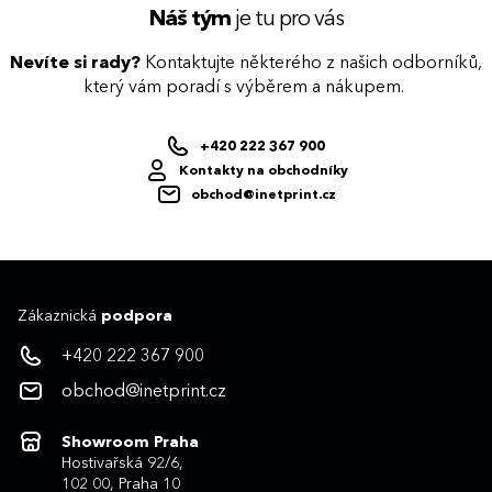
Náš tým
je tu pro vás
Nevíte si rady?
Kontaktujte některého z našich odborníků,
který vám poradí s výběrem a nákupem.
+420 222 367 900
Kontakty na obchodníky
obchod@inetprint.cz
Zákaznická
podpora
+420 222 367 900
obchod@inetprint.cz
Showroom Praha
Hostivařská 92/6,
102 00, Praha 10