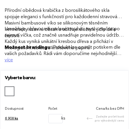
Přírodní obědová krabička z borosilikátového skla
spojuje eleganci s funkčností pro každodenní stravování.
Masivní bambusové víko se silikonovým těsněním
Umožňuje ohřev v mikrovlnné troubě i mytí v myčce po
hermeticky uzavírá obsah a udržuje uložené jídlo déle
sejmutí víčka, což značně usnadňuje pravidelnou údržbu.
čerstvé.
Každý kus vyniká unikátní kresbou dřeva a přichází v
Možnost brandingu:
Produkt lze opatřit potiskem dle
ekologické krabičce z kraftového papíru.
vašich požadavků. Rádi vám doporučíme nejvhodnější
technologii potisku s ohledem na design i váš rozpočet.
více
Vyberte barvu:
Dostupnost
Počet
Cena/ks bez DPH
Zadejte počet kusů
ks
6 908
ks
pro výhodnější cenu