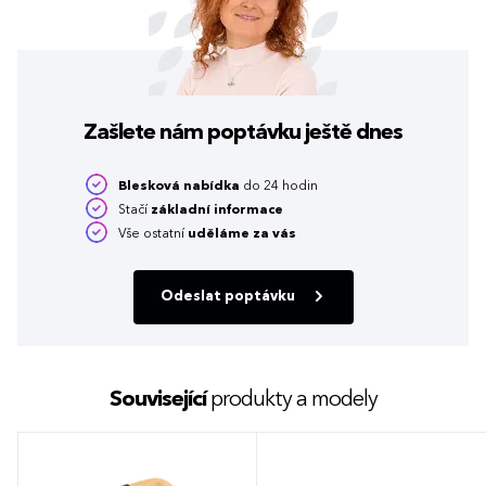
Zašlete nám poptávku
ještě dnes
Blesková nabídka
do 24 hodin
Stačí
základní informace
Vše ostatní
uděláme za vás
Odeslat poptávku
Související
produkty a modely