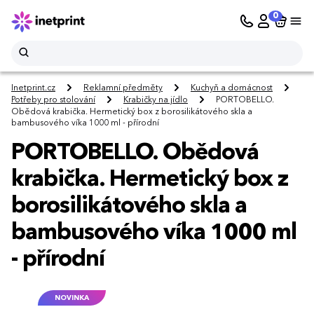
0
Inetprint.cz
Reklamní předměty
Kuchyň a domácnost
Potřeby pro stolování
Krabičky na jídlo
PORTOBELLO.
Obědová krabička. Hermetický box z borosilikátového skla a
bambusového víka 1000 ml - přírodní
PORTOBELLO. Obědová
krabička. Hermetický box z
borosilikátového skla a
bambusového víka 1000 ml
- přírodní
NOVINKA