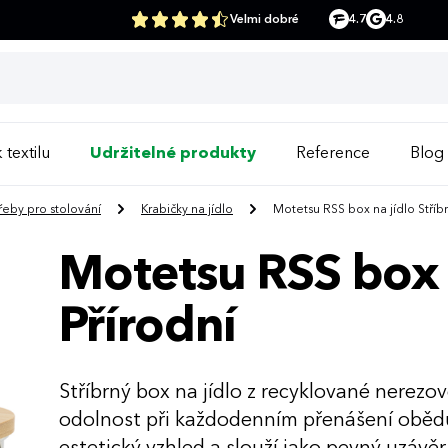
Velmi dobré
4.7
4.8
 textilu
Udržitelné produkty
Reference
Blog
řeby pro stolování
Krabičky na jídlo
Motetsu RSS box na jídlo Stříbr
Motetsu RSS box n
Přírodní
Stříbrný box na jídlo z recyklované nerez
odolnost při každodenním přenášení oběd