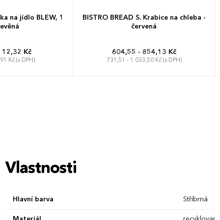
a na jídlo BLEW, 1
BISTRO BREAD S. Krabice na chleba -
řevěná
červená
112,32 Kč
604,55 - 854,13 Kč
,91 Kč (s DPH)
731,51 - 1 033,50 Kč (s DPH)
Vlastnosti
Hlavní barva
Stříbrná
Materiál
recyklovan