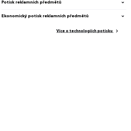
Potisk reklamních předmětů
Ekonomický potisk reklamních předmětů
Více o technologiích potisku
7 mm
2393_1301.00