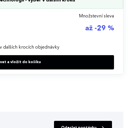
echnologii - výběr v dalším kroku
Množstevní sleva
až -29 %
v dalších krocích objednávky
at a vložit do košíku
Odeslat poptávku