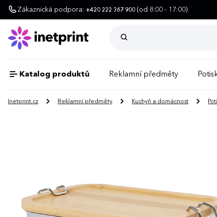
Zákaznická podpora:
(od 8:00 - 17:00)
+420 222 367 900
Katalog produktů
Reklamní předměty
Potisk
Inetprint.cz
Reklamní předměty
Kuchyň a domácnost
Pot