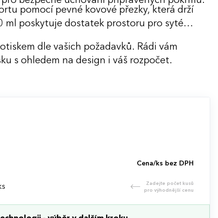
ěr pro bezpečné uchování připravených pokrmů.
portu pomocí pevné kovové přezky, která drží
 ml poskytuje dostatek prostoru pro syté
potiskem dle vašich požadavků. Rádi vám
ku s ohledem na design i váš rozpočet.
Cena/ks bez DPH
Zadejte počet kusů
ks
pro výhodnější cenu