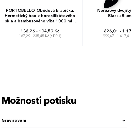
PORTOBELLO. Obědová krabička.
Nerezový dvojitý
Hermetický box z borosilikátového
Black+Blum
skla a bambusového víka 1000 ml -
přírodní
138,26 - 194,59 Kč
826,01 - 1 17
167,29 - 235,45 Kč (s DPH)
999,47 - 1 417,41 
Možnosti potisku
Gravírování
á nerezová ocel, bambus