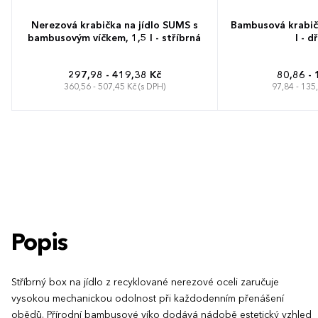
Nerezová krabička na jídlo SUMS s
Bambusová krabičk
bambusovým víčkem, 1,5 l - stříbrná
l - d
297,98 - 419,38 Kč
80,86 - 
360,56 - 507,45 Kč (s DPH)
97,84 - 135
Popis
Stříbrný box na jídlo z recyklované nerezové oceli zaručuje
vysokou mechanickou odolnost při každodenním přenášení
obědů. Přírodní bambusové víko dodává nádobě estetický vzhled