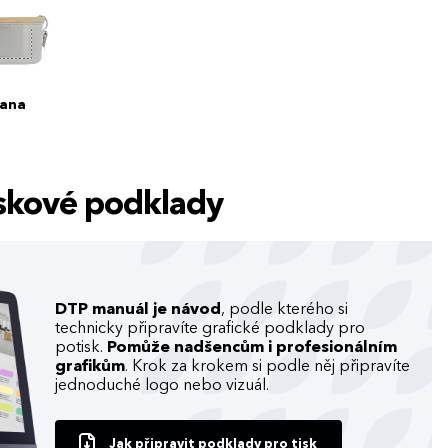
rana
tiskové podklady
DTP manuál je návod
, podle kterého si
technicky připravíte grafické podklady pro
potisk.
Pomůže nadšencům i profesionálním
grafikům
. Krok za krokem si podle něj připravíte
jednoduché logo nebo vizuál.
Jak připravit podklady pro tisk