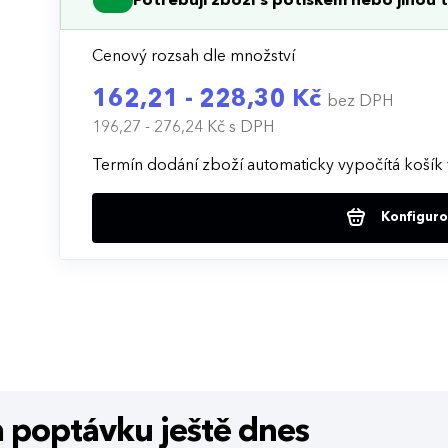
Potřebuji zboží s potiskem nebo jinou t
Cenový rozsah dle množství
162,21 - 228,30 Kč
bez DPH
196,27 - 276,24 Kč
s DPH
Termín dodání zboží automaticky vypočítá košík 
Konfigurov
m poptávku
ještě dnes