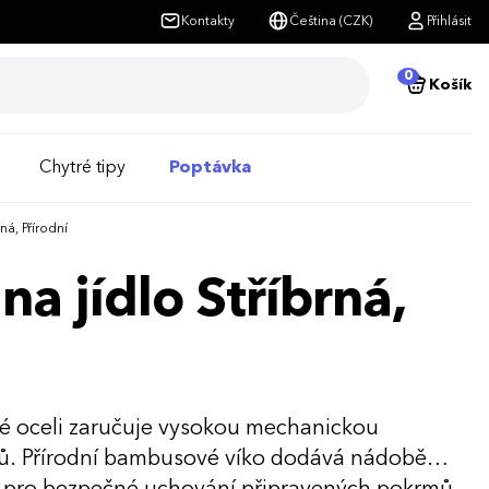
Kontakty
Čeština (CZK)
Přihlásit
0
Košík
Chytré tipy
Poptávka
ná, Přírodní
a jídlo Stříbrná,
ové oceli zaručuje vysokou mechanickou
ů. Přírodní bambusové víko dodává nádobě