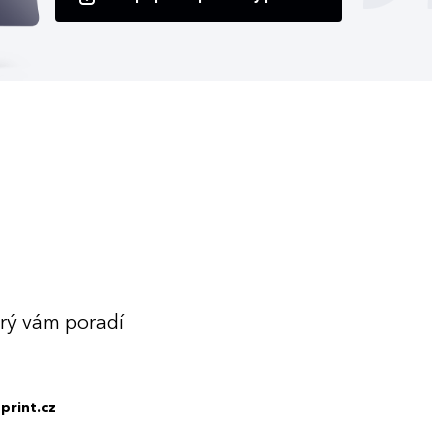
erý vám poradí
print.cz