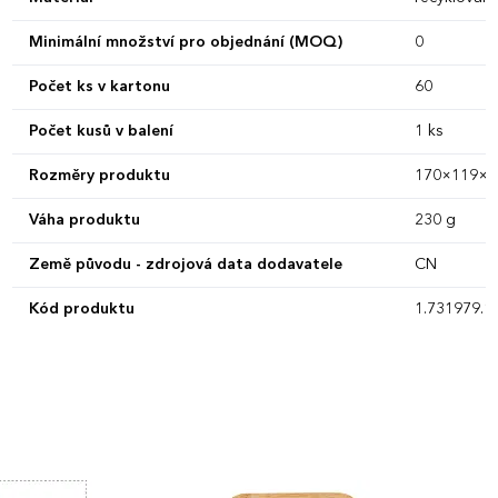
Minimální množství pro objednání (MOQ)
0
Počet ks v kartonu
60
Počet kusů v balení
1 ks
Rozměry produktu
170×119×5
Váha produktu
230 g
Země původu - zdrojová data dodavatele
CN
Kód produktu
1.731979.1