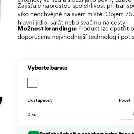
estetický vzhled a slouží jako pevný uzáv
Zajišťuje naprostou spolehlivost při trans
víko neochvějně na svém místě. Objem 750
hlavní jídlo, salát nebo svačinu na cesty.
Možnost brandingu:
Produkt lze opatřit 
doporučíme nejvhodnější technologii potis
Vyberte barvu:
Dostupnost
Počet
0
ks