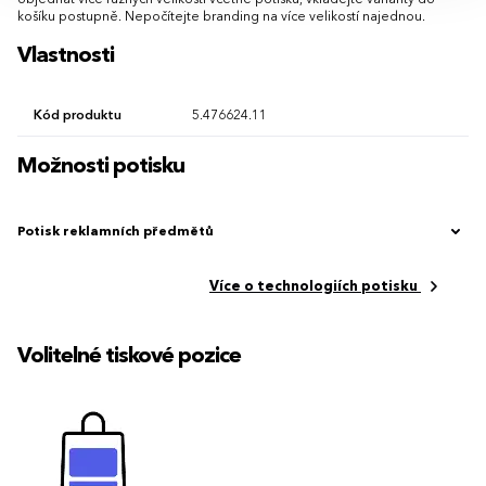
objednat více různých velikostí včetně potisku, vkládejte varianty do
košíku postupně. Nepočítejte branding na více velikostí najednou.
Vlastnosti
Kód produktu
5.476624.11
Možnosti potisku
Potisk reklamních předmětů
Více o technologiích potisku
Volitelné tiskové pozice