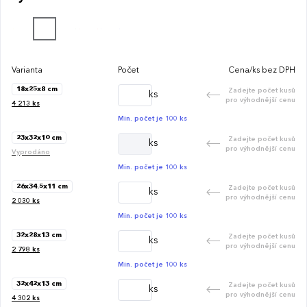
Varianta
Počet
Cena/ks bez DPH
18x25x8 cm
Zadejte počet kusů
ks
pro výhodnější cenu
4 213
ks
Min. počet je 100 ks
23x32x10 cm
Zadejte počet kusů
ks
pro výhodnější cenu
Vyprodáno
Min. počet je 100 ks
26x34.5x11 cm
Zadejte počet kusů
ks
pro výhodnější cenu
2 030
ks
Min. počet je 100 ks
32x28x13 cm
Zadejte počet kusů
ks
pro výhodnější cenu
2 798
ks
Min. počet je 100 ks
32x42x13 cm
Zadejte počet kusů
ks
pro výhodnější cenu
4 302
ks