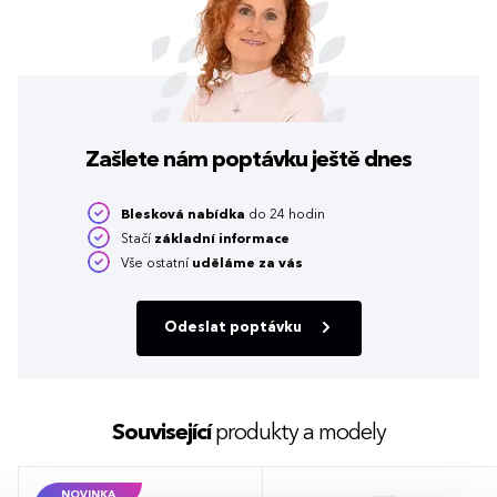
Zašlete nám poptávku
ještě dnes
Blesková nabídka
do 24 hodin
Stačí
základní informace
Vše ostatní
uděláme za vás
Odeslat poptávku
Související
produkty a modely
NOVINKA