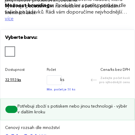
jakémukoliv prosakování obsahu.
Možnost brandingu:
Produkt lze opatřit potiskem dle
vyhovuje požadavkům na moderní a šetrné pořádání
vašich požadavků. Rádi vám doporučíme nejvhodnější
firemních akcí.
technologii potisku s ohledem na design i váš rozpočet.
více
Vyberte barvu:
Dostupnost
Počet
Cena/ks bez DPH
Zadejte počet kusů
ks
32 553
ks
pro výhodnější cenu
Min. počet je 50 ks
Potřebuji zboží s potiskem nebo jinou technologii - výběr
v dalším kroku
Cenový rozsah dle množství