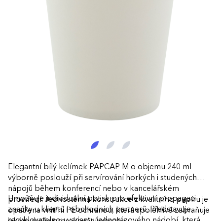
Elegantní bílý kelímek PAPCAP M o objemu 240 ml
výborně poslouží při servírování horkých i studených
nápojů během konferencí nebo v kancelářském
Umožňuje individuální potisk pro efektivní propagaci
prostředí. Jednostěnná konstrukce z kvalitního papíru je
značky u klientů i obchodních partnerů. Představuje
opatřena vnitřní PE ochranou, která spolehlivě zabraňuje
recyklovatelnou variantu jednorázového nádobí, která