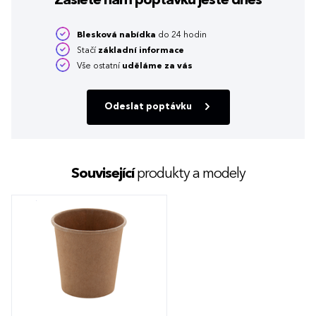
Zašlete nám poptávku
ještě dnes
Blesková nabídka
do 24 hodin
Stačí
základní informace
Vše ostatní
uděláme za vás
Odeslat poptávku
Související
produkty a modely