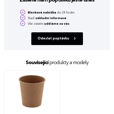
Zašlete nám poptávku
ještě dnes
Blesková nabídka
do 24 hodin
Stačí
základní informace
Vše ostatní
uděláme za vás
Odeslat poptávku
Související
produkty a modely