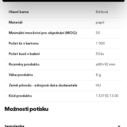
Hlavní barva
Béžová
Materiál
papír
Minimální množství pro objednání (MOQ)
50
Počet ks v kartonu
1 000
Počet kusů v balení
50 ks
Rozměry produktu
ø80×92 mm
Váha produktu
8 g
Země původu - zdrojová data dodavatele
HU
Kód produktu
1.53192.13.00
Možnosti potisku
Samolepka