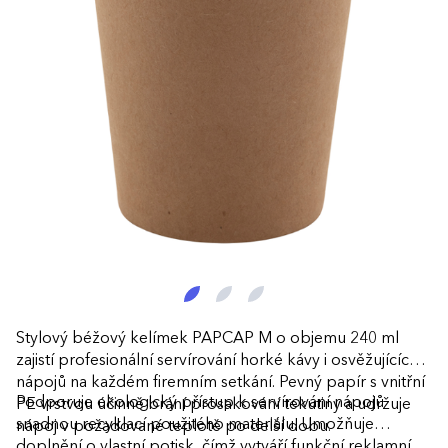
Stylový béžový kelímek PAPCAP M o objemu 240 ml
zajistí profesionální servírování horké kávy i osvěžujících
nápojů na každém firemním setkání. Pevný papír s vnitřní
Podporuje ekologický přístup k servírování nápojů
PE vrstvou účinně brání prosakování tekutiny a udržuje
snadnou recyklací použitého materiálu. Umožňuje
nápoj v požadované teplotě po delší dobu.
doplnění o vlastní potisk, čímž vytváří funkční reklamní