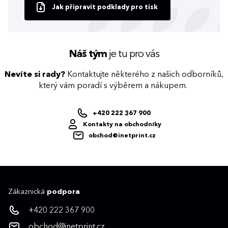
Jak připravit podklady pro tisk
Náš tým
je tu pro vás
Nevíte si rady?
Kontaktujte některého z našich odborníků,
který vám poradí s výběrem a nákupem.
+420 222 367 900
Kontakty na obchodníky
obchod@inetprint.cz
Zákaznická
podpora
+420 222 367 900
obchod@inetprint.cz