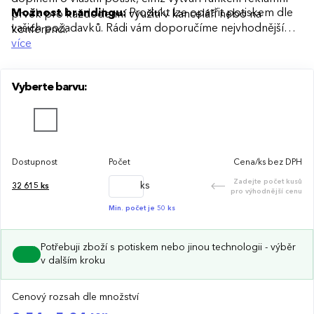
Možnost brandingu:
Produkt lze opatřit potiskem dle
prvek pro každodenní využití v kanceláři nebo na
vašich požadavků. Rádi vám doporučíme nejvhodnější
konferenci.
technologii potisku s ohledem na design i váš rozpočet.
více
Vyberte barvu:
Dostupnost
Počet
Cena/ks bez DPH
Zadejte počet kusů
ks
32 615
ks
pro výhodnější cenu
Min. počet je 50 ks
Potřebuji zboží s potiskem nebo jinou technologii - výběr
v dalším kroku
Cenový rozsah dle množství