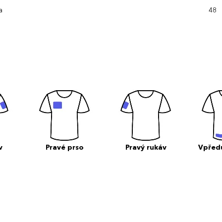
a
48
v
Pravé prso
Pravý rukáv
Vpřed