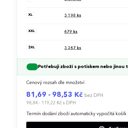
XL
3 198
ks
XXL
679
ks
3XL
3 267
ks
Potřebuji zboží s potiskem nebo jinou t
Cenový rozsah dle množství
81,69 - 98,53 Kč
bez DPH
98,84 - 119,22 Kč
s DPH
Termín dodání zboží automaticky vypočítá košík 