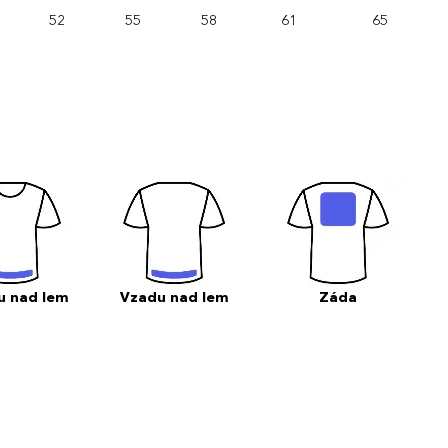
52
55
58
61
65
u nad lem
Vzadu nad lem
Záda