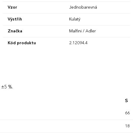
Vzor
Jednobarevná
Výstřih
Kulatý
Značka
Malfini / Adler
Kód produktu
2.12094.4
 ±5 %.
S
66
18