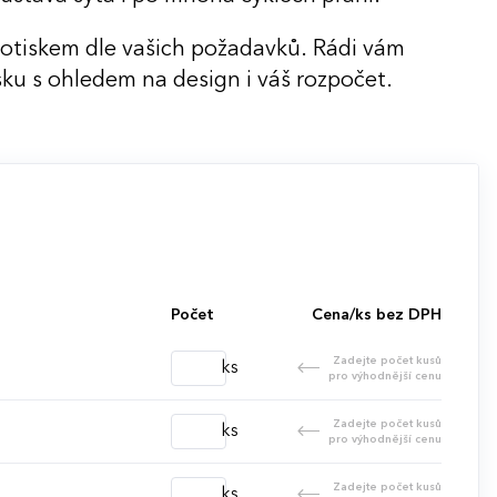
potiskem dle vašich požadavků. Rádi vám
ku s ohledem na design i váš rozpočet.
Počet
Cena/ks bez DPH
Zadejte počet kusů
ks
pro výhodnější cenu
Zadejte počet kusů
ks
pro výhodnější cenu
Zadejte počet kusů
ks