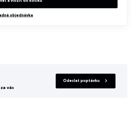
at a vložit do košíku
adná objednávka
Odeslat poptávku
za vás