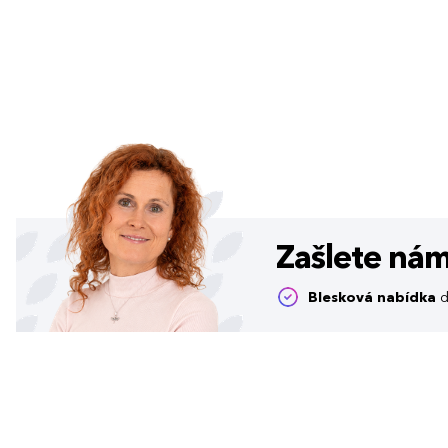
Zašlete ná
Blesková nabídka
d