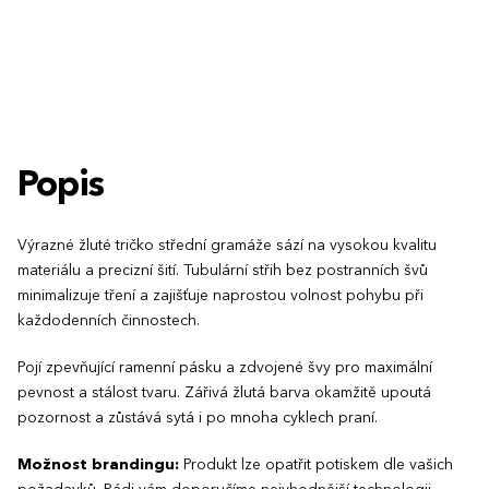
S
M
L
XL
XXL
3XL
S
M
Popis
Výrazné žluté tričko střední gramáže sází na vysokou kvalitu
materiálu a precizní šití. Tubulární střih bez postranních švů
minimalizuje tření a zajišťuje naprostou volnost pohybu při
každodenních činnostech.
Pojí zpevňující ramenní pásku a zdvojené švy pro maximální
pevnost a stálost tvaru. Zářivá žlutá barva okamžitě upoutá
pozornost a zůstává sytá i po mnoha cyklech praní.
Možnost brandingu:
Produkt lze opatřit potiskem dle vašich