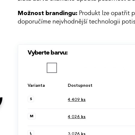
Možnost brandingu:
Produkt lze opatřit 
doporučíme nejvhodnější technologii potis
Vyberte barvu:
Varianta
Dostupnost
S
4 409
ks
M
4 026
ks
L
3 076
ks