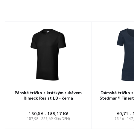
Pánské tričko s krátkým rukávem
Dámské tričko s
Rimeck Resist LB - černá
Stedman® Fines
130,56 - 188,17 Kč
60,71 - 
157,98 - 227,69 Kč (s DPH)
73,46 - 147