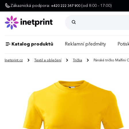
Zákaznická podpora:
(od 8:00 - 17:00)
+420 222 367 900
Katalog produktů
Reklamní předměty
Potisk
Inetprint.cz
Textil a oblečení
Trička
Pánské tričko Malfini C