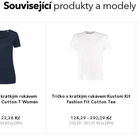
Související
produkty a modely
 krátkým rukávem
Tričko s krátkým rukávem Kustom Kit
t Cotton-T Women
Fashion Fit Cotton Tee
122,26 Kč
124,29 - 290,09 Kč
,93 Kč (s DPH)
150,39 - 351,01 Kč (s DPH)