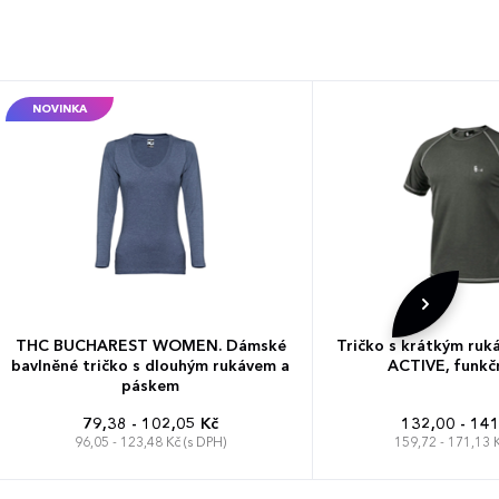
NOVINKA
THC BUCHAREST WOMEN. Dámské
Tričko s krátkým ruk
bavlněné tričko s dlouhým rukávem a
ACTIVE, funkčn
páskem
79,38 - 102,05 Kč
132,00 - 141
96,05 - 123,48 Kč (s DPH)
159,72 - 171,13 K