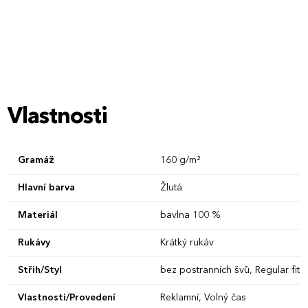
L
XL
XS
S
M
L
XL
XXL
3XL
Vlastnosti
Gramáž
160 g/m²
Hlavní barva
Žlutá
Materiál
bavlna 100 %
Rukávy
Krátký rukáv
Střih/Styl
bez postranních švů, Regular fit, 
Vlastnosti/Provedení
Reklamní, Volný čas