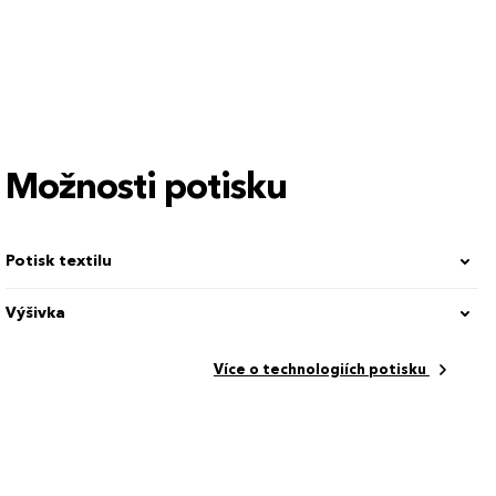
S
M
L
XL
Možnosti potisku
Potisk textilu
Výšivka
Více o technologiích potisku
Basic