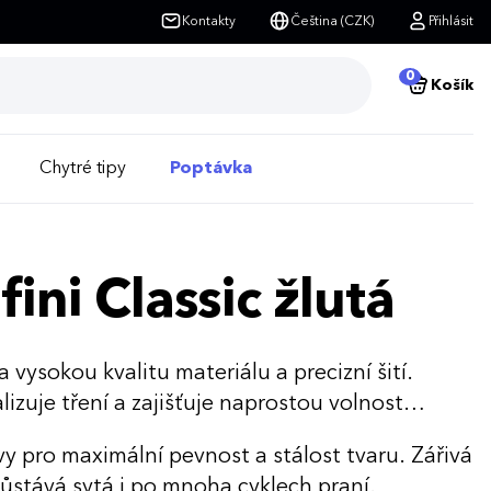
Kontakty
Čeština (CZK)
Přihlásit
0
Košík
Chytré tipy
Poptávka
ini Classic žlutá
 vysokou kvalitu materiálu a precizní šití.
izuje tření a zajišťuje naprostou volnost
vy pro maximální pevnost a stálost tvaru. Zářivá
ůstává sytá i po mnoha cyklech praní.