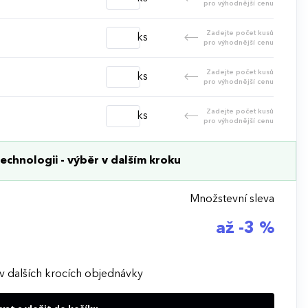
pro výhodnější cenu
Zadejte počet kusů
ks
pro výhodnější cenu
Zadejte počet kusů
ks
pro výhodnější cenu
Zadejte počet kusů
ks
pro výhodnější cenu
echnologii - výběr v dalším kroku
Množstevní sleva
až -3 %
v dalších krocích objednávky