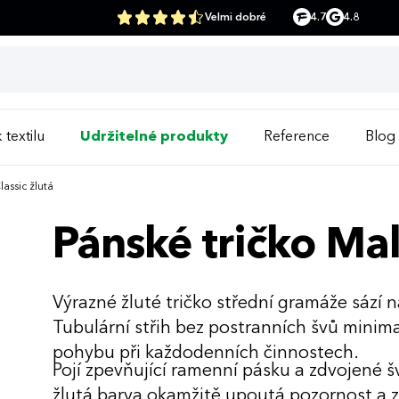
Velmi dobré
4.7
4.8
 textilu
Udržitelné produkty
Reference
Blog
lassic žlutá
Pánské tričko Malf
Výrazné žluté tričko střední gramáže sází na
Tubulární střih bez postranních švů minimal
pohybu při každodenních činnostech.
Pojí zpevňující ramenní pásku a zdvojené š
žlutá barva okamžitě upoutá pozornost a z