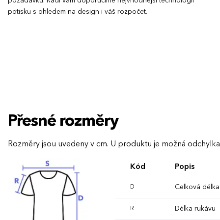
požadavků. Rádi vám doporučíme nejvhodnější technologii
potisku s ohledem na design i váš rozpočet.
Přesné rozměry
Rozměry jsou uvedeny v cm. U produktu je možná odchylka
Kód
Popis
Celková délka
D
Délka rukávu
R