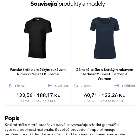
Související
produkty a modely
Pánské tričko s krátkým rukávem
Dámské tričko s krátkým rukávem
Rimeck Resist LB - černá
Stedman® Finest Cotton-T
Women
1 barva
6 velikostí
2 barvy
4 velikosti
130,56 - 188,17 Kč
60,71 - 122,26 Kč
157,98 - 227,69 Kč (s DPH)
73,46 - 147,93 Kč (s DPH)
S
M
L
XL
XXL
3XL
S
M
L
XL
Popis
Kvalitní tričko v syté oranžové barvě se vyznačuje střední gramáží a
vysokou odolností materiálu. Bezešvé provedení trupu eliminuje
nepříjemné dráždění kůže a přispívá k hladkému a upravenému vzhledu.