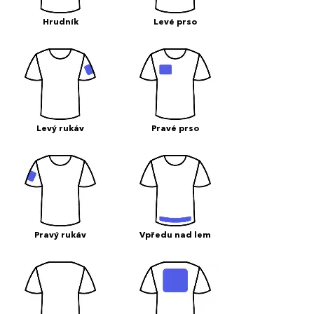
Hrudník
Levé prso
Levý rukáv
Pravé prso
Pravý rukáv
Vpředu nad lem