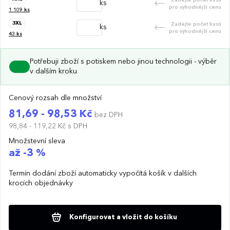
ks
pro výhodnější cenu
1 109
ks
3XL
Zadejte počet kusů
ks
pro výhodnější cenu
43
ks
Potřebuji zboží s potiskem nebo jinou technologii - výběr
v dalším kroku
Cenový rozsah dle množství
81,69 - 98,53 Kč
bez DPH
98,84 - 119,22 Kč
s DPH
Množstevní sleva
až -3 %
Termín dodání zboží automaticky vypočítá košík v dalších
krocích objednávky
Konfigurovat a vložit do košíku