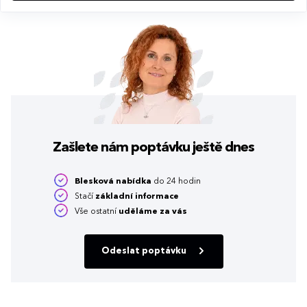
Zašlete nám poptávku
ještě dnes
Blesková nabídka
do 24 hodin
Stačí
základní informace
Vše ostatní
uděláme za vás
Odeslat poptávku