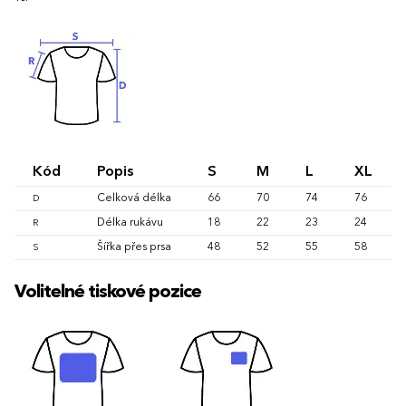
Kód
Popis
S
M
L
XL
Celková délka
66
70
74
76
D
Délka rukávu
18
22
23
24
R
Šířka přes prsa
48
52
55
58
S
Volitelné tiskové pozice