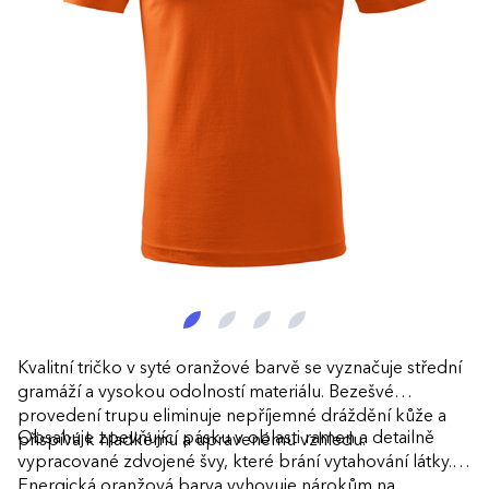
Kvalitní tričko v syté oranžové barvě se vyznačuje střední
gramáží a vysokou odolností materiálu. Bezešvé
provedení trupu eliminuje nepříjemné dráždění kůže a
Obsahuje zpevňující pásku v oblasti ramen a detailně
přispívá k hladkému a upravenému vzhledu.
vypracované zdvojené švy, které brání vytahování látky.
Energická oranžová barva vyhovuje nárokům na