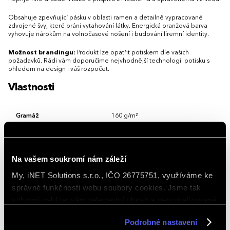
Obsahuje zpevňující pásku v oblasti ramen a detailně vypracované
zdvojené švy, které brání vytahování látky. Energická oranžová barva
vyhovuje nárokům na volnočasové nošení i budování firemní identity.
Možnost brandingu:
Produkt lze opatřit potiskem dle vašich
požadavků. Rádi vám doporučíme nejvhodnější technologii potisku s
ohledem na design i váš rozpočet.
Vlastnosti
Gramáž
160 g/m²
Hlavní barva
Oranžová
Materiál
bavlna 100 %
Na vašem soukromí nám záleží
Rukávy
Krátký rukáv
My, iNET Solutions s.r.o., IČO 26775751, využíváme ke
správné funkčnosti webu soubory cookies. Jsme tak
Střih/Styl
bez postranních švů, Regular fit, Basic
schopni nabízet vám relevantní obsah a personalizované
nabídky nejen na webu, ale i na sociálních sítích a
Vlastnosti/Provedení
Reklamní, Volný čas
Podrobné nastavení
v reklamní síti na ostatních webech. Kliknutím na tlačítko