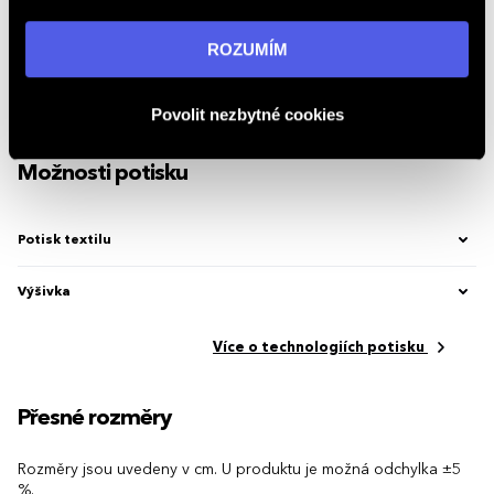
Vzor
Jednobarevná
„ROZUMÍM“ souhlasíte s používáním cookies. Pro více
informací navštivte naši stránku
zásadách ochrany
Výstřih
Kulatý
ROZUMÍM
osobních údajů
.
Značka
Malfini / Adler
Povolit nezbytné cookies
Kód produktu
2.12122.11
Možnosti potisku
Potisk textilu
Výšivka
Více o technologiích potisku
Přesné rozměry
Rozměry jsou uvedeny v cm. U produktu je možná odchylka ±5
%.