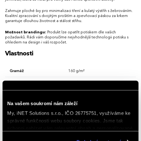
Zahrnuje ploché švy pro minimalizaci tření a kulatý výstřih s žebrováním.
Kvalitní zpracování s dvojitým prošitím a zpevňovací páskou za krkem
garantuje dlouhou životnost a stálost střihu.
Možnost brandingu:
Produkt lze opatřit potiskem dle vašich
požadavků. Rádi vám doporučíme nejvhodnější technologii potisku s
ohledem na design i váš rozpočet.
Vlastnosti
Gramáž
160 g/m²
Hlavní barva
Heather Navy
Materiál
polyester 50 %, viskóza 25 %, bavlna 25 
Na vašem soukromí nám záleží
Rukávy
Krátký rukáv
My, iNET Solutions s.r.o., IČO 26775751, využíváme ke
Střih/Styl
Regular fit
správné funkčnosti webu soubory cookies. Jsme tak
schopni nabízet vám relevantní obsah a personalizované
Vlastnosti/Provedení
Reklamní, Elastická, Volný čas
nabídky nejen na webu, ale i na sociálních sítích a