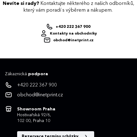
Nevíte si rady?
Kontaktujte některého z našich odborníků,
který vám poradí s výběrem a nákupem.
+420 222 367 900
Kontakty na obchodníky
obchod@inetprint.cz
Zákaznická
podpora
+420 222 367 900
obchod@inetprint.cz
Showroom Praha
Hostivařská 92/6,
102 00, Praha 10
Rezervace termínu schůzky