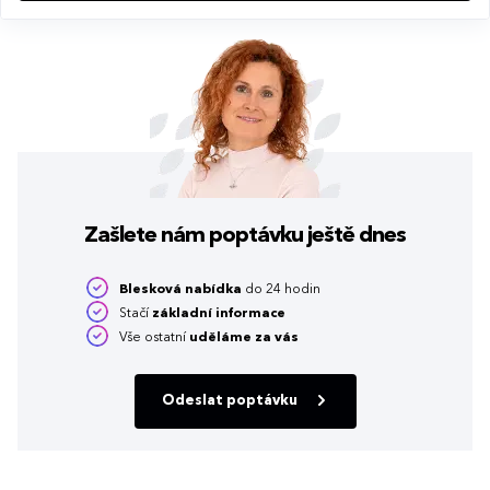
Zašlete nám poptávku
ještě dnes
Blesková nabídka
do 24 hodin
Stačí
základní informace
Vše ostatní
uděláme za vás
Odeslat poptávku