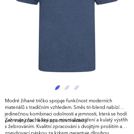
Modré žíhané tričko spojuje funkčnost moderních
materiálů s tradičním vzhledem. Směs tri-blend nabízí
jedinečnou kombinaci odolnosti a jemnosti, která se hodí
Zahrnuje ploché švy pro minimalizaci tření a kulatý výstřih
pro volný čas i lehké sportovní aktivity.
s žebrováním. Kvalitní zpracování s dvojitým prošitím a
zpevňovací páskou za krkem garantuje dlouhou