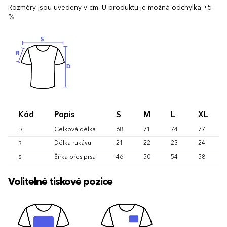
Rozměry jsou uvedeny v cm. U produktu je možná odchylka ±5
%.
Kód
Popis
S
M
L
XL
Celková délka
68
71
74
77
D
Délka rukávu
21
22
23
24
R
Šířka přes prsa
46
50
54
58
S
Volitelné tiskové pozice