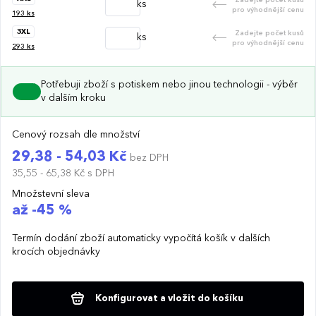
ks
pro výhodnější cenu
193
ks
3XL
Zadejte počet kusů
ks
pro výhodnější cenu
293
ks
Potřebuji zboží s potiskem nebo jinou technologii - výběr
v dalším kroku
Cenový rozsah dle množství
29,38 - 54,03 Kč
bez DPH
35,55 - 65,38 Kč
s DPH
Množstevní sleva
až -45 %
Termín dodání zboží automaticky vypočítá košík v dalších
krocích objednávky
Konfigurovat a vložit do košíku