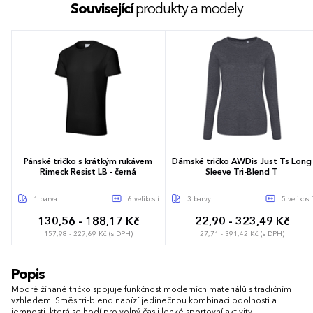
Související
produkty a modely
Pánské tričko s krátkým rukávem
Dámské tričko AWDis Just Ts Long
Rimeck Resist LB - černá
Sleeve Tri-Blend T
1 barva
6 velikostí
3 barvy
5 velikostí
130,56 - 188,17 Kč
22,90 - 323,49 Kč
157,98 - 227,69 Kč (s DPH)
27,71 - 391,42 Kč (s DPH)
S
M
L
XL
XXL
3XL
XS
S
M
L
XL
Popis
Modré žíhané tričko spojuje funkčnost moderních materiálů s tradičním
vzhledem. Směs tri-blend nabízí jedinečnou kombinaci odolnosti a
jemnosti, která se hodí pro volný čas i lehké sportovní aktivity.