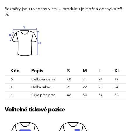
Rozměry jsou uvedeny v cm. U produktu je možná odchylka ±5
%.
Kód
Popis
S
M
L
XL
Celková délka
68
71
74
77
D
Délka rukávu
21
22
23
24
R
Šířka přes prsa
46
50
54
58
S
Volitelné tiskové pozice