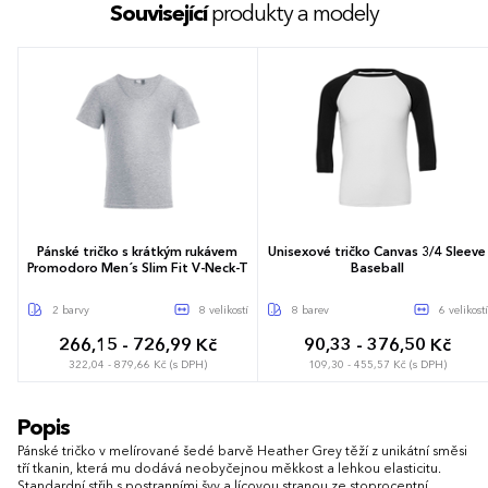
Související
produkty a modely
Pánské tričko s krátkým rukávem
Unisexové tričko Canvas 3/4 Sleeve
Promodoro Men´s Slim Fit V-Neck-T
Baseball
2 barvy
8 velikostí
8 barev
6 velikostí
266,15 - 726,99 Kč
90,33 - 376,50 Kč
322,04 - 879,66 Kč (s DPH)
109,30 - 455,57 Kč (s DPH)
S
M
L
XL
XXL
3XL
XS
S
M
L
XL
XXL
Popis
4XL
5XL
Pánské tričko v melírované šedé barvě Heather Grey těží z unikátní směsi
tří tkanin, která mu dodává neobyčejnou měkkost a lehkou elasticitu.
Standardní střih s postranními švy a lícovou stranou ze stoprocentní