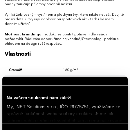
bavlny zaručuje příjemný pocit při nošení.
Vyniká žebrovaným výstřihem a plochými švy, které nikde netlačí. Dvojité
prošití detailů zvyšuje odolnost při sportovních aktivitách i běžném
denním užívání.
Možnost brandingu:
Produkt lze opatřit potiskem dle vašich
požadavků. Rádi vám doporučíme nejvhodnější technologii potisku s
ohledem na design i váš rozpočet.
Vlastnosti
Gramáž
160 g/m²
Hlavní barva
Heather Grey
Materiál
polyester 50 %, viskóza 25 %, bavlna 25 
Na vašem soukromí nám záleží
Rukávy
Krátký rukáv
My, iNET Solutions s.r.o., IČO 26775751, využíváme ke
správné funkčnosti webu soubory cookies. Jsme tak
Střih/Styl
Regular fit
schopni nabízet vám relevantní obsah a personalizované
Vlastnosti/Provedení
Reklamní, Elastická, Volný čas
nabídky nejen na webu, ale i na sociálních sítích a