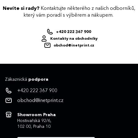
Nevíte si rady?
Kontaktujte některého z našich odborníků,
který vám poradí s výběrem a nákupem.
+420 222 367 900
Kontakty na obchodníky
obchod@inetprint.cz
Zákaznická
podpora
+420 222 367 900
obchod@inetprint.cz
Showroom Praha
Hostivařská 92/6,
102 00, Praha 10