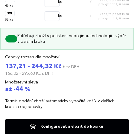
ks
pro výhodnější cenu
46
ks
3XL
Zadejte počet kusů
ks
pro výhodnější cenu
53
ks
Potřebuji zboží s potiskem nebo jinou technologii - výběr
v dalším kroku
Cenový rozsah dle množství
137,21 - 244,32 Kč
bez DPH
166,02 - 295,63 Kč
s DPH
Množstevní sleva
až -44 %
Termín dodání zboží automaticky vypočítá košík v dalších
krocích objednávky
Konfigurovat a vložit do košíku