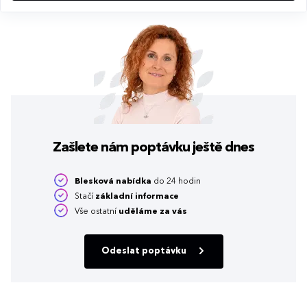
Zašlete nám poptávku
ještě dnes
Blesková nabídka
do 24 hodin
Stačí
základní informace
Vše ostatní
uděláme za vás
Odeslat poptávku