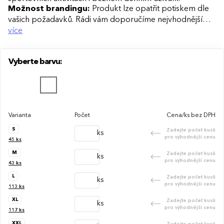
Možnost brandingu:
Produkt lze opatřit potiskem dle
vašich požadavků. Rádi vám doporučíme nejvhodnější
technologii potisku s ohledem na design i váš rozpočet.
více
Vyberte barvu:
Varianta
Počet
Cena/ks bez DPH
S
Zadejte počet kusů
ks
pro výhodnější cenu
45
ks
M
Zadejte počet kusů
ks
pro výhodnější cenu
43
ks
L
Zadejte počet kusů
ks
pro výhodnější cenu
113
ks
XL
Zadejte počet kusů
ks
pro výhodnější cenu
117
ks
XXL
Zadejte počet kusů