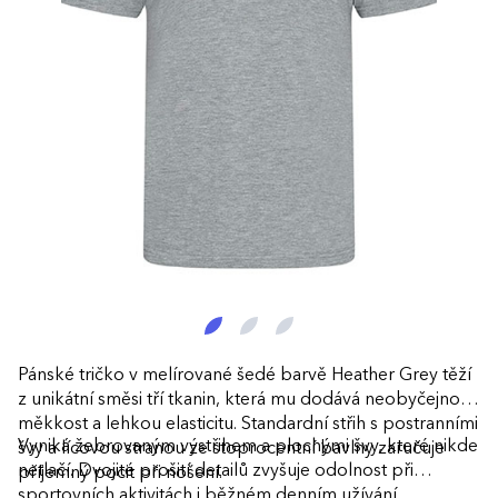
Pánské tričko v melírované šedé barvě Heather Grey těží
z unikátní směsi tří tkanin, která mu dodává neobyčejnou
měkkost a lehkou elasticitu. Standardní střih s postranními
Vyniká žebrovaným výstřihem a plochými švy, které nikde
švy a lícovou stranou ze stoprocentní bavlny zaručuje
netlačí. Dvojité prošití detailů zvyšuje odolnost při
příjemný pocit při nošení.
sportovních aktivitách i běžném denním užívání.