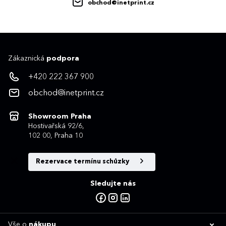
obchod@inetprint.cz
Zákaznická
podpora
+420 222 367 900
obchod@inetprint.cz
Showroom Praha
Hostivařská 92/6,
102 00, Praha 10
Rezervace termínu schůzky
Sledujte nás
Vše o
nákupu