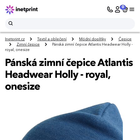
0
Inetprint.cz
Textil a oblečení
Módní doplňky
Čepice
Zimní čepice
Pánská zimní čepice Atlantis Headwear Holly -
royal, onesize
Pánská zimní čepice Atlantis
Headwear Holly - royal,
onesize