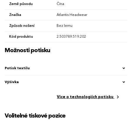
Země původu
Čína
Značka
Atlantis Headwear
Způsob nošení
Bez lemu
Kód produktu
2.503789.519.202
Možnosti potisku
Potisk textilu
Výšivka
Více o technologiích potisku
Volitelné tiskové pozice