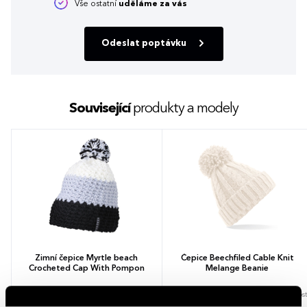
Vše ostatní
uděláme za vás
Odeslat poptávku
Související
produkty a modely
Zimní čepice Myrtle beach
Čepice Beechfiled Cable Knit
Crocheted Cap With Pompon
Melange Beanie
8 barev
1 velikost
6 barev
1 velikost