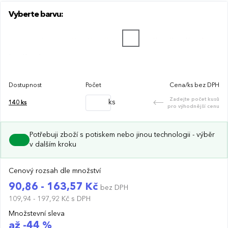
Vyberte barvu:
Dostupnost
Počet
Cena/ks bez DPH
Zadejte počet kusů
ks
140
ks
pro výhodnější cenu
Potřebuji zboží s potiskem nebo jinou technologii - výběr
v dalším kroku
Cenový rozsah dle množství
90,86 - 163,57 Kč
bez DPH
109,94 - 197,92 Kč
s DPH
Množstevní sleva
až -44 %