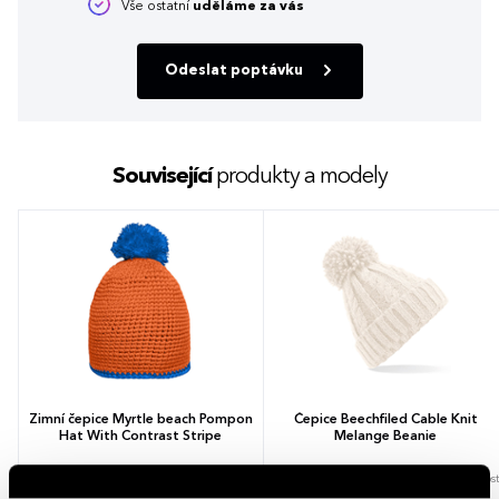
Vše ostatní
uděláme za vás
Odeslat poptávku
Související
produkty a modely
Zimní čepice Myrtle beach Pompon
Čepice Beechfiled Cable Knit
Hat With Contrast Stripe
Melange Beanie
11 barev
1 velikost
6 barev
1 velikost