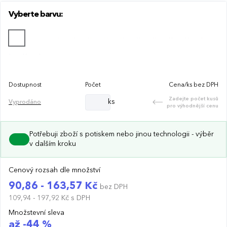
Vyberte barvu:
Dostupnost
Počet
Cena/ks bez DPH
Zadejte počet kusů
ks
Vyprodáno
pro výhodnější cenu
Potřebuji zboží s potiskem nebo jinou technologii - výběr
v dalším kroku
Cenový rozsah dle množství
90,86 - 163,57 Kč
bez DPH
109,94 - 197,92 Kč
s DPH
Množstevní sleva
až -44 %