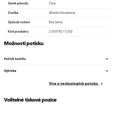
Země původu
Čína
Značka
Atlantis Headwear
Způsob nošení
Bez lemu
Kód produktu
2.503792.13.202
Možnosti potisku
Potisk textilu
Výšivka
Více o technologiích potisku
Volitelné tiskové pozice