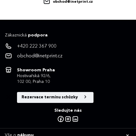
obchod@inetprint.cz
Zákaznická
podpora
+420 222 367 900
obchod@inetprint.cz
Showroom Praha
Hostivařská 92/6,
102 00, Praha 10
Rezervace termínu schůzky
Sledujte nás
Vše o
nákupu