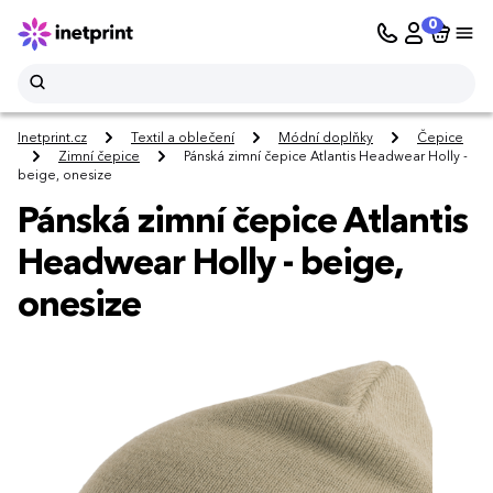
0
Inetprint.cz
Textil a oblečení
Módní doplňky
Čepice
Zimní čepice
Pánská zimní čepice Atlantis Headwear Holly -
beige, onesize
Pánská zimní čepice Atlantis
Headwear Holly - beige,
onesize