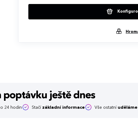
Konfigurov
Hrom
m poptávku
ještě dnes
o 24 hodin
Stačí
základní informace
Vše ostatní
uděláme 