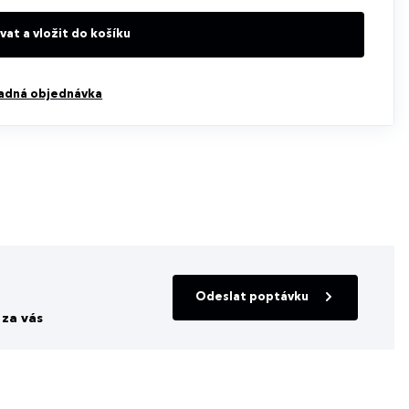
at a vložit do košíku
adná objednávka
Odeslat poptávku
za vás