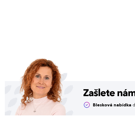
Zašlete ná
Blesková nabídka
d