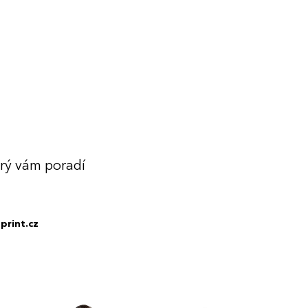
erý vám poradí
print.cz