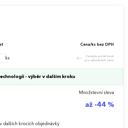
et
Cena/ks bez DPH
Zadejte počet kusů
ks
pro výhodnější cenu
echnologii - výběr v dalším kroku
Množstevní sleva
až -44 %
v dalších krocích objednávky