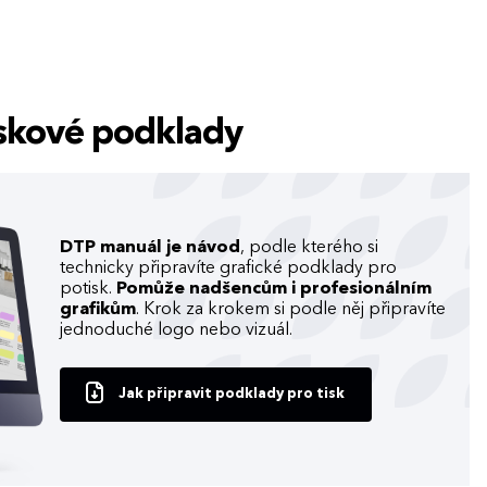
tiskové podklady
DTP manuál je návod
, podle kterého si
technicky připravíte grafické podklady pro
potisk.
Pomůže nadšencům i profesionálním
grafikům
. Krok za krokem si podle něj připravíte
jednoduché logo nebo vizuál.
Jak připravit podklady pro tisk