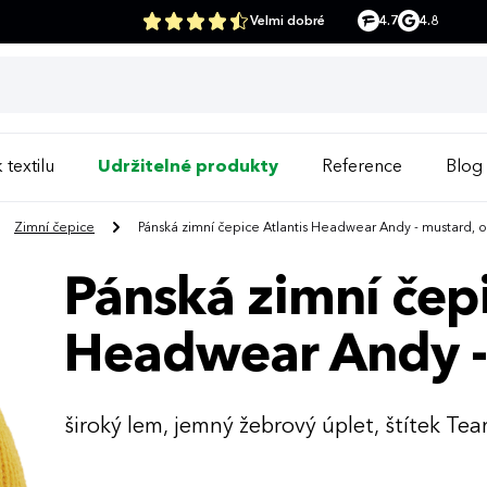
Velmi dobré
4.7
4.8
 textilu
Udržitelné produkty
Reference
Blog
Zimní čepice
Pánská zimní čepice Atlantis Headwear Andy - mustard, 
Pánská zimní čepi
Headwear Andy -
široký lem, jemný žebrový úplet, štítek Te