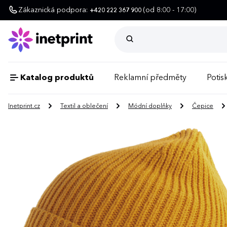
Zákaznická podpora:
(od 8:00 - 17:00)
+420 222 367 900
Katalog produktů
Reklamní předměty
Potisk
Inetprint.cz
Textil a oblečení
Módní doplňky
Čepice