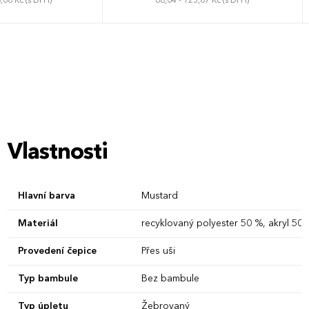
,68 Kč (s DPH)
68,04 - 123,87 Kč (s DPH)
rzální
Univerzální
Vlastnosti
Hlavní barva
Mustard
Materiál
recyklovaný polyester 50 %, akryl 50
Provedení čepice
Přes uši
Typ bambule
Bez bambule
Typ úpletu
Žebrovaný