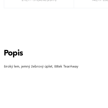
276,71 - 516,40 Kč (s DPH)
146,79 - 268
Univerzální
Unive
Popis
široký lem, jemný žebrový úplet, štítek TearAway