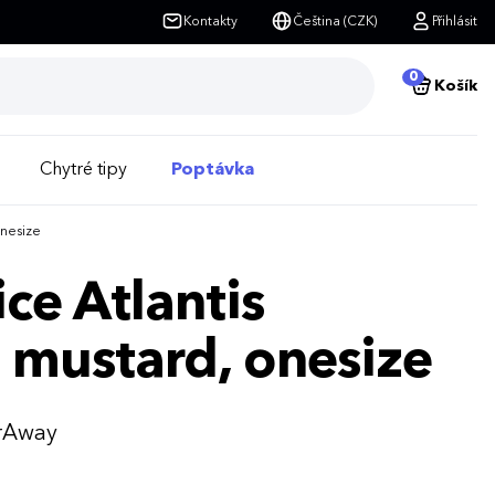
Kontakty
Čeština (CZK)
Přihlásit
0
Košík
Chytré tipy
Poptávka
onesize
ce Atlantis
 mustard, onesize
arAway