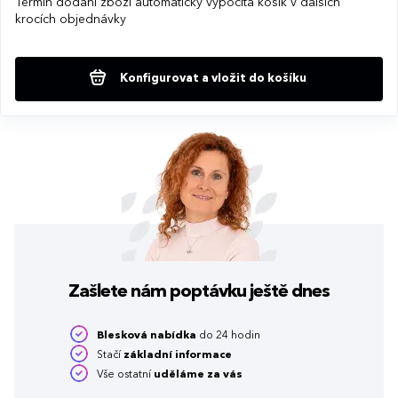
Termín dodání zboží automaticky vypočítá košík v dalších
krocích objednávky
Konfigurovat a vložit do košíku
Zašlete nám poptávku
ještě dnes
Blesková nabídka
do 24 hodin
Stačí
základní informace
Vše ostatní
uděláme za vás