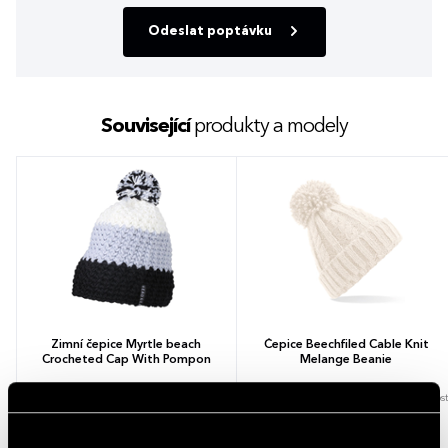
Odeslat poptávku
Související
produkty a modely
Zimní čepice Myrtle beach
Čepice Beechfiled Cable Knit
Crocheted Cap With Pompon
Melange Beanie
8 barev
1 velikost
6 barev
1 velikost
228,69 - 426,78 Kč
121,31 - 222,05 Kč
276,71 - 516,40 Kč (s DPH)
146,79 - 268,68 Kč (s DPH)