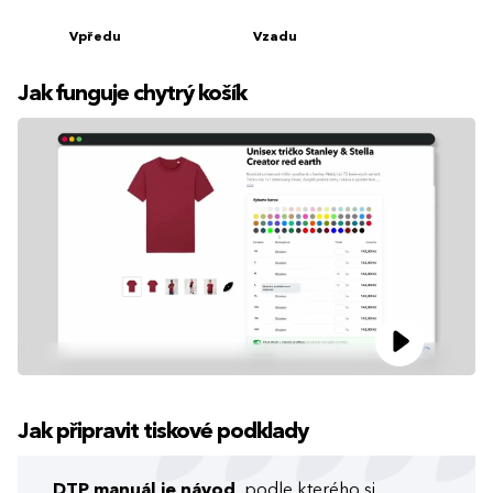
Vpředu
Vzadu
Jak funguje chytrý košík
Jak připravit tiskové podklady
DTP manuál je návod
, podle kterého si