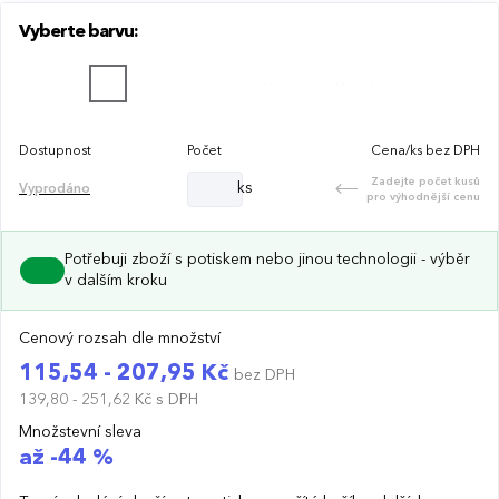
Vyberte barvu:
Dostupnost
Počet
Cena/ks bez DPH
Zadejte počet kusů
ks
Vyprodáno
pro výhodnější cenu
Potřebuji zboží s potiskem nebo jinou technologii - výběr
v dalším kroku
Cenový rozsah dle množství
115,54 - 207,95 Kč
bez DPH
139,80 - 251,62 Kč
s DPH
Množstevní sleva
až -44 %