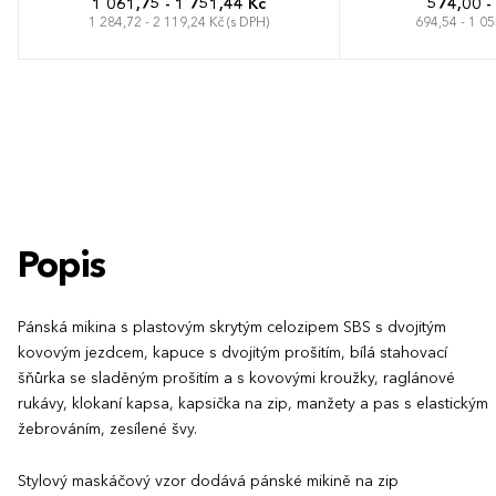
1 061,75 - 1 751,44 Kč
574,00 -
1 284,72 - 2 119,24 Kč (s DPH)
694,54 - 1 05
XXS
XS
S
M
L
XL
XXL
XS
S
M
L
3XL
Popis
Pánská mikina s plastovým skrytým celozipem SBS s dvojitým
kovovým jezdcem, kapuce s dvojitým prošitím, bílá stahovací
šňůrka se sladěným prošitím a s kovovými kroužky, raglánové
rukávy, klokaní kapsa, kapsička na zip, manžety a pas s elastickým
žebrováním, zesílené švy.
Stylový maskáčový vzor dodává pánské mikině na zip