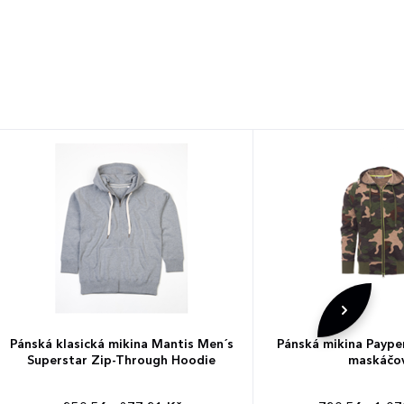
Pánská klasická mikina Mantis Men´s
Pánská mikina Paype
Superstar Zip-Through Hoodie
maskáčo