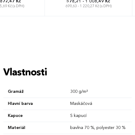
 872,47 Kč
578,21 - 1 008,49 Kč
5,69 Kč (s DPH)
699,63 - 1 220,27 Kč (s DPH)
XL
XXL
3XL
S
M
L
XL
XXL
3XL
Vlastnosti
Gramáž
300 g/m²
Hlavní barva
Maskáčová
Kapuce
S kapucí
Materiál
bavlna 70 %, polyester 30 %