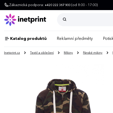
Zákaznická podpora:
(od 8:00 - 17:00)
+420 222 367 900
Katalog produktů
Reklamní předměty
Potisk
Inetprint.cz
Textil a oblečení
Mikiny
Pánské mikiny