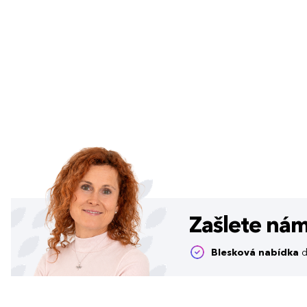
Zašlete ná
Blesková nabídka
d