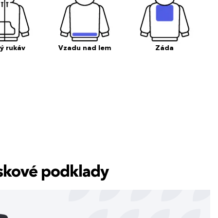
ý rukáv
Vzadu nad lem
Záda
tiskové podklady