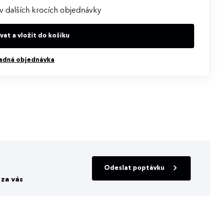
v dalších krocích objednávky
at a vložit do košíku
adná objednávka
Odeslat poptávku
za vás