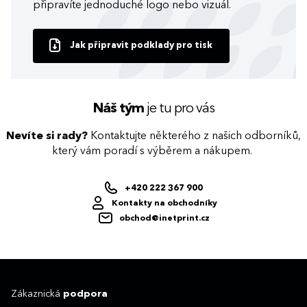
připravíte jednoduché logo nebo vizuál.
Jak připravit podklady pro tisk
Náš tým
je tu pro vás
Nevíte si rady?
Kontaktujte některého z našich odborníků,
který vám poradí s výběrem a nákupem.
+420 222 367 900
Kontakty na obchodníky
obchod@inetprint.cz
Zákaznická
podpora