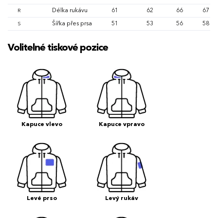
Délka rukávu
61
62
66
67
R
Šířka přes prsa
51
53
56
58
S
Volitelné tiskové pozice
Kapuce vlevo
Kapuce vpravo
Levé prso
Levý rukáv