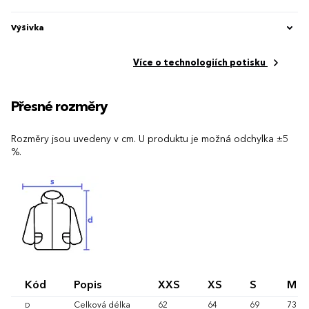
Výšivka
Více o technologiích potisku
Přesné rozměry
Rozměry jsou uvedeny v cm. U produktu je možná odchylka ±5
%.
Kód
Popis
XXS
XS
S
M
Celková délka
62
64
69
73
D