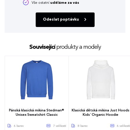
Vše ostatní
uděláme za vás
Odeslat poptávku
Související
produkty a modely
Pánská klasická mikina Stedman®
Klasická dětská mikina Just Hoods
Unisex Sweatshirt Classic
Kids´ Organic Hoodie
6 barev
7 velikostí
8 barev
6 velikostí