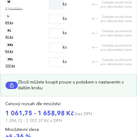
M
Zadejte počet kusů
ks
pro výhodnější cenu
Vyprodáno
L
Zadejte počet kusů
ks
pro výhodnější cenu
84
ks
XL
Zadejte počet kusů
ks
pro výhodnější cenu
43
ks
XXL
Zadejte počet kusů
ks
pro výhodnější cenu
84
ks
3XL
Zadejte počet kusů
ks
pro výhodnější cenu
109
ks
Zboží můžete koupit pouze s potiskem s nastavením v
dalším kroku
Cenový rozsah dle množství
1 061,75 - 1 658,98 Kč
bez DPH
1 284,72 - 2 007,37 Kč
s DPH
Množstevní sleva
až -36 %