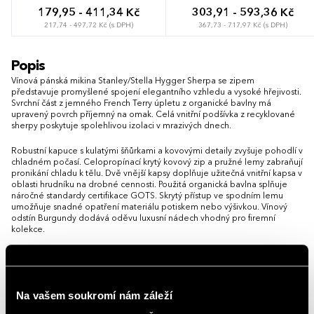
179,95 - 411,34 Kč
303,91 - 593,36 Kč
217,74 - 497,72 Kč (s DPH)
367,73 - 717,97 Kč (s DPH)
XS
S
M
L
XL
XXL
3XL
1-2 roky
3-4 roky
5-6 let
Popis
7-8 let
9-11 let
12-13 let
Vínová pánská mikina Stanley/Stella Hygger Sherpa se zipem
představuje promyšlené spojení elegantního vzhledu a vysoké hřejivosti.
Svrchní část z jemného French Terry úpletu z organické bavlny má
upravený povrch příjemný na omak. Celá vnitřní podšívka z recyklované
sherpy poskytuje spolehlivou izolaci v mrazivých dnech.
Robustní kapuce s kulatými šňůrkami a kovovými detaily zvyšuje pohodlí v
chladném počasí. Celopropínací krytý kovový zip a pružné lemy zabraňují
pronikání chladu k tělu. Dvě vnější kapsy doplňuje užitečná vnitřní kapsa v
oblasti hrudníku na drobné cennosti. Použitá organická bavlna splňuje
náročné standardy certifikace GOTS. Skrytý přístup ve spodním lemu
umožňuje snadné opatření materiálu potiskem nebo výšivkou. Vínový
odstín Burgundy dodává oděvu luxusní nádech vhodný pro firemní
kolekce.
Možnost brandingu:
Produkt lze opatřit potiskem dle vašich
požadavků. Rádi vám doporučíme nejvhodnější technologii potisku s
ohledem na design i váš rozpočet.
Na vašem soukromí nám záleží
Vlastnosti