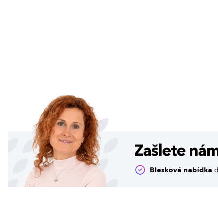
Zašlete ná
Blesková nabídka
d