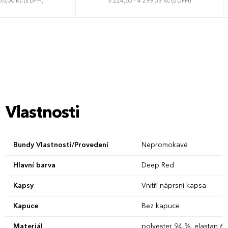
56,00 Kč (s DPH)
3 224,65 - 4 299,53 Kč (s DPH)
XL
XXL
3XL
S
M
L
XL
XXL
3XL
4XL
Vlastnosti
Bundy Vlastnosti/Provedení
Nepromokavé
Hlavní barva
Deep Red
Kapsy
Vnitří náprsní kapsa
Kapuce
Bez kapuce
Materiál
polyester 94 %, elastan 6