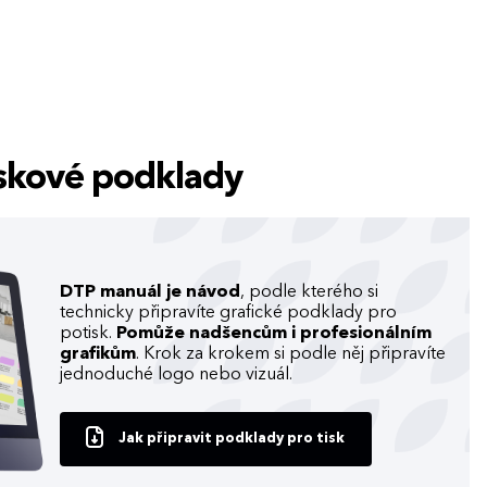
tiskové podklady
DTP manuál je návod
, podle kterého si
technicky připravíte grafické podklady pro
potisk.
Pomůže nadšencům i profesionálním
grafikům
. Krok za krokem si podle něj připravíte
jednoduché logo nebo vizuál.
Jak připravit podklady pro tisk