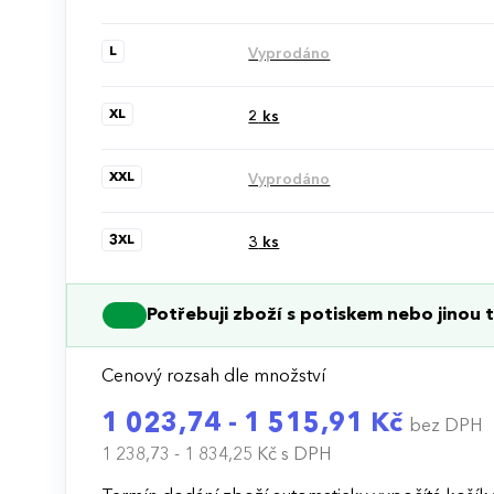
L
Vyprodáno
XL
2
ks
XXL
Vyprodáno
3XL
3
ks
Potřebuji zboží s potiskem nebo jinou t
Cenový rozsah dle množství
1 023,74 - 1 515,91 Kč
bez DPH
1 238,73 - 1 834,25 Kč
s DPH