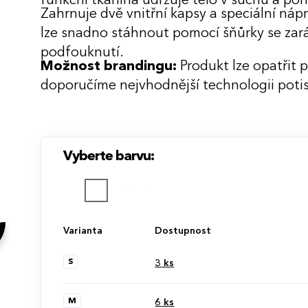
funkční tkanina udržuje tělo v suchu a pohod
Zahrnuje dvě vnitřní kapsy a speciální ná
lze snadno stáhnout pomocí šňůrky se zar
podfouknutí.
Možnost brandingu:
Produkt lze opatřit 
doporučíme nejvhodnější technologii potis
Vyberte barvu:
Varianta
Dostupnost
S
3
ks
M
6
ks