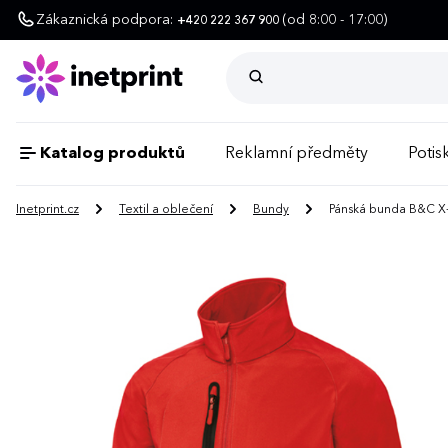
Zákaznická podpora:
(od 8:00 - 17:00)
+420 222 367 900
Katalog produktů
Reklamní předměty
Potisk
Inetprint.cz
Textil a oblečení
Bundy
Pánská bunda B&C X-L