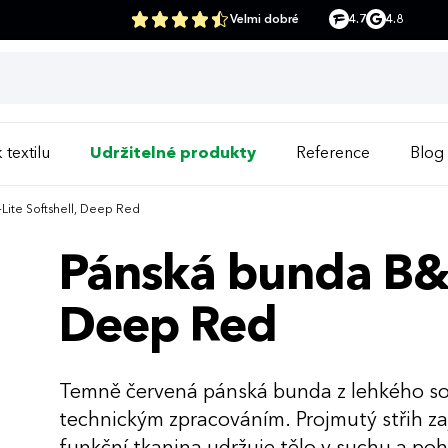
Velmi dobré
4.7
4.8
 textilu
Udržitelné produkty
Reference
Blog
ite Softshell, Deep Red
Pánská bunda B&C
Deep Red
Temně červená pánská bunda z lehkého sof
technickým zpracováním. Projmutý střih zaj