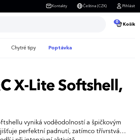
Kontakty
Čeština (CZK)
Přihlásit
0
Košík
Chytré tipy
Poptávka
 X-Lite Softshell,
tshellu vyniká voděodolností a špičkovým
išťuje perfektní padnutí, zatímco třívrstvá