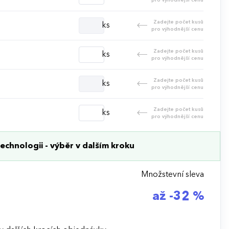
Zadejte počet kusů
ks
pro výhodnější cenu
Zadejte počet kusů
ks
pro výhodnější cenu
Zadejte počet kusů
ks
pro výhodnější cenu
Zadejte počet kusů
ks
pro výhodnější cenu
echnologii - výběr v dalším kroku
Množstevní sleva
až -32 %