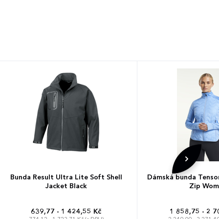
Bunda Result Ultra Lite Soft Shell
Dámská bunda Tenson
Jacket Black
Zip Wom
639,77 - 1 424,55 Kč
1 858,75 - 2 7