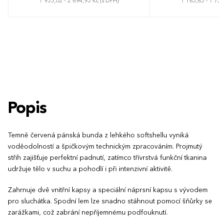
1 955,02 - 2 894,95 Kč (s DPH)
1 185,85 - 1 7
S
M
L
XL
XXL
S
M
L
Popis
Temně červená pánská bunda z lehkého softshellu vyniká
voděodolností a špičkovým technickým zpracováním. Projmutý
střih zajišťuje perfektní padnutí, zatímco třívrstvá funkční tkanina
udržuje tělo v suchu a pohodlí i při intenzivní aktivitě.
Zahrnuje dvě vnitřní kapsy a speciální náprsní kapsu s vývodem
pro sluchátka. Spodní lem lze snadno stáhnout pomocí šňůrky se
zarážkami, což zabrání nepříjemnému podfouknutí.