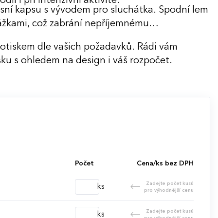
lí i při intenzivní aktivitě.
prsní kapsu s vývodem pro sluchátka. Spodní lem
ážkami, což zabrání nepříjemnému
potiskem dle vašich požadavků. Rádi vám
ku s ohledem na design i váš rozpočet.
Počet
Cena/ks bez DPH
Zadejte počet kusů
ks
pro výhodnější cenu
Zadejte počet kusů
ks
pro výhodnější cenu