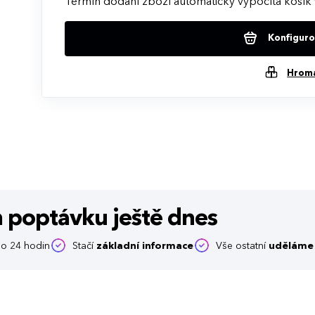
Termín dodání zboží automaticky vypočítá košík 
Konfigurov
Hrom
m poptávku
ještě dnes
o 24 hodin
Stačí
základní informace
Vše ostatní
uděláme 