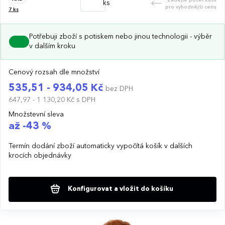
ks
pro výhodnější cenu
7
ks
Potřebuji zboží s potiskem nebo jinou technologii - výběr
v dalším kroku
Cenový rozsah dle množství
535,51 - 934,05 Kč
bez DPH
647,97 - 1 130,20 Kč
s DPH
Množstevní sleva
až -43 %
Termín dodání zboží automaticky vypočítá košík v dalších
krocích objednávky
Konfigurovat a vložit do košíku