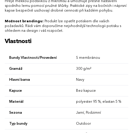
Hřeje měkkou podšívkou z mikroflísu a umožňuje přesné nastavení
spodního lemu pomocí pružné šňůrky. Praktické zipy na bočních i náprsní
kapse bezpečně uschovají drobné cennosti při každém pohybu.
Možnost brandingu:
Produkt lze opatřit potiskem dle vašich
požadavků. Rádi vám doporučíme nejvhodnější technologii potisku s
ohledem na design i váš rozpočet.
Vlastnosti
Bundy Vlastnosti/Provedení
S membránou
Gramáž
300 g/m²
Hlavní barva
Navy
Kapuce
Bez kapuce
Materiál
polyester 95 %, elastan 5 %
Sezona
Jarní, Podzimní
Typ bundy
Outdoor