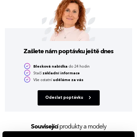
Zašlete nám poptávku
ještě dnes
Blesková nabídka
do 24 hodin
Stačí
základní informace
Vše ostatní
uděláme za vás
Odeslat poptávku
Související
produkty a modely