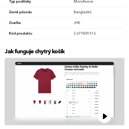
Typ podšívky
Microfleece
Země původu
Bangladéš
Značka
JHK
Kód produktu
2.677809.516
Jak funguje chytrý košík