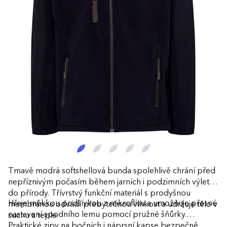
Tmavě modrá softshellová bunda spolehlivě chrání před
nepříznivým počasím během jarních i podzimních výletů
do přírody. Třívrstvý funkční materiál s prodyšnou
Hřeje měkkou podšívkou z mikroflísu a umožňuje přesné
membránou odvádí přebytečnou vlhkost a udržuje tělo v
nastavení spodního lemu pomocí pružné šňůrky.
suchu a teple.
Praktické zipy na bočních i náprsní kapse bezpečně