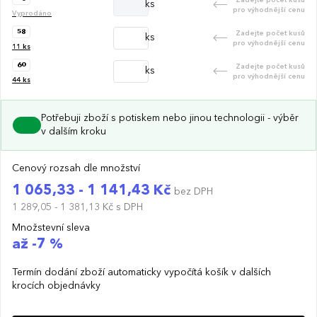
ks
pro výhodnější cenu
Vyprodáno
58
Zadejte počet kusů
ks
pro výhodnější cenu
11
ks
60
Zadejte počet kusů
ks
pro výhodnější cenu
44
ks
Potřebuji zboží s potiskem nebo jinou technologii - výběr
v dalším kroku
Cenový rozsah dle množství
1 065,33 - 1 141,43 Kč
bez DPH
1 289,05 - 1 381,13 Kč
s DPH
Množstevní sleva
až -7 %
Termín dodání zboží automaticky vypočítá košík v dalších
krocích objednávky