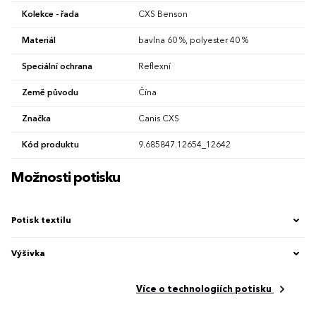
Kolekce - řada
CXS Benson
Materiál
bavlna 60 %, polyester 40 %
Speciální ochrana
Reflexní
Země původu
Čína
Značka
Canis CXS
Kód produktu
9.685847.12654_12642
Možnosti potisku
Potisk textilu
Výšivka
Více o technologiích potisku