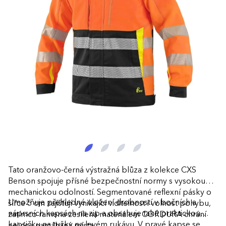
Tato oranžovo-černá výstražná blůza z kolekce CXS
Benson spojuje přísné bezpečnostní normy s vysokou
mechanickou odolností. Segmentované reflexní pásky o
Umožňuje přehledné uložení drobností v bočních a
šířce 5 cm zajišťují vynikající viditelnost i volnost pohybu,
náprsních kapsách na zip a obsahuje také praktickou
zatímco ramena zesílená materiálem CORDURA chrání
kapsičku na tužky na levém rukávu. V pravé kapse se
nejvíce namáhaná místa.