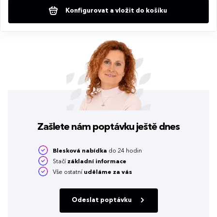
Konfigurovat a vložit do košíku
Zašlete nám poptávku
ještě dnes
Blesková nabídka
do 24 hodin
Stačí
základní informace
Vše ostatní
uděláme za vás
Odeslat poptávku