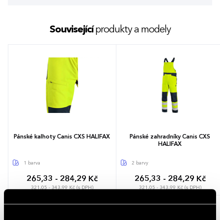
Související
produkty a modely
Pánské kalhoty Canis CXS HALIFAX
Pánské zahradníky Canis CXS
HALIFAX
1 barva
2 barvy
265,33 - 284,29 Kč
265,33 - 284,29 Kč
321,05 - 343,99 Kč (s DPH)
321,05 - 343,99 Kč (s DPH)
Popis