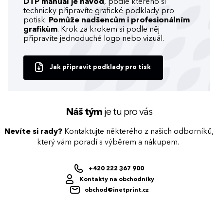
DTP manuál je návod
, podle kterého si
technicky připravíte grafické podklady pro
potisk.
Pomůže nadšencům i profesionálním
grafikům
. Krok za krokem si podle něj
připravíte jednoduché logo nebo vizuál.
Jak připravit podklady pro tisk
Náš tým
je tu pro vás
Nevíte si rady?
Kontaktujte některého z našich odborníků,
který vám poradí s výběrem a nákupem.
+420 222 367 900
Kontakty na obchodníky
obchod@inetprint.cz