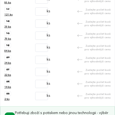
pro výhodnější cenu
86
ks
52
Zadejte počet kusů
ks
pro výhodnější cenu
121
ks
54
Zadejte počet kusů
ks
pro výhodnější cenu
39
ks
56
Zadejte počet kusů
ks
pro výhodnější cenu
79
ks
58
Zadejte počet kusů
ks
pro výhodnější cenu
84
ks
60
Zadejte počet kusů
ks
pro výhodnější cenu
34
ks
62
Zadejte počet kusů
ks
pro výhodnější cenu
22
ks
64
Zadejte počet kusů
ks
pro výhodnější cenu
14
ks
66
Zadejte počet kusů
ks
pro výhodnější cenu
2
ks
Potřebuji zboží s potiskem nebo jinou technologii - výběr