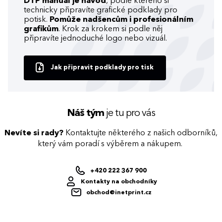
DTP manuál je návod
, podle kterého si
technicky připravíte grafické podklady pro
potisk.
Pomůže nadšencům i profesionálním
grafikům
. Krok za krokem si podle něj
připravíte jednoduché logo nebo vizuál.
Jak připravit podklady pro tisk
Náš tým
je tu pro vás
Nevíte si rady?
Kontaktujte některého z našich odborníků,
který vám poradí s výběrem a nákupem.
+420 222 367 900
Kontakty na obchodníky
obchod@inetprint.cz