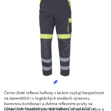
Černo-žluté reflexní kalhoty s laclem zvyšují bezpečnost
na staveništích i v logistických areálech výraznou
barevnou kombinací a dvěma reflexními pruhy na
Chrání kolena odolným materiálem Oxford 600D a
nohavicích. Elastický pas drží kalhoty ve správné výšce a