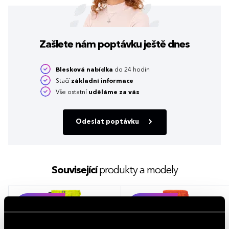
Zašlete nám poptávku
ještě dnes
Blesková nabídka
do 24 hodin
Stačí
základní informace
Vše ostatní
uděláme za vás
Odeslat poptávku
Související
produkty a modely
NOVINKA
NOVINKA