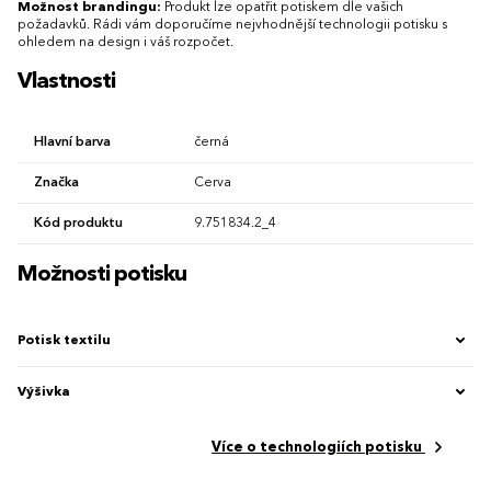
Možnost brandingu:
Produkt lze opatřit potiskem dle vašich
požadavků. Rádi vám doporučíme nejvhodnější technologii potisku s
ohledem na design i váš rozpočet.
Vlastnosti
Hlavní barva
černá
Značka
Cerva
Kód produktu
9.751834.2_4
Možnosti potisku
Potisk textilu
Výšivka
Více o technologiích potisku