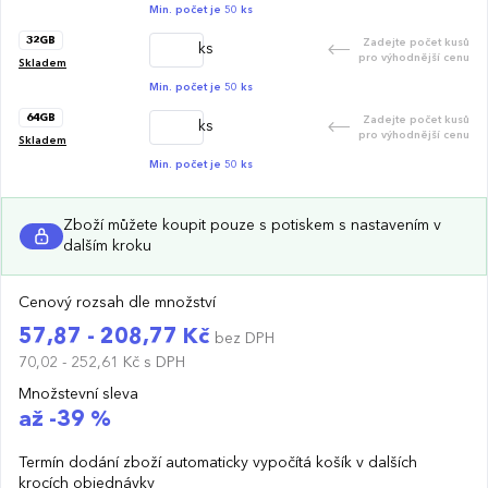
Min. počet je 50 ks
32GB
Zadejte počet kusů
ks
pro výhodnější cenu
Skladem
Min. počet je 50 ks
64GB
Zadejte počet kusů
ks
pro výhodnější cenu
Skladem
Min. počet je 50 ks
Zboží můžete koupit pouze s potiskem s nastavením v
dalším kroku
Cenový rozsah dle množství
57,87 - 208,77 Kč
bez DPH
70,02 - 252,61 Kč
s DPH
Množstevní sleva
až -39 %
Termín dodání zboží automaticky vypočítá košík v dalších
krocích objednávky