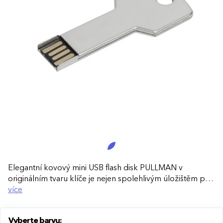
Elegantní kovový mini USB flash disk PULLMAN v
originálním tvaru klíče je nejen spolehlivým úložištěm pro
vaše data, ale také stylovým doplňkem. Ideální pro
více
každodenní použití i jako reprezentativní reklamní dárek.
Vyberte barvu:
Unikátní design:
Tvar klíče umožňuje snadné nošení na