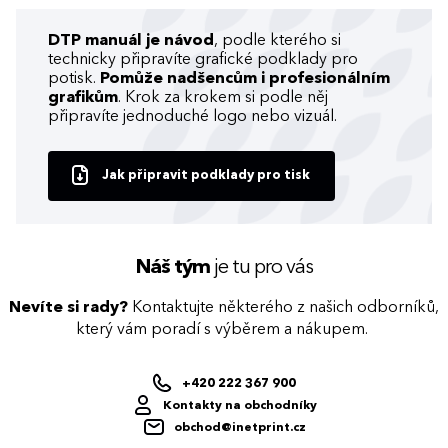
DTP manuál je návod
, podle kterého si
technicky připravíte grafické podklady pro
potisk.
Pomůže nadšencům i profesionálním
grafikům
. Krok za krokem si podle něj
připravíte jednoduché logo nebo vizuál.
Jak připravit podklady pro tisk
Náš tým
je tu pro vás
Nevíte si rady?
Kontaktujte některého z našich odborníků,
který vám poradí s výběrem a nákupem.
+420 222 367 900
Kontakty na obchodníky
obchod@inetprint.cz