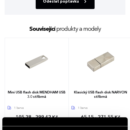
Odeslat poptávku
Související
produkty a modely
Mini USB flash disk MENDHAM USB
Klasický USB flash disk NARVON
3.0 stříbrná
stříbrná
1 barva
1 barva
105,28 - 299,42 Kč
65,15 - 271,55 Kč
127,39 - 362,30 Kč (s DPH)
78,83 - 328,58 Kč (s DPH)