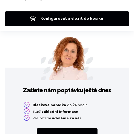
Konfigurovat a vložit do košíku
Zašlete nám poptávku
ještě dnes
Blesková nabídka
do 24 hodin
Stačí
základní informace
Vše ostatní
uděláme za vás