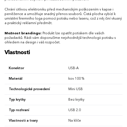
Chrání citlivou elektroniku před mechanickým poškozením v kapse i
peněžence a umožňuje snadný přenos souborů. Čistá plocha vybízí k
umístění firemního loga pomocí potisku nebo laseru, což z něj činí vkusný
a praktický reklamní předmět.
Možnost brandingu:
Produkt lze opatřit potiskem dle vašich
požadavků. Rádi vám doporučíme nejvhodnější technologii potisku s
ohledem na design i váš rozpočet.
Vlastnosti
Konektor
USB-A
Materiál
kov 100 %
Technologické provedení
Mini USB
Typ krytky
Bez krytky
Typ rozhraní
USB 2.0
Vlastnosti a tvary
Na klíče