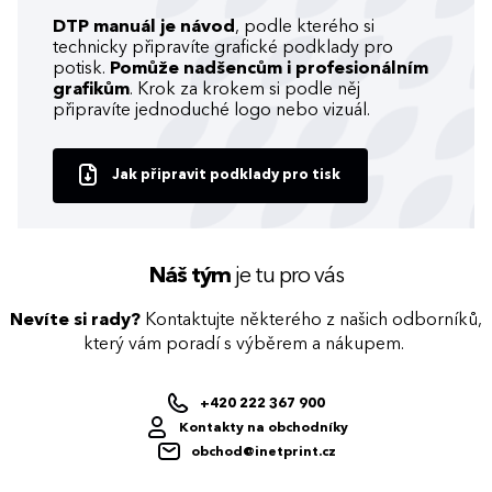
DTP manuál je návod
, podle kterého si
technicky připravíte grafické podklady pro
potisk.
Pomůže nadšencům i profesionálním
grafikům
. Krok za krokem si podle něj
připravíte jednoduché logo nebo vizuál.
Jak připravit podklady pro tisk
Náš tým
je tu pro vás
Nevíte si rady?
Kontaktujte některého z našich odborníků,
který vám poradí s výběrem a nákupem.
+420 222 367 900
Kontakty na obchodníky
obchod@inetprint.cz