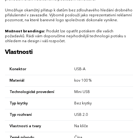
Umožňuje okamžitý přístup k datům bez zdlouhavého hledání drobného
příslušenství v zavazadle. Výborně poslouží jako reprezentativní reklamní
pozornost, na které barevné logo společnosti dokonale vynikne.
Možnost brandingu:
Produkt lze opatřit potiskem dle vašich
požadavků. Rádi vám doporučíme nejvhodnější technologii potisku s
ohledem na design i váš rozpočet.
Vlastnosti
Konektor
USB-A
Materiál
kov 100 %
Technologické provedení
Mini USB
Typ krytky
Bez krytky
Typ rozhraní
USB 2.0
Vlastnosti a tvary
Na klíče
Země původu
Čína