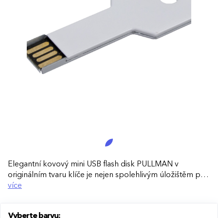
Elegantní kovový mini USB flash disk PULLMAN v
originálním tvaru klíče je nejen spolehlivým úložištěm pro
vaše data, ale také stylovým doplňkem. Ideální pro
více
každodenní použití i jako reprezentativní reklamní dárek.
Vyberte barvu:
Unikátní design:
Tvar klíče umožňuje snadné nošení na