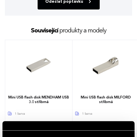
Odeslat poptávku
Související
produkty a modely
Mini USB flash disk MENDHAM USB
Mini USB flash disk MILFORD
3.0 stříbrná
stříbrná
1 barva
1 barva
105,28 - 299,42 Kč
68,63 - 209,13 Kč
127,39 - 362,30 Kč (s DPH)
83,04 - 253,05 Kč (s DPH)