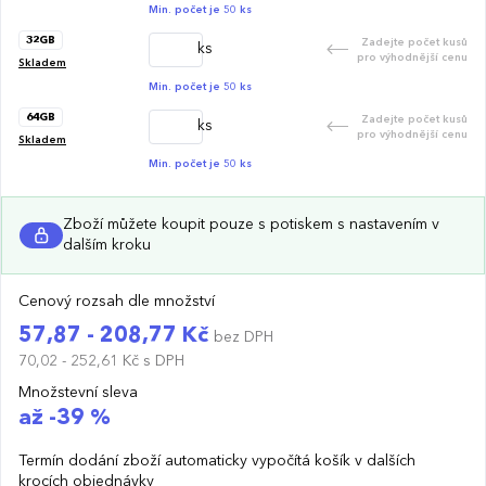
Min. počet je 50 ks
32GB
Zadejte počet kusů
ks
pro výhodnější cenu
Skladem
Min. počet je 50 ks
64GB
Zadejte počet kusů
ks
pro výhodnější cenu
Skladem
Min. počet je 50 ks
Zboží můžete koupit pouze s potiskem s nastavením v
dalším kroku
Cenový rozsah dle množství
57,87 - 208,77 Kč
bez DPH
70,02 - 252,61 Kč
s DPH
Množstevní sleva
až -39 %
Termín dodání zboží automaticky vypočítá košík v dalších
krocích objednávky