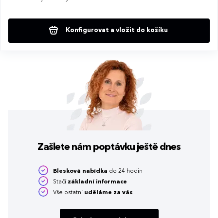
Konfigurovat a vložit do košíku
Zašlete nám poptávku
ještě dnes
Blesková nabídka
do 24 hodin
Stačí
základní informace
Vše ostatní
uděláme za vás