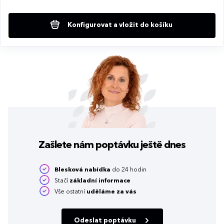
Konfigurovat a vložit do košíku
Zašlete nám poptávku
ještě dnes
Blesková nabídka
do 24 hodin
Stačí
základní informace
Vše ostatní
uděláme za vás
Odeslat poptávku