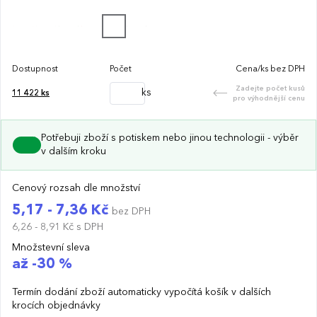
Dostupnost
Počet
Cena/ks bez DPH
Zadejte počet kusů
ks
11 422
ks
pro výhodnější cenu
Potřebuji zboží s potiskem nebo jinou technologii - výběr
v dalším kroku
Cenový rozsah dle množství
5,17 - 7,36 Kč
bez DPH
6,26 - 8,91 Kč
s DPH
Množstevní sleva
až -30 %
Termín dodání zboží automaticky vypočítá košík v dalších
krocích objednávky