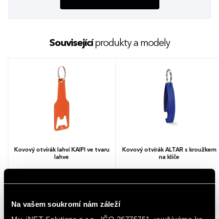
Související
produkty a modely
Kovový otvírák lahví KAIPI ve tvaru
Kovový otvírák ALTAR s kroužkem
lahve
na klíče
6 barev
4 barvy
7,38 - 10,50 Kč
4,92 - 6,99 Kč
8,93 - 12,71 Kč (s DPH)
5,95 - 8,46 Kč (s DPH)
Na vašem soukromí nám záleží