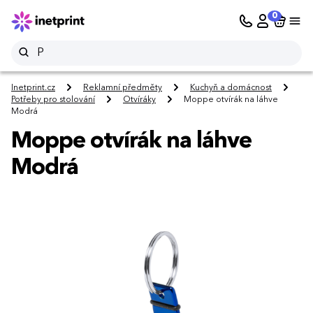
0
Inetprint.cz
Reklamní předměty
Kuchyň a domácnost
Potřeby pro stolování
Otvíráky
Moppe otvírák na láhve
Modrá
Moppe otvírák na láhve
Modrá