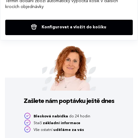
Termín dodání zboží automaticky vypočítá košík v dalších
krocích objednávky
Konfigurovat a vložit do košíku
Zašlete nám poptávku
ještě dnes
Blesková nabídka
do 24 hodin
Stačí
základní informace
Vše ostatní
uděláme za vás