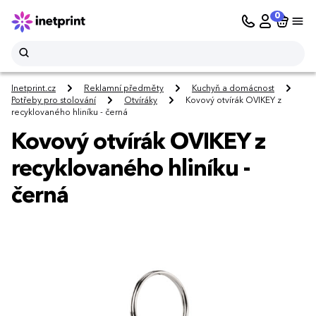
0
Inetprint.cz
Reklamní předměty
Kuchyň a domácnost
Potřeby pro stolování
Otvíráky
Kovový otvírák OVIKEY z
recyklovaného hliníku - černá
Kovový otvírák OVIKEY z
recyklovaného hliníku -
černá