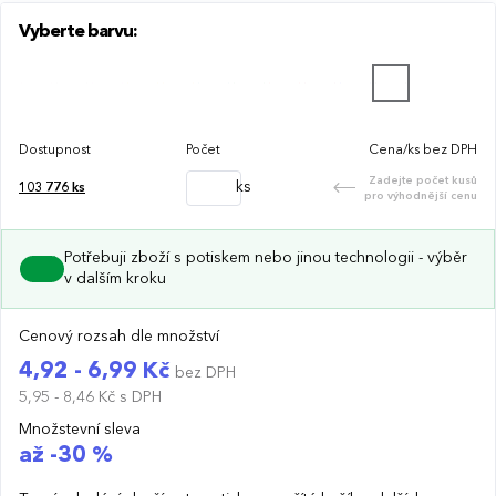
Vyberte barvu:
Dostupnost
Počet
Cena/ks bez DPH
Zadejte počet kusů
ks
103 776
ks
pro výhodnější cenu
Potřebuji zboží s potiskem nebo jinou technologii - výběr
v dalším kroku
Cenový rozsah dle množství
4,92 - 6,99 Kč
bez DPH
5,95 - 8,46 Kč
s DPH
Množstevní sleva
až -30 %