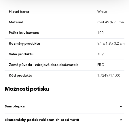
Hlavní barva
White
Materiál
rpet 45 %, guma 35 
Počet ks v kartonu
100
Rozměry produktu
9,1 x 1,9 x 3,2 cm
Váha produktu
70 g
Země původu - zdrojová data dodavatele
PRC
Kód produktu
1.724971.1.00
Možnosti potisku
Samolepka
Ekonomický potisk reklamních předmětů