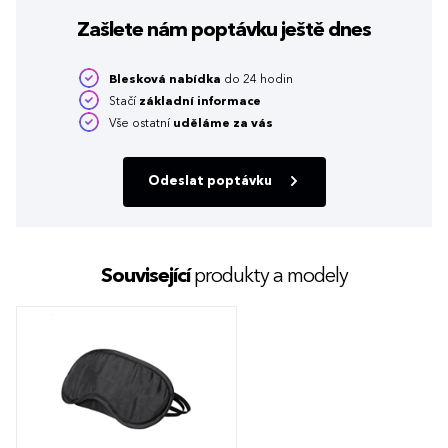
Zašlete nám poptávku
ještě dnes
Blesková nabídka
do 24 hodin
Stačí
základní informace
Vše ostatní
uděláme za vás
Odeslat poptávku
Související
produkty a modely