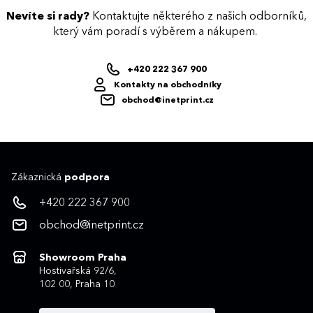
Nevíte si rady?
Kontaktujte některého z našich odborníků,
který vám poradí s výběrem a nákupem.
+420 222 367 900
Kontakty na obchodníky
obchod@inetprint.cz
Zákaznická
podpora
+420 222 367 900
obchod@inetprint.cz
Showroom Praha
Hostivařská 92/6,
102 00, Praha 10