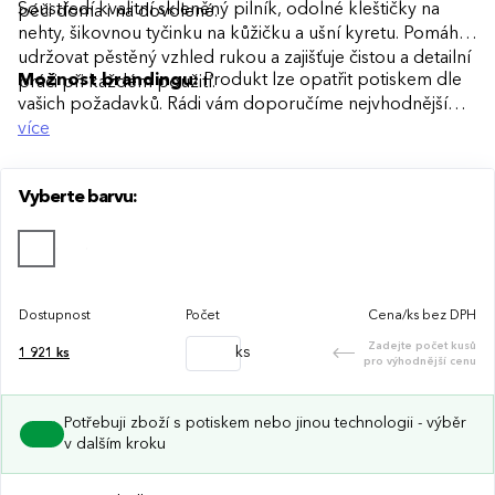
Soustředí kvalitní skleněný pilník, odolné kleštičky na
péči doma i na dovolené.
nehty, šikovnou tyčinku na kůžičku a ušní kyretu. Pomáhá
udržovat pěstěný vzhled rukou a zajišťuje čistou a detailní
Možnost brandingu:
Produkt lze opatřit potiskem dle
práci při každém použití.
vašich požadavků. Rádi vám doporučíme nejvhodnější
technologii potisku s ohledem na design i váš rozpočet.
více
Vyberte barvu:
Dostupnost
Počet
Cena/ks bez DPH
Zadejte počet kusů
ks
1 921
ks
pro výhodnější cenu
Potřebuji zboží s potiskem nebo jinou technologii - výběr
v dalším kroku