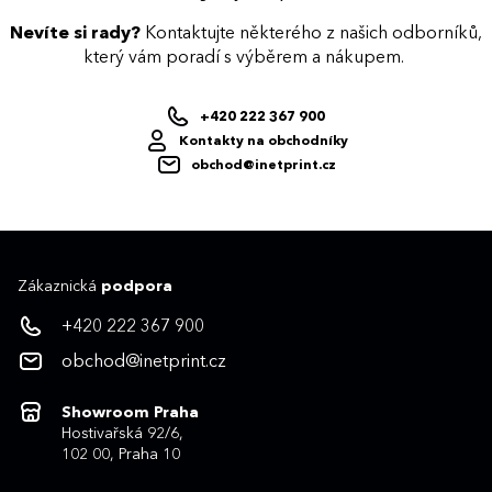
Nevíte si rady?
Kontaktujte některého z našich odborníků,
který vám poradí s výběrem a nákupem.
+420 222 367 900
Kontakty na obchodníky
obchod@inetprint.cz
Zákaznická
podpora
+420 222 367 900
obchod@inetprint.cz
Showroom Praha
Hostivařská 92/6,
102 00, Praha 10