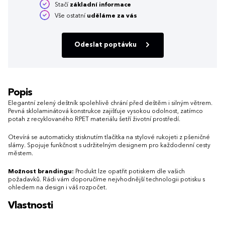
Stačí
základní informace
Vše ostatní
uděláme za vás
Odeslat poptávku
Popis
Elegantní zelený deštník spolehlivě chrání před deštěm i silným větrem.
Pevná sklolaminátová konstrukce zajišťuje vysokou odolnost, zatímco
potah z recyklovaného RPET materiálu šetří životní prostředí.
Otevírá se automaticky stisknutím tlačítka na stylové rukojeti z pšeničné
slámy. Spojuje funkčnost s udržitelným designem pro každodenní cesty
městem.
Možnost brandingu:
Produkt lze opatřit potiskem dle vašich
požadavků. Rádi vám doporučíme nejvhodnější technologii potisku s
ohledem na design i váš rozpočet.
Vlastnosti