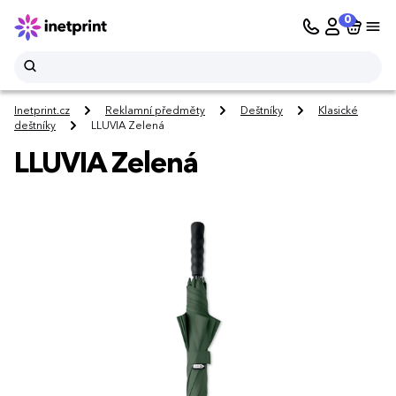
0
Inetprint.cz
Reklamní předměty
Deštníky
Klasické
deštníky
LLUVIA Zelená
LLUVIA Zelená