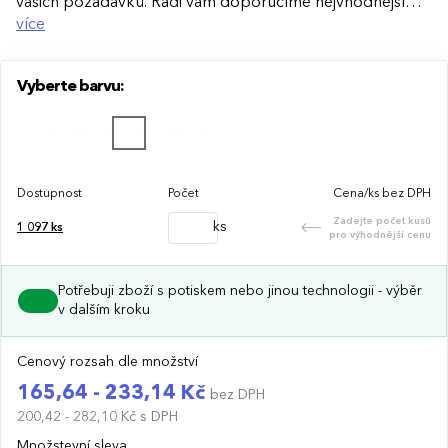
vašich požadavků. Rádi vám doporučíme nejvhodnější
technologii potisku s ohledem na design i váš rozpočet.
více
Vyberte barvu:
Dostupnost
Počet
Cena/ks bez DPH
Zadejte počet kusů
ks
1 097
ks
pro výhodnější cenu
Potřebuji zboží s potiskem nebo jinou technologii - výběr
v dalším kroku
Cenový rozsah dle množství
165,64 - 233,14 Kč
bez DPH
200,42 - 282,10 Kč
s DPH
Množstevní sleva