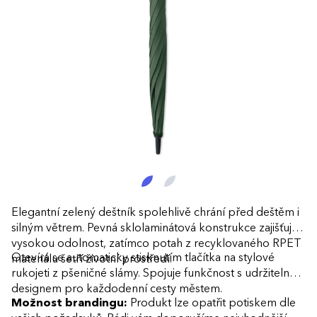
Elegantní zelený deštník spolehlivě chrání před deštěm i
silným větrem. Pevná sklolaminátová konstrukce zajišťuje
vysokou odolnost, zatímco potah z recyklovaného RPET
Otevírá se automaticky stisknutím tlačítka na stylové
materiálu šetří životní prostředí.
rukojeti z pšeničné slámy. Spojuje funkčnost s udržitelným
designem pro každodenní cesty městem.
Možnost brandingu:
Produkt lze opatřit potiskem dle