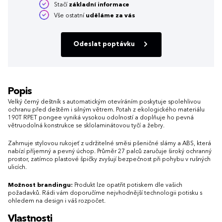
Stačí
základní informace
Vše ostatní
uděláme za vás
Odeslat poptávku
Popis
Velký černý deštník s automatickým otevíráním poskytuje spolehlivou
ochranu před deštěm i silným větrem. Potah z ekologického materiálu
190T RPET pongee vyniká vysokou odolností a doplňuje ho pevná
větruodolná konstrukce se sklolaminátovou tyčí a žebry.
Zahrnuje stylovou rukojeť z udržitelné směsi pšeničné slámy a ABS, která
nabízí příjemný a pevný úchop. Průměr 27 palců zaručuje široký ochranný
prostor, zatímco plastové špičky zvyšují bezpečnost při pohybu v rušných
ulicích.
Možnost brandingu:
Produkt lze opatřit potiskem dle vašich
požadavků. Rádi vám doporučíme nejvhodnější technologii potisku s
ohledem na design i váš rozpočet.
Vlastnosti