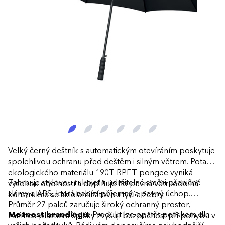
Velký černý deštník s automatickým otevíráním poskytuje
spolehlivou ochranu před deštěm i silným větrem. Potah z
ekologického materiálu 190T RPET pongee vyniká
Zahrnuje stylovou rukojeť z udržitelné směsi pšeničné
vysokou odolností a doplňuje ho pevná větruodolná
slámy a ABS, která nabízí příjemný a pevný úchop.
konstrukce se sklolaminátovou tyčí a žebry.
Průměr 27 palců zaručuje široký ochranný prostor,
Možnost brandingu:
Produkt lze opatřit potiskem dle
zatímco plastové špičky zvyšují bezpečnost při pohybu v