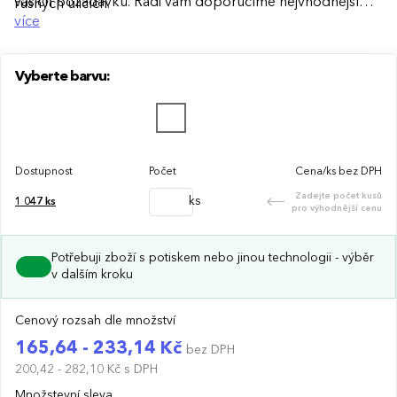
vašich požadavků. Rádi vám doporučíme nejvhodnější
rušných ulicích.
technologii potisku s ohledem na design i váš rozpočet.
více
Vyberte barvu:
Dostupnost
Počet
Cena/ks bez DPH
Zadejte počet kusů
ks
1 047
ks
pro výhodnější cenu
Potřebuji zboží s potiskem nebo jinou technologii - výběr
v dalším kroku
Cenový rozsah dle množství
165,64 - 233,14 Kč
bez DPH
200,42 - 282,10 Kč
s DPH
Množstevní sleva