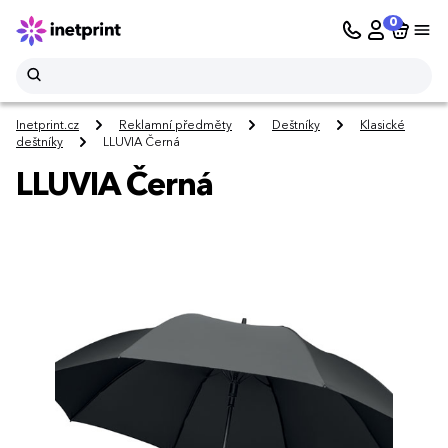
0
Inetprint.cz
Reklamní předměty
Deštníky
Klasické
deštníky
LLUVIA Černá
LLUVIA Černá