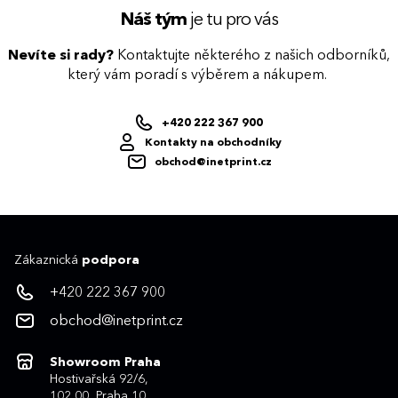
Náš tým
je tu pro vás
Nevíte si rady?
Kontaktujte některého z našich odborníků,
který vám poradí s výběrem a nákupem.
+420 222 367 900
Kontakty na obchodníky
obchod@inetprint.cz
Zákaznická
podpora
+420 222 367 900
obchod@inetprint.cz
Showroom Praha
Hostivařská 92/6,
102 00, Praha 10