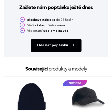
Zašlete nám poptávku
ještě dnes
Blesková nabídka
do 24 hodin
Stačí
základní informace
Vše ostatní
uděláme za vás
Odeslat poptávku
Související
produkty a modely
NOVINKA