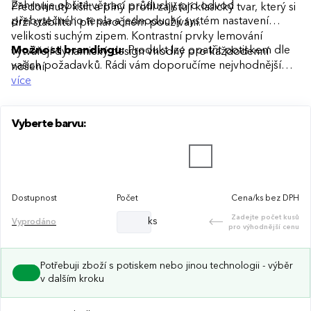
Zahrnuje obšité větrací průduchy pro odvod
Předohnutý kšilt a plný profil zajišťují klasický tvar, který si
přebytečného tepla a jednoduchý systém nastavení
drží stabilitu i při náročném používání.
velikosti suchým zipem. Kontrastní prvky lemování
Možnost brandingu:
Produkt lze opatřit potiskem dle
vytvářejí dynamický design vhodný pro každodenní
vašich požadavků. Rádi vám doporučíme nejvhodnější
nošení.
technologii potisku s ohledem na design i váš rozpočet.
více
Vyberte barvu:
Dostupnost
Počet
Cena/ks bez DPH
Zadejte počet kusů
ks
Vyprodáno
pro výhodnější cenu
Potřebuji zboží s potiskem nebo jinou technologii - výběr
v dalším kroku