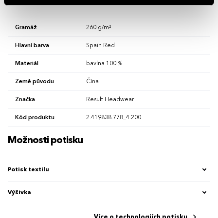
Vlastnosti
Gramáž
260 g/m²
Hlavní barva
Spain Red
Materiál
bavlna 100 %
Země původu
Čína
Značka
Result Headwear
Kód produktu
2.419838.778_4.200
Možnosti potisku
Potisk textilu
Výšivka
Více o technologiích potisku