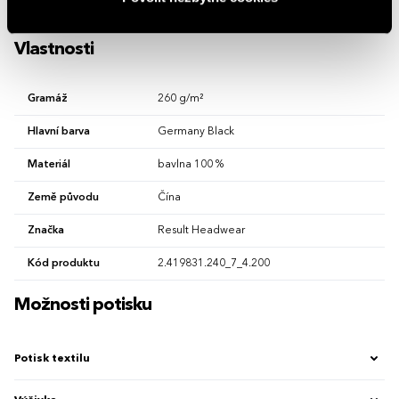
požadavků. Rádi vám doporučíme nejvhodnější technologii potisku s
ohledem na design i váš rozpočet.
Vlastnosti
Gramáž
260 g/m²
Hlavní barva
Germany Black
Materiál
bavlna 100 %
Země původu
Čína
Značka
Result Headwear
Kód produktu
2.419831.240_7_4.200
Možnosti potisku
Potisk textilu