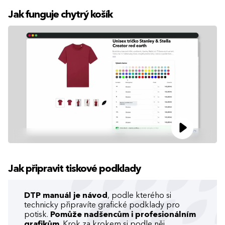
Jak funguje chytrý košík
Jak připravit tiskové podklady
DTP manuál je návod
, podle kterého si
technicky připravíte grafické podklady pro
potisk.
Pomůže nadšencům i profesionálním
grafikům
. Krok za krokem si podle něj