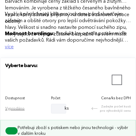
barvách kombinuje černý základ s červeným a žlutým
lemováním. Je vyrobena z těžkého česaného bavlněného
Využívá předohnutý kšilt pro ochranu před slunečním
kepru, který zůstává příjemný na dotek a zároveň vysoce
zářením a obšité otvory pro lepší odvětrávání pokožky
odolný.
hlavy. Velikost si snadno nastavíte pomocí suchého zipu,
Možnost brandingu:
Produkt lze opatřit potiskem dle
který zajistí, že čepice zůstane bezpečně na svém místě.
vašich požadavků. Rádi vám doporučíme nejvhodnější
technologii potisku s ohledem na design i váš rozpočet.
více
Vyberte barvu:
Dostupnost
Počet
Cena/ks bez DPH
Zadejte počet kusů
ks
Vyprodáno
pro výhodnější cenu
Potřebuji zboží s potiskem nebo jinou technologii - výběr
v dalším kroku