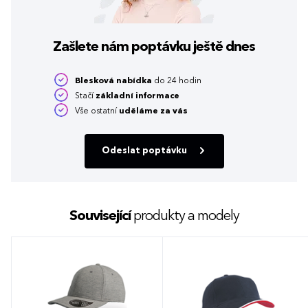
Zašlete nám poptávku
ještě dnes
Blesková nabídka
do 24 hodin
Stačí
základní informace
Vše ostatní
uděláme za vás
Odeslat poptávku
Související
produkty a modely