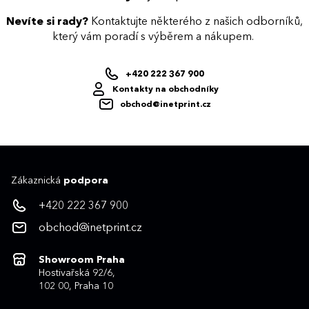
Nevíte si rady?
Kontaktujte některého z našich odborníků,
který vám poradí s výběrem a nákupem.
+420 222 367 900
Kontakty na obchodníky
obchod@inetprint.cz
Zákaznická
podpora
+420 222 367 900
obchod@inetprint.cz
Showroom Praha
Hostivařská 92/6,
102 00, Praha 10