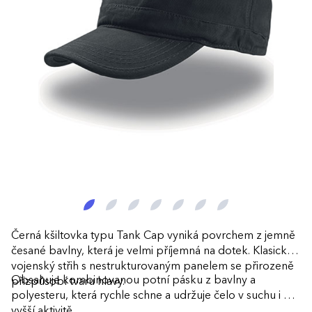
Černá kšiltovka typu Tank Cap vyniká povrchem z jemně
česané bavlny, která je velmi příjemná na dotek. Klasický
vojenský střih s nestrukturovaným panelem se přirozeně
Obsahuje kombinovanou potní pásku z bavlny a
přizpůsobí tvaru hlavy.
polyesteru, která rychle schne a udržuje čelo v suchu i při
vyšší aktivitě.