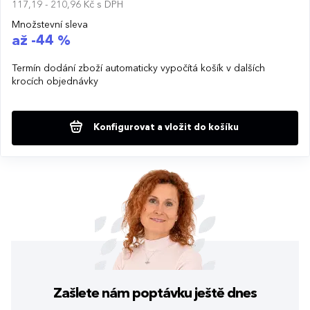
117,19 - 210,96 Kč
s DPH
Množstevní sleva
až -44 %
Termín dodání zboží automaticky vypočítá košík v dalších
krocích objednávky
Konfigurovat a vložit do košíku
Zašlete nám poptávku
ještě dnes