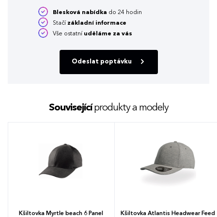
Blesková nabídka
do 24 hodin
Stačí
základní informace
Vše ostatní
uděláme za vás
Odeslat poptávku
Související
produkty a modely
Kšiltovka Myrtle beach 6 Panel
Kšiltovka Atlantis Headwear Feed