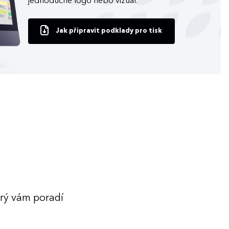
jednoduché logo nebo vizuál.
Jak připravit podklady pro tisk
erý vám poradí