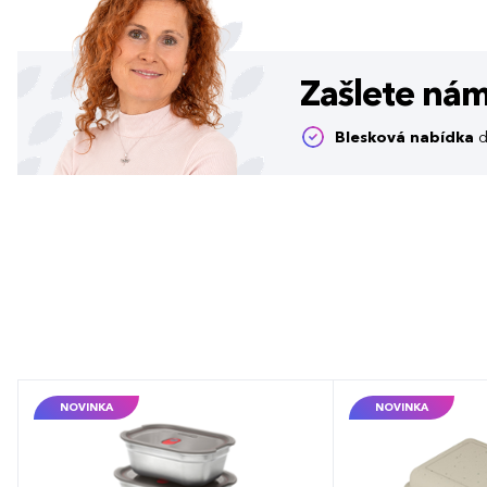
Zašlete ná
Blesková nabídka
d
NOVINKA
NOVINKA