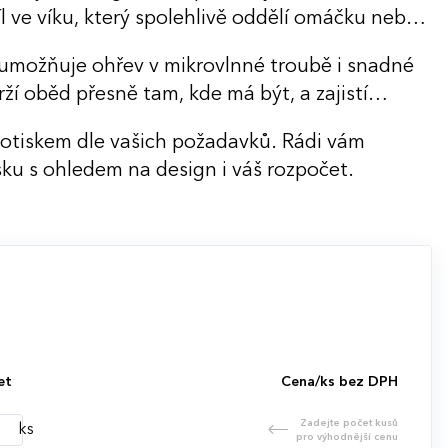
íl ve víku, který spolehlivě oddělí omáčku nebo
 umožňuje ohřev v mikrovlnné troubě i snadné
í oběd přesně tam, kde má být, a zajistí
potiskem dle vašich požadavků. Rádi vám
ku s ohledem na design i váš rozpočet.
et
Cena/ks bez DPH
Zadejte počet kusů
ks
pro výhodnější cenu