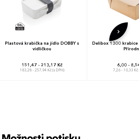
Plastová krabička na jídlo DOBBY s
Delibox 1300 krabice 
vidličkou
Přírodn
151,47 - 213,17 Kč
6,00 - 8,5
183,28 - 257,94 Kč (s DPH)
7,26 - 10,33 Kč
Možnosti potisku