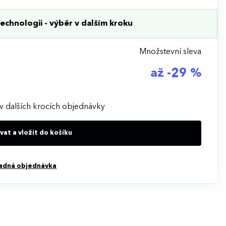
echnologii - výběr v dalším kroku
Množstevní sleva
až -29 %
v dalších krocích objednávky
at a vložit do košíku
adná objednávka