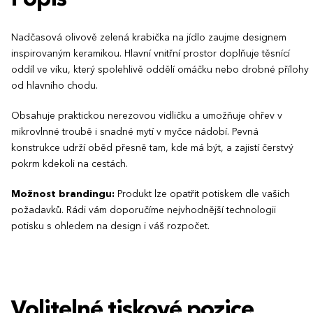
Nadčasová olivově zelená krabička na jídlo zaujme designem
inspirovaným keramikou. Hlavní vnitřní prostor doplňuje těsnící
oddíl ve víku, který spolehlivě oddělí omáčku nebo drobné přílohy
od hlavního chodu.
Obsahuje praktickou nerezovou vidličku a umožňuje ohřev v
mikrovlnné troubě i snadné mytí v myčce nádobí. Pevná
konstrukce udrží oběd přesně tam, kde má být, a zajistí čerstvý
pokrm kdekoli na cestách.
Možnost brandingu:
Produkt lze opatřit potiskem dle vašich
požadavků. Rádi vám doporučíme nejvhodnější technologii
potisku s ohledem na design i váš rozpočet.
Volitelné tiskové pozice