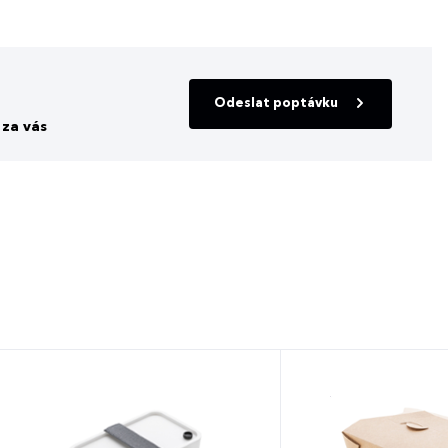
Odeslat poptávku
za vás