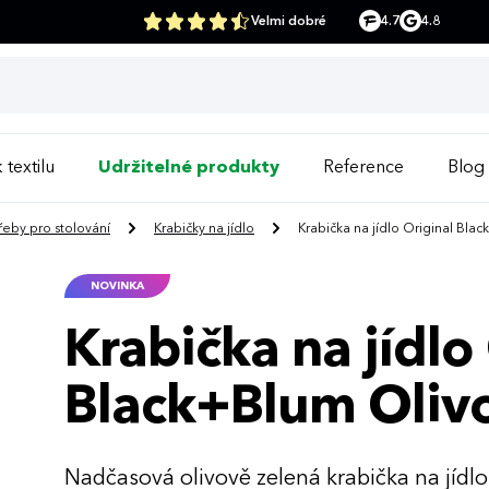
Velmi dobré
4.7
4.8
 textilu
Udržitelné produkty
Reference
Blog
řeby pro stolování
Krabičky na jídlo
Krabička na jídlo Original Bla
NOVINKA
Krabička na jídlo
Black+Blum Oliv
Nadčasová olivově zelená krabička na jíd