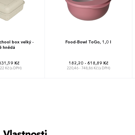
hool box velký -
Food-Bowl ToGo, 1,0 l
ě hnědá
331,59 Kč
182,20 - 618,89 Kč
,22 Kč (s DPH)
220,46 - 748,86 Kč (s DPH)
Vlastnosti