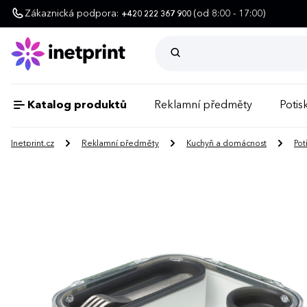
Zákaznická podpora:
(od 8:00 - 17:00)
+420 222 367 900
Katalog produktů
Reklamní předměty
Potisk
Inetprint.cz
Reklamní předměty
Kuchyň a domácnost
Pot