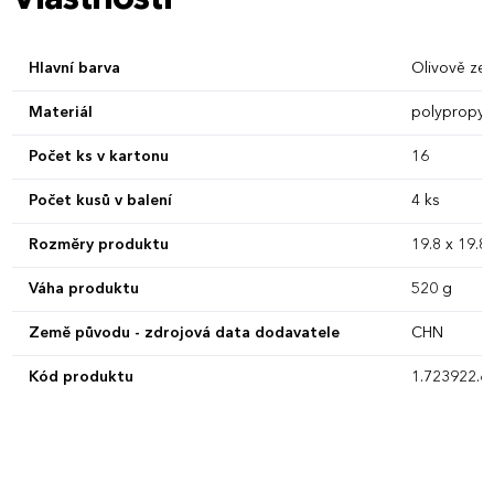
Hlavní barva
Olivově zel
Materiál
polypropyle
Počet ks v kartonu
16
Počet kusů v balení
4 ks
Rozměry produktu
19.8 x 19.8 
Váha produktu
520 g
Země původu - zdrojová data dodavatele
CHN
Kód produktu
1.723922.6