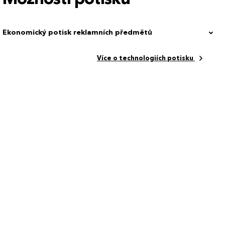
ená
Ekonomický potisk reklamních předmětů
n, tritan
Více o technologiích potisku
x 5.6 cm
55.00