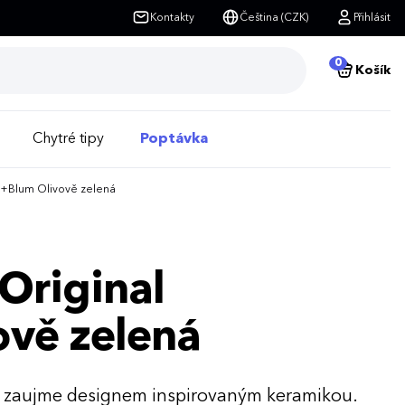
Kontakty
Čeština (CZK)
Přihlásit
0
Košík
Chytré tipy
Poptávka
ck+Blum Olivově zelená
 Original
ově zelená
lo zaujme designem inspirovaným keramikou.