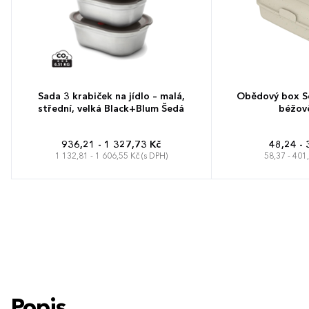
Sada 3 krabiček na jídlo – malá,
Obědový box Sc
střední, velká Black+Blum Šedá
béžov
936,21 - 1 327,73 Kč
48,24 - 
1 132,81 - 1 606,55 Kč (s DPH)
58,37 - 401
Popis