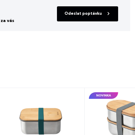
Odeslat poptávku
za vás
NOVINKA