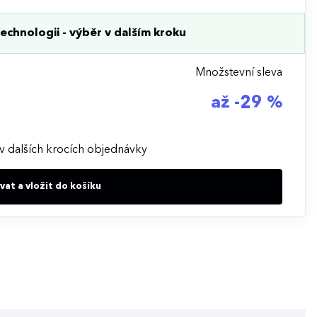
echnologii - výběr v dalším kroku
Množstevní sleva
až -29 %
v dalších krocích objednávky
at a vložit do košíku