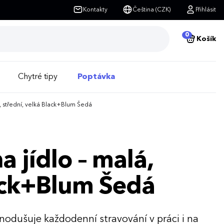
Kontakty
Čeština (CZK)
Přihlásit
0
Košík
Chytré tipy
Poptávka
á, střední, velká Black+Blum Šedá
a jídlo – malá,
lack+Blum Šedá
dnodušuje každodenní stravování v práci i na