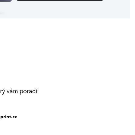
erý vám poradí
print.cz