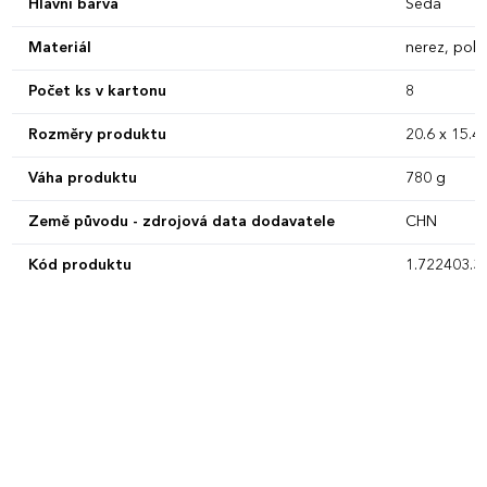
Hlavní barva
Šedá
Materiál
nerez, poly
Počet ks v kartonu
8
Rozměry produktu
20.6 x 15.4
Váha produktu
780 g
Země původu - zdrojová data dodavatele
CHN
Kód produktu
1.722403.3.