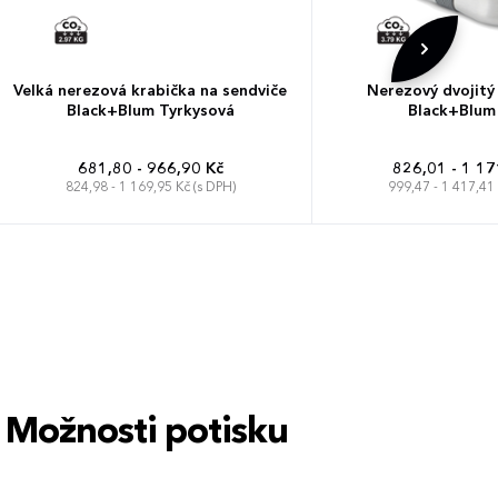
Velká nerezová krabička na sendviče
Nerezový dvojitý
Black+Blum Tyrkysová
Black+Blum
681,80 - 966,90 Kč
826,01 - 1 17
824,98 - 1 169,95 Kč (s DPH)
999,47 - 1 417,41 
Možnosti potisku