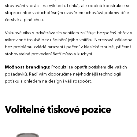
stravování v práci i na výletech. Lehká, ale odolná konstrukce se
stoprocentně vzduchotěsným uzávěrem uchovává pokrmy déle
čerstvé a plné chuti.
Vakuové víko s odvětrávacím ventilem zajišťuje bezpečný ohřev v
mikrovlnné troubě bez ušpinění jejího vnitřku. Nerezová základna
bez problému zvládá mrazení i pečení v klasické troubě, přičemž
stohovatelné provedení šetří místo v kuchyni.
Možnost brandingu:
Produkt lze opatřit potiskem dle vašich
požadavků. Rádi vám doporučíme nejvhodnější technologii
potisku s ohledem na design i váš rozpočet.
Volitelné tiskové pozice