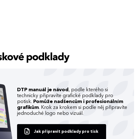
tiskové podklady
DTP manuál je návod
, podle kterého si
technicky připravíte grafické podklady pro
potisk.
Pomůže nadšencům i profesionálním
grafikům
. Krok za krokem si podle něj připravíte
jednoduché logo nebo vizuál.
Jak připravit podklady pro tisk