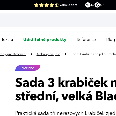
Velmi dobré
4.7
4.8
 textilu
Udržitelné produkty
Reference
Blog
řeby pro stolování
Krabičky na jídlo
Sada 3 krabiček na jídlo – mal
NOVINKA
Sada 3 krabiček n
střední, velká B
Praktická sada tří nerezových krabiček zje