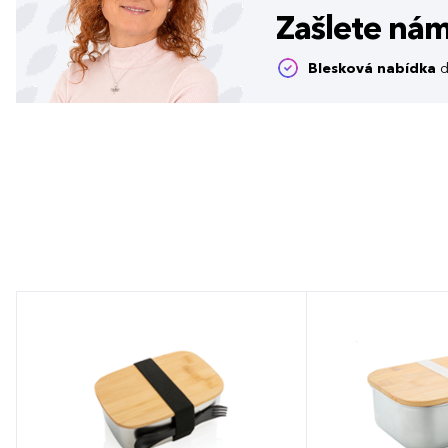
Zašlete ná
Blesková nabídka
d