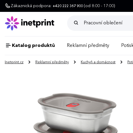
Zákaznická podpora:
(od 8:00 - 17:00)
+420 222 367 900
Katalog produktů
Reklamní předměty
Potisk
Inetprint.cz
Reklamní předměty
Kuchyň a domácnost
Pot