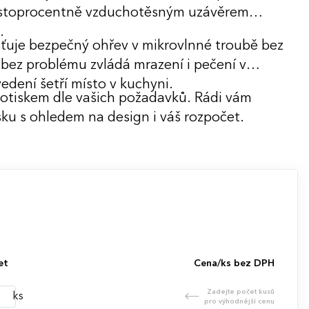
se stoprocentně vzduchotěsným uzávěrem
.
šťuje bezpečný ohřev v mikrovlnné troubě bez
 bez problému zvládá mrazení i pečení v
edení šetří místo v kuchyni.
potiskem dle vašich požadavků. Rádi vám
ku s ohledem na design i váš rozpočet.
et
Cena/ks bez DPH
Zadejte počet kusů
ks
pro výhodnější cenu