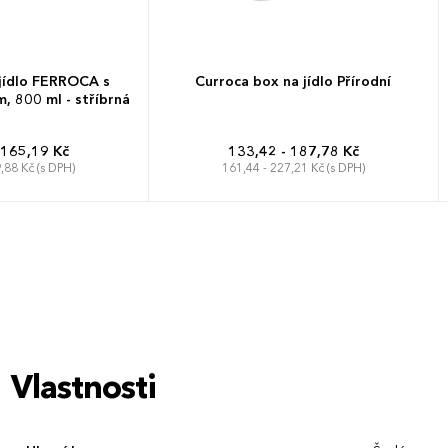
jídlo FERROCA s
Curroca box na jídlo Přírodní
 800 ml - stříbrná
 165,19 Kč
133,42 - 187,78 Kč
,88 Kč (s DPH)
161,44 - 227,21 Kč (s DPH)
Vlastnosti