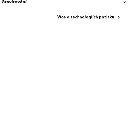
Gravírování
propylen
Více o technologiích potisku
 x 10.9 cm
00