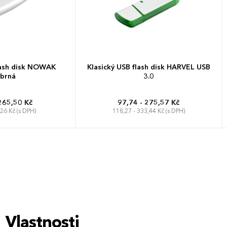
lash disk NOWAK
Klasický USB flash disk HARVEL USB
íbrná
3.0
265,50 Kč
97,74 - 275,57 Kč
,26 Kč (s DPH)
118,27 - 333,44 Kč (s DPH)
Vlastnosti