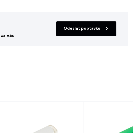
Odeslat poptávku
za vás