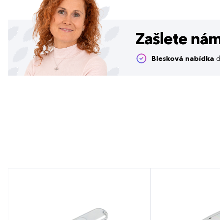
Zašlete ná
Blesková nabídka
d