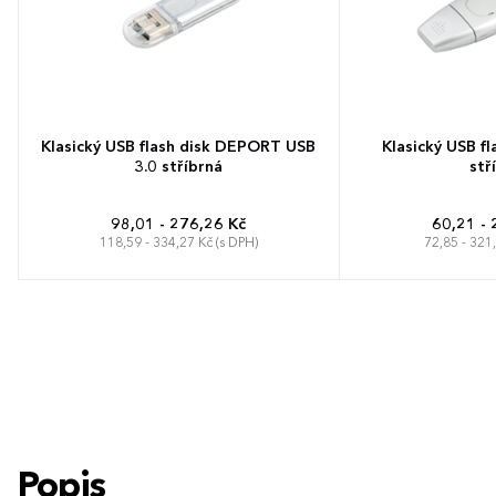
Klasický USB flash disk DEPORT USB
Klasický USB f
3.0 stříbrná
stř
98,01 - 276,26 Kč
60,21 - 
118,59 - 334,27 Kč (s DPH)
72,85 - 321
Popis