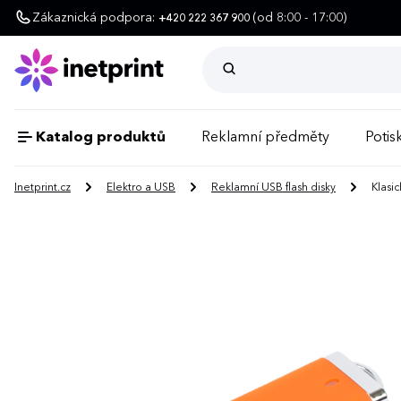
Zákaznická podpora:
(od 8:00 - 17:00)
+420 222 367 900
Katalog produktů
Reklamní předměty
Potisk
Inetprint.cz
Elektro a USB
Reklamní USB flash disky
Klasic