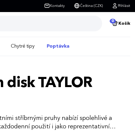
Kontakty
Čeština (CZK)
Přihlásit
0
Košík
Chytré tipy
Poptávka
sh disk TAYLOR
ními stříbrnými pruhy nabízí spolehlivé a
každodenní použití i jako reprezentativní