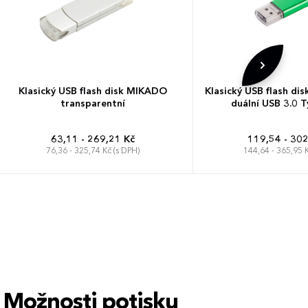
Klasický USB flash disk MIKADO
Klasický USB flash di
transparentní
duální USB 3.0 
63,11 - 269,21 Kč
119,54 - 302
76,36 - 325,74 Kč (s DPH)
144,64 - 365,95 K
Možnosti potisku