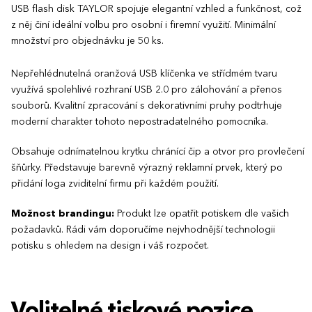
USB flash disk TAYLOR spojuje elegantní vzhled a funkčnost, což
z něj činí ideální volbu pro osobní i firemní využití. Minimální
množství pro objednávku je 50 ks.
Nepřehlédnutelná oranžová USB klíčenka ve střídmém tvaru
využívá spolehlivé rozhraní USB 2.0 pro zálohování a přenos
souborů. Kvalitní zpracování s dekorativními pruhy podtrhuje
moderní charakter tohoto nepostradatelného pomocníka.
Obsahuje odnímatelnou krytku chránící čip a otvor pro provlečení
šňůrky. Představuje barevně výrazný reklamní prvek, který po
přidání loga zviditelní firmu při každém použití.
Možnost brandingu:
Produkt lze opatřit potiskem dle vašich
požadavků. Rádi vám doporučíme nejvhodnější technologii
potisku s ohledem na design i váš rozpočet.
Volitelné tiskové pozice