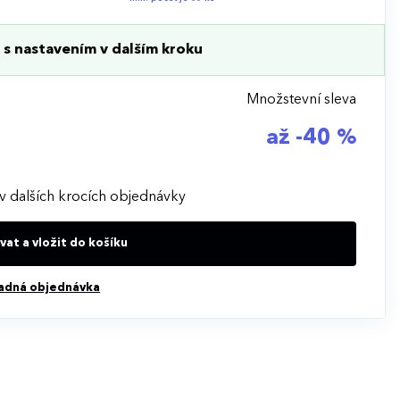
s nastavením v dalším kroku
Množstevní sleva
až -40 %
v dalších krocích objednávky
at a vložit do košíku
adná objednávka