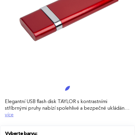
Elegantní USB flash disk TAYLOR s kontrastními
stříbrnými pruhy nabízí spolehlivé a bezpečné ukládání
vašich dat. Ideální pro každodenní použití i jako
více
reprezentativní firemní dárek.
Vyberte barvu:
Stylový design:
Klasický tvar doplněný stříbrnými pruhy