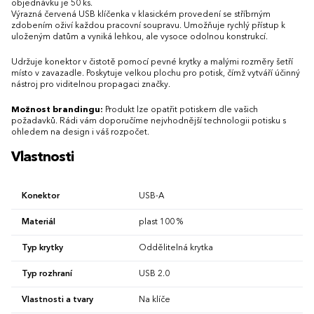
objednávku je 50 ks.
Výrazná červená USB klíčenka v klasickém provedení se stříbrným
zdobením oživí každou pracovní soupravu. Umožňuje rychlý přístup k
uloženým datům a vyniká lehkou, ale vysoce odolnou konstrukcí.
Udržuje konektor v čistotě pomocí pevné krytky a malými rozměry šetří
místo v zavazadle. Poskytuje velkou plochu pro potisk, čímž vytváří účinný
nástroj pro viditelnou propagaci značky.
Možnost brandingu:
Produkt lze opatřit potiskem dle vašich
požadavků. Rádi vám doporučíme nejvhodnější technologii potisku s
ohledem na design i váš rozpočet.
Vlastnosti
Konektor
USB-A
Materiál
plast 100 %
Typ krytky
Oddělitelná krytka
Typ rozhraní
USB 2.0
Vlastnosti a tvary
Na klíče