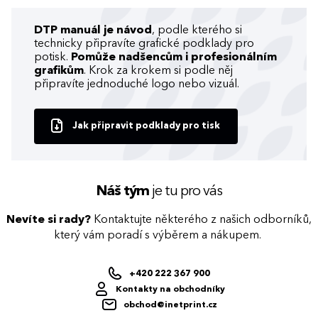
DTP manuál je návod
, podle kterého si
technicky připravíte grafické podklady pro
potisk.
Pomůže nadšencům i profesionálním
grafikům
. Krok za krokem si podle něj
připravíte jednoduché logo nebo vizuál.
Jak připravit podklady pro tisk
Náš tým
je tu pro vás
Nevíte si rady?
Kontaktujte některého z našich odborníků,
který vám poradí s výběrem a nákupem.
+420 222 367 900
Kontakty na obchodníky
obchod@inetprint.cz