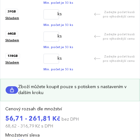
Min. počet je 50 ks
32GB
Zadejte počet kusů
ks
pro výhodnější cenu
Skladem
Min. počet je 50 ks
64GB
Zadejte počet kusů
ks
pro výhodnější cenu
Skladem
Min. počet je 50 ks
128GB
Zadejte počet kusů
ks
pro výhodnější cenu
Skladem
Min. počet je 50 ks
Zboží můžete koupit pouze s potiskem s nastavením v
dalším kroku
Cenový rozsah dle množství
56,71 - 261,81 Kč
bez DPH
68,62 - 316,79 Kč
s DPH
Množstevní sleva