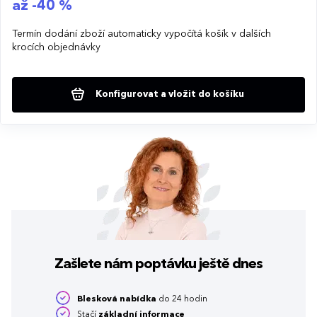
až -40 %
Termín dodání zboží automaticky vypočítá košík v dalších
krocích objednávky
Konfigurovat a vložit do košíku
Zašlete nám poptávku
ještě dnes
Blesková nabídka
do 24 hodin
Stačí
základní informace