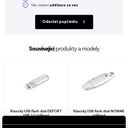
Vše ostatní
uděláme za vás
Odeslat poptávku
Související
produkty a modely
Klasický USB flash disk DEPORT
Klasický USB flash disk NOWAK
USB 3.0 stříbrná
stříbrná
1 barva
1 barva