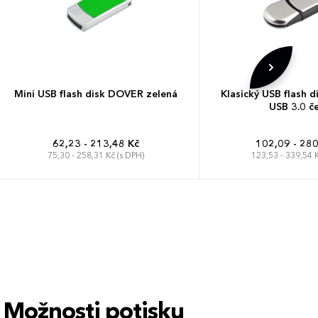
Mini USB flash disk DOVER zelená
Klasický USB flash
USB 3.0 č
62,23 - 213,48 Kč
102,09 - 280
75,30 - 258,31 Kč (s DPH)
123,53 - 339,54 K
Možnosti potisku