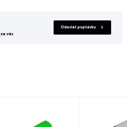
Odeslat poptávku
za vás