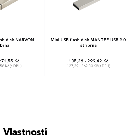
lash disk NARVON
Mini USB flash disk MANTEE USB 3.0
íbrná
stříbrná
271,55 Kč
105,28 - 299,42 Kč
,58 Kč (s DPH)
127,39 - 362,30 Kč (s DPH)
Vlastnosti