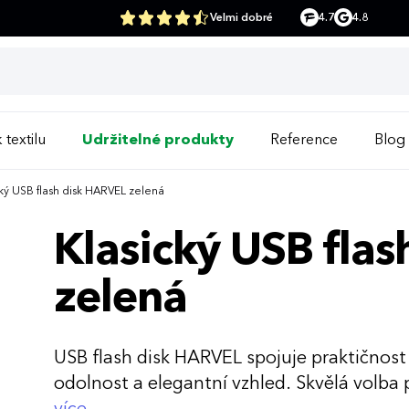
Velmi dobré
4.7
4.8
 textilu
Udržitelné produkty
Reference
Blog
ký USB flash disk HARVEL zelená
Klasický USB fla
zelená
USB flash disk HARVEL spojuje praktičnost
odolnost a elegantní vzhled. Skvělá volba 