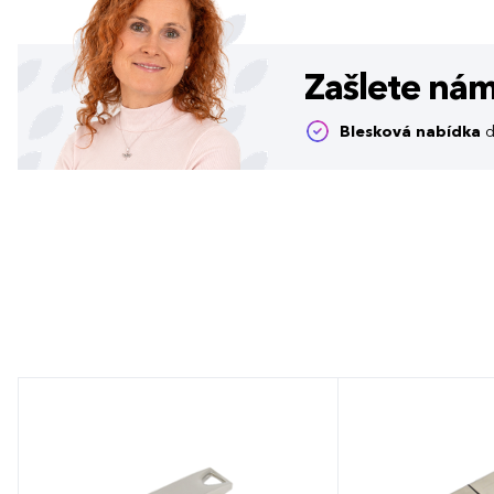
Zašlete ná
Blesková nabídka
d