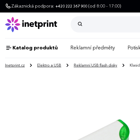
Zákaznická podpora:
(od 8:00 - 17:00)
+420 222 367 900
Katalog produktů
Reklamní předměty
Potisk
Inetprint.cz
Elektro a USB
Reklamní USB flash disky
Klasic