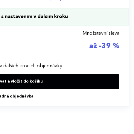
s nastavením v dalším kroku
Množstevní sleva
až -39 %
v dalších krocích objednávky
at a vložit do košíku
adná objednávka