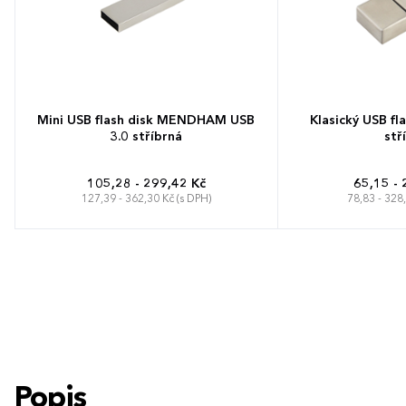
Mini USB flash disk MENDHAM USB
Klasický USB f
3.0 stříbrná
stř
105,28 - 299,42 Kč
65,15 - 
127,39 - 362,30 Kč (s DPH)
78,83 - 328
Popis