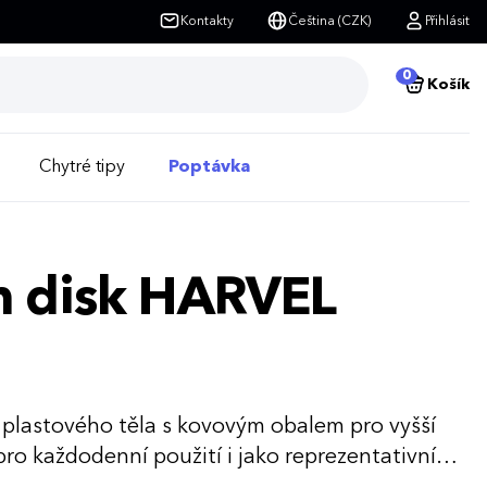
Kontakty
Čeština (CZK)
Přihlásit
0
Košík
Chytré tipy
Poptávka
sh disk HARVEL
 plastového těla s kovovým obalem pro vyšší
pro každodenní použití i jako reprezentativní