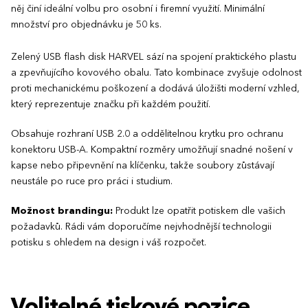
něj činí ideální volbu pro osobní i firemní využití. Minimální
množství pro objednávku je 50 ks.
Zelený USB flash disk HARVEL sází na spojení praktického plastu
a zpevňujícího kovového obalu. Tato kombinace zvyšuje odolnost
proti mechanickému poškození a dodává úložišti moderní vzhled,
který reprezentuje značku při každém použití.
Obsahuje rozhraní USB 2.0 a oddělitelnou krytku pro ochranu
konektoru USB-A. Kompaktní rozměry umožňují snadné nošení v
kapse nebo připevnění na klíčenku, takže soubory zůstávají
neustále po ruce pro práci i studium.
Možnost brandingu:
Produkt lze opatřit potiskem dle vašich
požadavků. Rádi vám doporučíme nejvhodnější technologii
potisku s ohledem na design i váš rozpočet.
Volitelné tiskové pozice