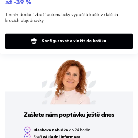
až -39 %
Termín dodání zboží automaticky vypočítá košík v dalších
krocích objednávky
Konfigurovat a vložit do košíku
Zašlete nám poptávku
ještě dnes
Blesková nabídka
do 24 hodin
Stačí
základní informace