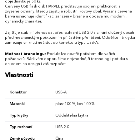
objednávku je 50 ks.
Červený USB flash disk HARVEL představuje spojení praktičnosti a
zvýšené ochrany, kterou zajišťuje robustní kovový obal. Výrazná červená
barva usnadňuje identifikaci zařízení v brašně a dodává mu moderní,
dynamický charakter.
Zajišťuje stabilní přenos dat přes rozhraní USB 2.0 a chrání uložený obsah
před mechanickým poškozením při častém přenášení. Oddělitelná krytka
zamezuje vniknutí nečistot do konektoru typu USB-A.
Možnost brandingu:
Produkt lze opatřit potiskem dle vašich
požadavků. Rádi vám doporučíme nejvhodnější technologii potisku s
ohledem na design i váš rozpočet.
Vlastnosti
Konektor
USB-A
Materiál
plast 100 %, kov 100 %
Typ krytky
Oddělitelná krytka
Typ rozhraní
USB 2.0
Země původu
Čína