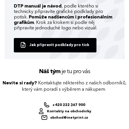
DTP manuál je návod
, podle kterého si
technicky připravíte grafické podklady pro
potisk.
Pomůže nadšencům i profesionálním
grafikům
. Krok za krokem si podle něj
připravíte jednoduché logo nebo vizuál.
Jak připravit podklady pro tisk
Náš tým
je tu pro vás
Nevíte si rady?
Kontaktujte některého z našich odborníků,
který vám poradí s výběrem a nákupem.
+420 222 367 900
Kontakty na obchodníky
obchod@inetprint.cz