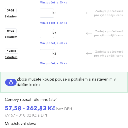
Min. počet je 50 ks
32GB
Zadejte počet kusů
ks
pro výhodnější cenu
Skladem
Min. počet je 50 ks
64GB
Zadejte počet kusů
ks
pro výhodnější cenu
Skladem
Min. počet je 50 ks
128GB
Zadejte počet kusů
ks
pro výhodnější cenu
Skladem
Min. počet je 50 ks
Zboží můžete koupit pouze s potiskem s nastavením v
dalším kroku
Cenový rozsah dle množství
57,58 - 262,83 Kč
bez DPH
69,67 - 318,02 Kč
s DPH
Množstevní sleva