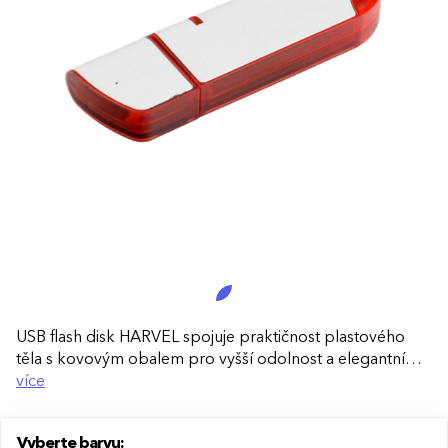
USB flash disk HARVEL spojuje praktičnost plastového
těla s kovovým obalem pro vyšší odolnost a elegantní
vzhled. Skvělá volba pro každodenní použití i jako
více
reprezentativní firemní dárek.
Vyberte barvu:
Odolný kovový obal:
Poskytuje vyšší ochranu proti