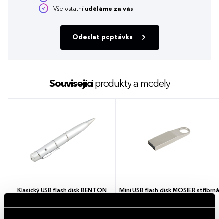
Vše ostatní
uděláme za vás
Odeslat poptávku
Související
produkty a modely
Klasický USB flash disk BENTON
Mini USB flash disk MOSIER stříbrná
USB 3.0 stříbrná
1 barva
1 barva