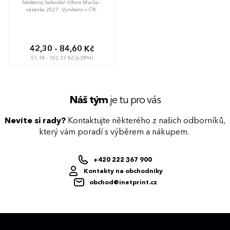
Nástěnný kalendář Alfons Mucha -
vázanka 2027. Vyrobeno v ČR.
42,30 - 84,60 Kč
51,18 - 102,37 Kč (s DPH)
Náš tým
je tu pro vás
Nevíte si rady?
Kontaktujte některého z našich odborníků,
který vám poradí s výběrem a nákupem.
+420 222 367 900
Kontakty na obchodníky
obchod@inetprint.cz