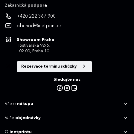
Zákaznická
podpora
+420 222 367 900
obchod@inetprint.cz
Showroom Praha
Hostivařská 92/6,
102 00, Praha 10
Rezervace termínu schůzky
Sledujte nás
Vše o
nákupu
Vaše
objednávky
O
inetprintu