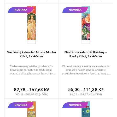
NOVINKA
NOVINKA
Nástěnný kalendář Alfons Mucha
Nástěnný kalendář Květiny –
2027, 12x48 cm
Kvety 2027, 12x48 cm
Česko-slovenský nástěnný kalendář v
Okrasné květiny a květinová aranžmá na
kravatovém formátu s reprodukcemi
stránkách nástěnného kalendáře v
obrazů oblíbeného secesního malíře
praktickém kravatovém formátu, který se
českého původu.
vejde opravdu všude. V česko-slovenském
kalendáři je rovnocenně zahrnuta čeština
a slovenština, česká a slovenská jména,
svátky, památné dny i měsíční fáze. V
82,78 - 167,63 Kč
55,00 - 111,38 Kč
každém dni je prostor pro poznámky.
100,16 - 202,83 Kč (s DPH)
66,55 - 134,77 Kč (s DPH)
NOVINKA
NOVINKA