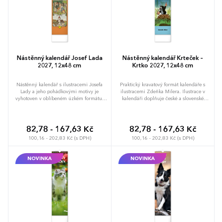
Nástěnný kalendář Josef Lada
Nástěnný kalendář Krteček –
2027, 12x48 cm
Krtko 2027, 12x48 cm
Nástěnný kalendář s ilustracemi Josefa
Praktický kravatový formát kalendáře s
Lady a jeho pohádkovými motivy je
ilustracemi Zdeňka Milera. Ilustrace v
vyhotoven v oblíbeném úzkém formátu,
kalendáři doplňuje české a slovenské
který osvěží každý interiér. V kalendáři je
kalendárium se jmény, svátky, památnými
rovnocenně zahrnuta čeština a slovenština,
dny a fázemi měsíce. Každý den má
ilustrace doplňují česká a slovenská
prostor pro poznámky, víkendové dny jsou
jména, svátky, památné dny a měsíční
barevně odlišené od pracovních.
82,78 - 167,63 Kč
82,78 - 167,63 Kč
fáze. Každý den má prostor pro
100,16 - 202,83 Kč (s DPH)
100,16 - 202,83 Kč (s DPH)
poznámky, víkendové dny jsou barevně
odlišené od pracovních.
NOVINKA
NOVINKA