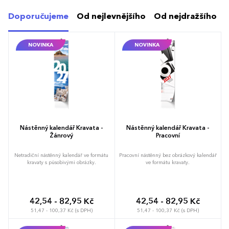
Doporučujeme
Od nejlevnějšího
Od nejdražšího
NOVINKA
NOVINKA
Nástěnný kalendář Kravata -
Nástěnný kalendář Kravata -
Žánrový
Pracovní
Netradiční nástěnný kalendář ve formátu
Pracovní nástěnný bez obrázkový kalendář
kravaty s působivými obrázky.
ve formátu kravaty.
42,54 - 82,95 Kč
42,54 - 82,95 Kč
51,47 - 100,37 Kč (s DPH)
51,47 - 100,37 Kč (s DPH)