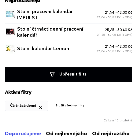
Nejprodávanější
Stolní pracovní kalendář
21,54 - 42,00 Kč
IMPULS I
26,06 - 50,82 Kč (s DPH)
Stolní čtrnáctidenní pracovní
25,85 - 50,40 Kč
kalendář
31,28 - 60,98 Kč (s DPH)
21,54 - 42,00 Kč
Stolní kalendář Lemon
26,06 - 50,82 Kč (s DPH)
Upřesnit filtr
Aktivní filtry
Čtrtnáctidenní
Zrušit všechny filtry
Celkem 10 produktů
Doporučujeme
Od nejlevnějšího
Od nejdražšího