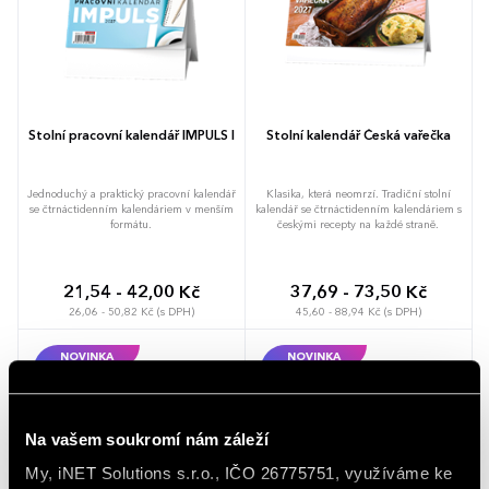
Stolní pracovní kalendář IMPULS I
Stolní kalendář Česká vařečka
Jednoduchý a praktický pracovní kalendář
Klasika, která neomrzí. Tradiční stolní
se čtrnáctidenním kalendáriem v menším
kalendář se čtrnáctidenním kalendáriem s
formátu.
českými recepty na každé straně.
21,54 - 42,00 Kč
37,69 - 73,50 Kč
26,06 - 50,82 Kč (s DPH)
45,60 - 88,94 Kč (s DPH)
NOVINKA
NOVINKA
Na vašem soukromí nám záleží
My, iNET Solutions s.r.o., IČO 26775751, využíváme ke