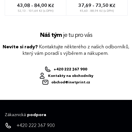
43,08 - 84,00 Kč
37,69 - 73,50 Kč
52,13 - 101,64 Kč (s DPH)
45,60 - 88,94 Kč (s DPH)
Náš tým
je tu pro vás
Nevíte si rady?
Kontaktujte některého z našich odborníků,
který vám poradí s výběrem a nákupem.
+420 222 367 900
Kontakty na obchodníky
obchod@inetprint.cz
Zákaznická
podpora
+420 222 367 900