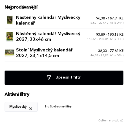
Nejprodávanější
Nástěnný kalendář Myslivecký
96,38 - 187,95 Kč
kalendář
116,62 - 227,42 Kč (s DPH)
Nástěnný kalendář Myslivecký
93,89 - 190,13 Kč
2027, 33x46 cm
113,61 - 230,06 Kč (s DPH)
Stolní Myslivecký kalendář
38,33 - 77,63 Kč
2027, 23,1x14,5 cm
46,38 - 93,93 Kč (s DPH)
Upřesnit filtr
Aktivní filtry
Myslivecký
Zrušit všechny filtry
Celkem 6 produktů