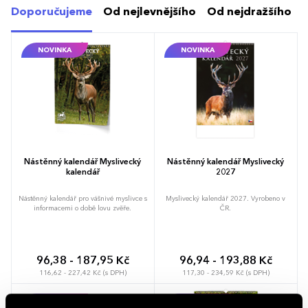
Doporučujeme
Od nejlevnějšího
Od nejdražšího
NOVINKA
NOVINKA
Nástěnný kalendář Myslivecký
Nástěnný kalendář Myslivecký
kalendář
2027
Nástěnný kalendář pro vášnivé myslivce s
Myslivecký kalendář 2027. Vyrobeno v
informacemi o době lovu zvěře.
ČR.
96,38 - 187,95 Kč
96,94 - 193,88 Kč
116,62 - 227,42 Kč (s DPH)
117,30 - 234,59 Kč (s DPH)
NOVINKA
NOVINKA