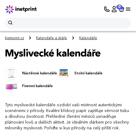
0
Inetprint.cz
Kalendáře a diáře
Kalendáře
Myslivecké kalendáře
Nástěnné kalendáře
Stolní kalendáře
Firemní kalendáře
Tyto myslivecké kalendáře ozdobí vaši místnost autentickými
scenériemi z přírody. Kvalitní křídový papír zajišťuje věrnost tisku
a dlouhou životnost. Přehledné členění měsíců usnadňuje
plánování lovů a dalších aktivit. Je ideálním dárkem pro všechny
milovníky myslivosti. Pořiďte si kus přírody na celý příští rok.