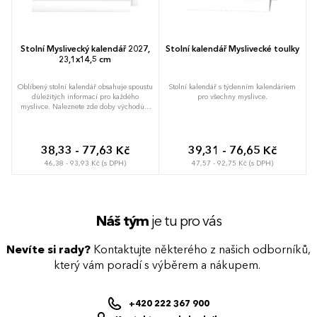
Stolní Myslivecký kalendář 2027,
Stolní kalendář Myslivecké toulky
23,1x14,5 cm
Oblíbený stolní kalendář obsahuje spoustu
Stolní kalendář s týdenním kalendáriem
důležitých informací pro každého
pro všechny myslivce.
myslivce. Naleznete zde doby východů a
západů slunce a měsíce v České
republice, informace o aktivitách zvěře a
přírodních aktualitách v průběhu roku a
také přehled o době lovu srstnaté a
38,33 - 77,63 Kč
39,31 - 76,65 Kč
pernaté zvěře. Tyto praktické informace
46,38 - 93,93 Kč (s DPH)
47,57 - 92,75 Kč (s DPH)
doplňují nádherné fotky divoké zvěře od
fotografa Miroslava Hlávka a kalendárium
s českými jmény, svátky a památnými dny.
Náš tým
je tu pro vás
Nevíte si rady?
Kontaktujte některého z našich odborníků,
který vám poradí s výběrem a nákupem.
+420 222 367 900