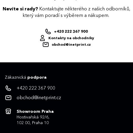
Nevíte si rady?
Kontaktujte některého z našich odborníků,
který vám poradí s výběrem a nákupem.
+420 222 367 900
Kontakty na obchodníky
obchod@inetprint.cz
Zákaznická
podpora
+420 222 367 900
obchod@inetprint.cz
Showroom Praha
Hostivařská 92/6,
102 00, Praha 10