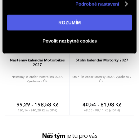
Podrobné nastavení
v reklamní síti na ostatních webech. Kliknutím na tlačítko
NOVINKA
NOVINKA
„ROZUMÍM“ souhlasíte s používáním cookies. Pro více
informací navštivte naši stránku
zásadách ochrany
ROZUMÍM
osobních údajů
.
Povolit nezbytné cookies
Nástěnný kalendář Motorbikes
Stolní kalendář Motorky 2027
2027
Nástěnný kalendář Motorbikes 2027.
Stolní kalendář Motorky 2027. Vyrobeno v
Vyrobeno v ČR.
ČR.
99,29 - 198,58 Kč
40,54 - 81,08 Kč
120,14 - 240,28 Kč (s DPH)
49,05 - 98,11 Kč (s DPH)
Náš tým
je tu pro vás