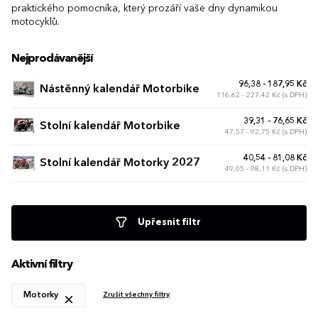
praktického pomocníka, který prozáří vaše dny dynamikou
motocyklů.
Nejprodávanější
96,38 - 187,95 Kč
Nástěnný kalendář Motorbike
116,62 - 227,42 Kč (s DPH)
39,31 - 76,65 Kč
Stolní kalendář Motorbike
47,57 - 92,75 Kč (s DPH)
40,54 - 81,08 Kč
Stolní kalendář Motorky 2027
49,05 - 98,11 Kč (s DPH)
Upřesnit filtr
Aktivní filtry
Motorky
Zrušit všechny filtry