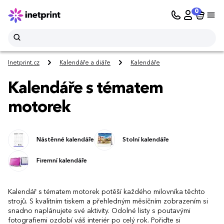
0
Inetprint.cz
Kalendáře a diáře
Kalendáře
Kalendáře s tématem
motorek
Nástěnné kalendáře
Stolní kalendáře
Firemní kalendáře
Kalendář s tématem motorek potěší každého milovníka těchto
strojů. S kvalitním tiskem a přehledným měsíčním zobrazením si
snadno naplánujete své aktivity. Odolné listy s poutavými
fotografiemi ozdobí váš interiér po celý rok. Pořiďte si