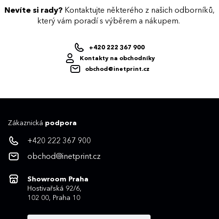
Nevíte si rady?
Kontaktujte některého z našich odborníků,
který vám poradí s výběrem a nákupem.
+420 222 367 900
Kontakty na obchodníky
obchod@inetprint.cz
Zákaznická
podpora
+420 222 367 900
obchod@inetprint.cz
Showroom Praha
Hostivařská 92/6,
102 00, Praha 10