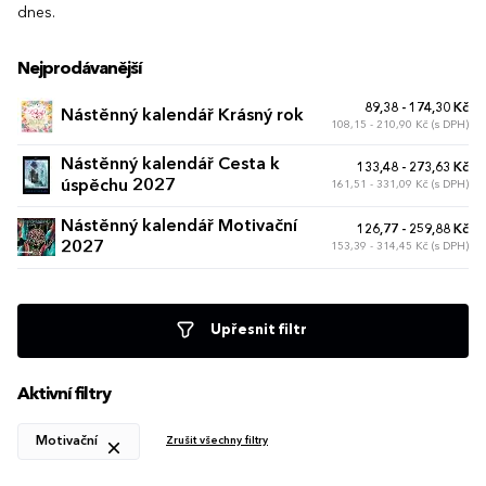
dnes.
Nejprodávanější
89,38 - 174,30 Kč
Nástěnný kalendář Krásný rok
108,15 - 210,90 Kč (s DPH)
Nástěnný kalendář Cesta k
133,48 - 273,63 Kč
úspěchu 2027
161,51 - 331,09 Kč (s DPH)
Nástěnný kalendář Motivační
126,77 - 259,88 Kč
2027
153,39 - 314,45 Kč (s DPH)
Upřesnit filtr
Aktivní filtry
Motivační
Zrušit všechny filtry