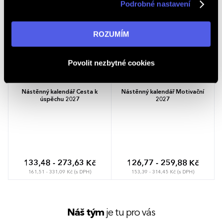
Podrobné nastavení
v reklamní síti na ostatních webech. Kliknutím na tlačítko
NOVINKA
NOVINKA
„ROZUMÍM“ souhlasíte s používáním cookies. Pro více
informací navštivte naši stránku
zásadách ochrany
ROZUMÍM
osobních údajů
.
Povolit nezbytné cookies
Nástěnný kalendář Cesta k
Nástěnný kalendář Motivační
úspěchu 2027
2027
133,48 - 273,63 Kč
126,77 - 259,88 Kč
161,51 - 331,09 Kč (s DPH)
153,39 - 314,45 Kč (s DPH)
Náš tým
je tu pro vás