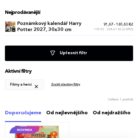
Nejprodávanější
Poznámkový kalendář Harry
91,67 - 185,63 Kč
Potter 2027, 30x30 cm
110,92 - 224,61 Kč (s DPH)
Upřesnit filtr
Aktivní filtry
Filmy a herci
Zrušit všechny filtry
Celkem 1 produkt
Doporučujeme
Od nejlevnějšího
Od nejdražšího
NOVINKA