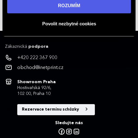
informací navštivte naši stránku
zásadách ochrany
ROZUMÍM
Kontakty na obchodníky
osobních údajů
.
obchod@inetprint.cz
Povolit nezbytné cookies
Zákaznická
podpora
+420 222 367 900
obchod@inetprint.cz
Showroom Praha
Hostivařská 92/6,
102 00, Praha 10
Rezervace termínu schůzky
Sledujte nás