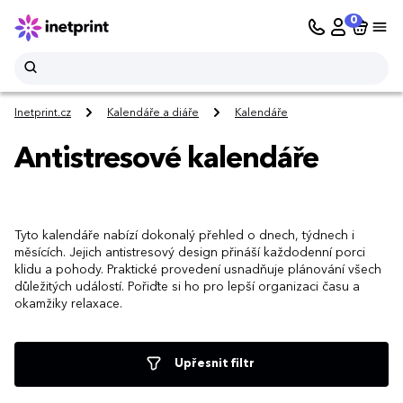
0
Inetprint.cz
Kalendáře a diáře
Kalendáře
Antistresové kalendáře
Tyto kalendáře nabízí dokonalý přehled o dnech, týdnech i
měsících. Jejich antistresový design přináší každodenní porci
klidu a pohody. Praktické provedení usnadňuje plánování všech
důležitých událostí. Pořiďte si ho pro lepší organizaci času a
okamžiky relaxace.
Upřesnit filtr