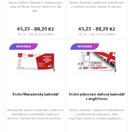
Daňový týdenní kalendář s ilustrovanými
Daňový kalendář s týdenním kalendáriem
vtipy od Marka Simona, které oživí váš
a motivem přírody, přesně na váš stůl.
den.
45,23 - 88,20 Kč
45,23 - 88,20 Kč
54,73 - 106,72 Kč (s DPH)
54,73 - 106,72 Kč (s DPH)
NOVINKA
NOVINKA
Stolní Manažerský kalendář
Stolní plánovací daňový kalendář
s angličtinou
Manažerský pracovní kalendář s týdenním
Daňový kalendář s týdenním kalendáriem
kalendáriem a přehledem daňových
a prostorem pro plánování. Díky
termínů. Červeno-bílá barevná kombinace
anglickým frázím si můžete zopakovat své
a citáty slavných oživí váš den.
jazykové znalosti.