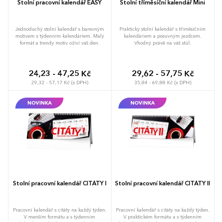
Stolní pracovní kalendář EASY
Stolní tříměsíční kalendář Mini
Jednoduchý stolní kalendář s barevným
Praktický stolní kalendář s tříměsíčním
motivem s týdenním kalendáriem. Malý
kalendáriem a posuvným jezdcem.
formát a trendy motiv oživí váš den.
Vhodný právě na váš stůl.
24,23 - 47,25 Kč
29,62 - 57,75 Kč
29,32 - 57,17 Kč (s DPH)
35,84 - 69,88 Kč (s DPH)
NOVINKA
NOVINKA
Stolní pracovní kalendář CITÁTY I
Stolní pracovní kalendář CITÁTY II
Pracovní kalendář s citáty na každý týden.
Pracovní kalendář s citáty na každý týden.
V menším formátu a s týdenním
V praktickém formátu a s týdenním