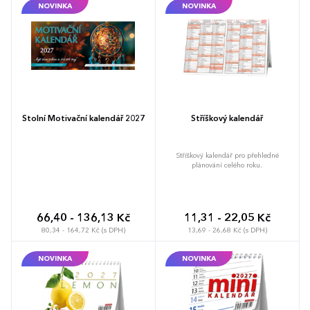
NOVINKA
NOVINKA
liště kalendáře je malý tříměsíční přehled
umožňuje snadnou přípravu na další
s vyznačeným aktuálním týdnem.
týden. Speciální sekce pro daňový přehled
Obsahuje také daňový přehled pro
pomáhá sledovat důležité daňové termíny
snadnou orientaci v důležitých termínech.
a povinnosti. V dolní části každého listu se
Formát: 290 x 152 mm vlastní listy
nachází měsíční přehled s vyznačeným
kalendáře a 290 x 210 mm je rozměr se
aktuálním týdnem, což poskytuje rychlý
stojánkem. Kalendář má 60 listů.
pohled na celý měsíc. Praktický formát
Kalendář je v českém jazyce.
290 x 152 mm je ideální pro umístění na
pracovním stole. Kalendář obsahuje 60
listů. Kalendář je v českém jazyce.
Stolní Motivační kalendář 2027
Stříškový kalendář
Stříškový kalendář pro přehledné
plánování celého roku.
66,40 - 136,13 Kč
11,31 - 22,05 Kč
80,34 - 164,72 Kč (s DPH)
13,69 - 26,68 Kč (s DPH)
NOVINKA
NOVINKA