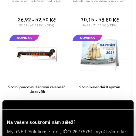
kalendáriem bude Vašim praktickým
kalendáriem bude Vašim pomocníkem.
pomocníkem.
26,92 - 52,50 Kč
30,15 - 58,80 Kč
32,57 - 63,53 Kč (s DPH)
36,48 - 71,15 Kč (s DPH)
NOVINKA
NOVINKA
Stolní pracovní žánrový kalendář
Stolní kalendář Kapitán
- Jezevčík
Pracovní kalendář s týdenním
Pracovní kalendář v praktickém formátu a
kalendáriem v zajímavém formátu a s
s týdenním kalendáriem. Zajímavý motiv
vtipnými obrázky oživí váš stůl.
oživí váš stůl.
Na vašem soukromí nám záleží
48,46 - 94,50 Kč
29,62 - 57,75 Kč
My, iNET Solutions s.r.o., IČO 26775751, využíváme ke