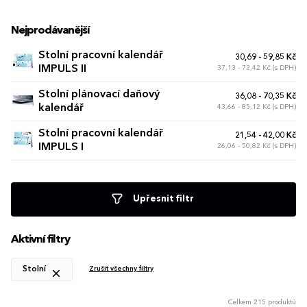
Nejprodávanější
Stolní pracovní kalendář
30,69 - 59,85 Kč
IMPULS II
37,13 - 72,42 Kč (s DPH)
Stolní plánovací daňový
36,08 - 70,35 Kč
kalendář
43,66 - 85,12 Kč (s DPH)
Stolní pracovní kalendář
21,54 - 42,00 Kč
IMPULS I
26,06 - 50,82 Kč (s DPH)
Upřesnit filtr
Aktivní filtry
Stolní
Zrušit všechny filtry
Celkem 215 produktů