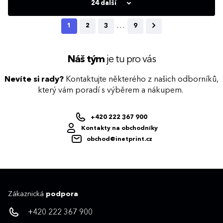
24 další
…
1
2
3
9
Náš tým
je tu pro vás
Nevíte si rady?
Kontaktujte některého z našich odborníků,
který vám poradí s výběrem a nákupem.
+420 222 367 900
Kontakty na obchodníky
obchod@inetprint.cz
Zákaznická
podpora
+420 222 367 900