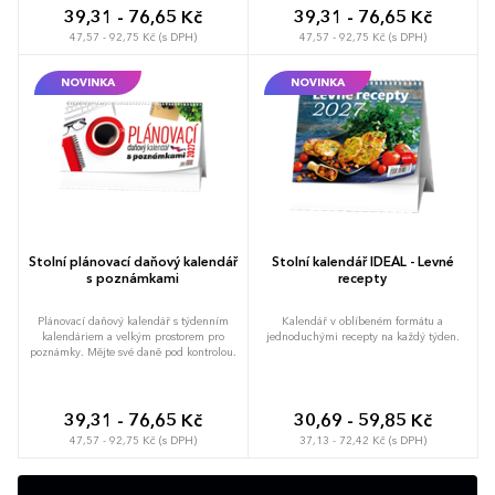
39,31 - 76,65 Kč
39,31 - 76,65 Kč
47,57 - 92,75 Kč (s DPH)
47,57 - 92,75 Kč (s DPH)
NOVINKA
NOVINKA
Stolní plánovací daňový kalendář
Stolní kalendář IDEÁL - Levné
s poznámkami
recepty
Plánovací daňový kalendář s týdenním
Kalendář v oblíbeném formátu a
kalendáriem a velkým prostorem pro
jednoduchými recepty na každý týden.
poznámky. Mějte své daně pod kontrolou.
39,31 - 76,65 Kč
30,69 - 59,85 Kč
47,57 - 92,75 Kč (s DPH)
37,13 - 72,42 Kč (s DPH)