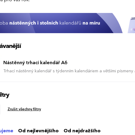
ávanější
Nástěnný trhací kalendář A6
Trhací nástěnný kalendář s týdenním kalendáriem a většími písmeny a
ltry
Zrušit všechny filtry
ujeme
Od nejlevnějšího
Od nejdražšího