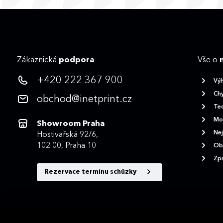
Zákaznická
podpora
Vše o
+420 222 367 900
Vý
Chy
obchod@inetprint.cz
Tec
Mož
Showroom Praha
Nej
Hostivařská 92/6,
102 00, Praha 10
Ob
Zpr
Rezervace termínu schůzky