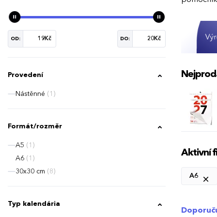
OD:
DO:
Nejprod
Provedení
Nástěnné
(1)
Formát/rozměr
A5
(1)
Aktivní fi
A6
(1)
30x30 cm
(8)
A6
Typ kalendária
Doporuč