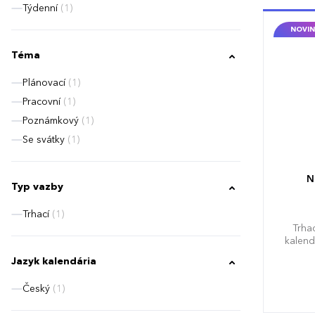
Týdenní
(1)
NOVIN
Téma
Plánovací
(1)
Pracovní
(1)
Poznámkový
(1)
Se svátky
(1)
N
Typ vazby
Trhací
(1)
Trha
kalend
Jazyk kalendária
Český
(1)