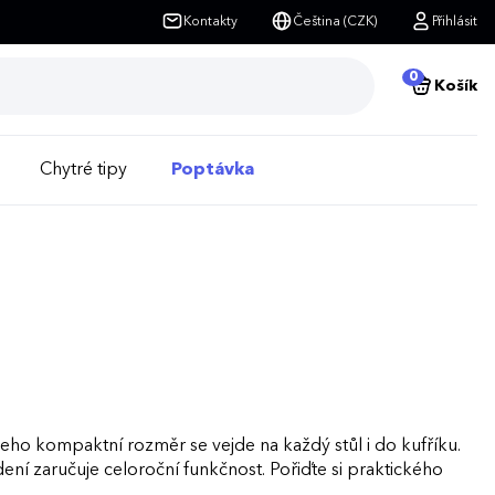
Kontakty
Čeština (CZK)
Přihlásit
0
Košík
Chytré tipy
Poptávka
ho kompaktní rozměr se vejde na každý stůl i do kufříku.
ní zaručuje celoroční funkčnost. Pořiďte si praktického