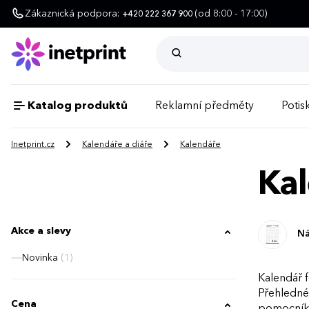
Zákaznická podpora:
(od 8:00 - 17:00)
+420 222 367 900
Katalog produktů
Reklamní předměty
Potisk
Inetprint.cz
Kalendáře a diáře
Kalendáře
Kal
Akce a slevy
Ná
Novinka
(1)
Kalendář 
Přehledné 
Cena
pomocníka