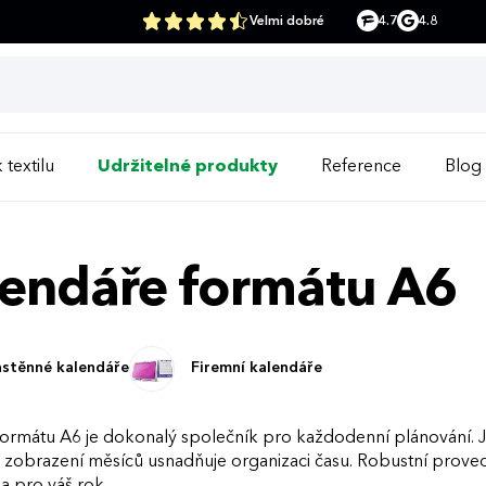
Velmi dobré
4.7
4.8
 textilu
Udržitelné produkty
Reference
Blog
endáře formátu A6
stěnné kalendáře
Firemní kalendáře
formátu A6 je dokonalý společník pro každodenní plánování. Je
zobrazení měsíců usnadňuje organizaci času. Robustní provede
 pro váš rok.