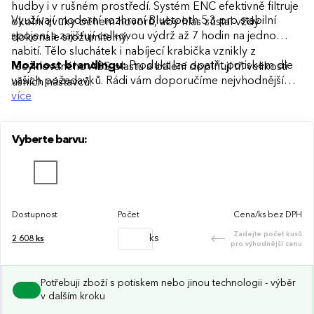
hudby i v rušném prostředí. Systém ENC efektivně filtruje
Využívají moderní rozhraní Bluetooth 5.3 pro stabilní
okolní zvuky během hovorů, aby hlas zůstal vždy
spojení a zajišťují celkovou výdrž až 7 hodin na jedno
dokonale srozumitelný.
nabití. Tělo sluchátek i nabíjecí krabička vznikly z
Možnost brandingu:
Produkt lze opatřit potiskem dle
recyklovaného ABS plastu a balení doplňují tři velikosti
vašich požadavků. Rádi vám doporučíme nejvhodnější
ušních nástavců.
technologii potisku s ohledem na design i váš rozpočet.
více
Vyberte barvu:
Dostupnost
Počet
Cena/ks bez DPH
Zadejte počet kusů
ks
2 608
ks
pro výhodnější cenu
Potřebuji zboží s potiskem nebo jinou technologii - výběr
v dalším kroku