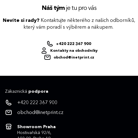
Náš tým
je tu pro vás
Nevíte si rady?
Kontaktujte některého z našich odborníků,
který vám poradí s výběrem a nákupem.
+420 222 367 900
Kontakty na obchodníky
obchod@inetprint.cz
Zákaznická
podpora
+420 222 367 900
obchod@inetprint.cz
Showroom Praha
Hostivařská 92/6,