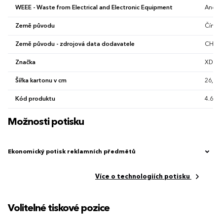
WEEE - Waste from Electrical and Electronic Equipment
Ano
Země původu
Čína
Země původu - zdrojová data dodavatele
CHN
Značka
XD Co
Šířka kartonu v cm
26,5 
Kód produktu
4.681
Možnosti potisku
Ekonomický potisk reklamních předmětů
Více o technologiích potisku
Volitelné tiskové pozice