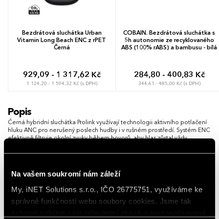
Bezdrátová sluchátka Urban
COBAIN. Bezdrátová sluchátka s
Vitamin Long Beach ENC z rPET
5h autonomie ze recyklovaného
Černá
ABS (100% rABS) a bambusu - bílá
929,09 - 1 317,62 Kč
284,80 - 400,83 Kč
1 124,20 - 1 594,32 Kč (s DPH)
344,61 - 485,00 Kč (s DPH)
Popis
Černá hybridní sluchátka Prolink využívají technologii aktivního potlačení
hluku ANC pro nerušený poslech hudby i v rušném prostředí. Systém ENC
efektivně filtruje okolní zvuky během hovorů, aby hlas zůstal vždy
dokonale srozumitelný.
Využívají moderní rozhraní Bluetooth 5.3 pro stabilní spojení a zajišťují
celkovou výdrž až 7 hodin na jedno nabití. Tělo sluchátek i nabíjecí
Na vašem soukromí nám záleží
krabička vznikly z recyklovaného ABS plastu a balení doplňují tři velikosti
ušních nástavců.
My, iNET Solutions s.r.o., IČO 26775751, využíváme ke
správné funkčnosti webu soubory cookies. Jsme tak
Možnost brandingu:
Produkt lze opatřit potiskem dle vašich
schopni nabízet vám relevantní obsah a personalizované
požadavků. Rádi vám doporučíme nejvhodnější technologii potisku s