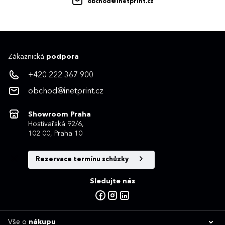
obchod@inetprint.cz
Zákaznická
podpora
+420 222 367 900
obchod@inetprint.cz
Showroom Praha
Hostivařská 92/6,
102 00, Praha 10
Rezervace termínu schůzky
Sledujte nás
Vše o
nákupu