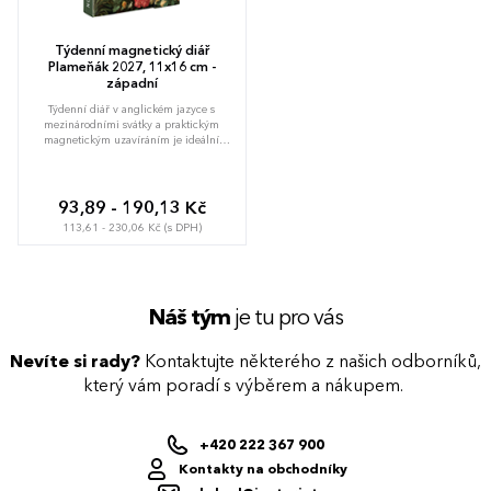
Týdenní magnetický diář
Plameňák 2027, 11x16 cm -
západní
Týdenní diář v anglickém jazyce s
mezinárodními svátky a praktickým
magnetickým uzavíráním je ideální
volbou pro ty, kteří chtějí mít své plány
přehledně pod kontrolou. Nabízí
sloupcové rozložení ve verzi týden na
dvou stranách. Součástí jsou praktické
93,89 - 190,13 Kč
měsíční přehledy, ideální pro plánování
113,61 - 230,06 Kč (s DPH)
dovolených či prázdnin.
Náš tým
je tu pro vás
Nevíte si rady?
Kontaktujte některého z našich odborníků,
který vám poradí s výběrem a nákupem.
+420 222 367 900
Kontakty na obchodníky