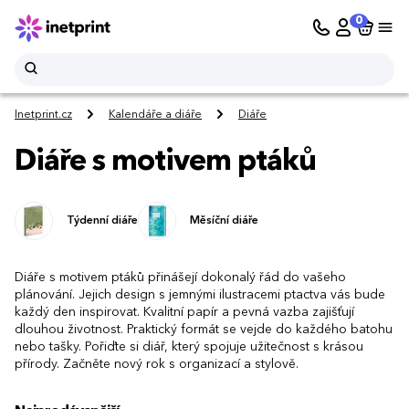
0
Inetprint.cz
Kalendáře a diáře
Diáře
Diáře s motivem ptáků
Týdenní diáře
Měsíční diáře
Diáře s motivem ptáků přinášejí dokonalý řád do vašeho
plánování. Jejich design s jemnými ilustracemi ptactva vás bude
každý den inspirovat. Kvalitní papír a pevná vazba zajišťují
dlouhou životnost. Praktický formát se vejde do každého batohu
nebo tašky. Pořiďte si diář, který spojuje užitečnost s krásou
přírody. Začněte nový rok s organizací a stylově.