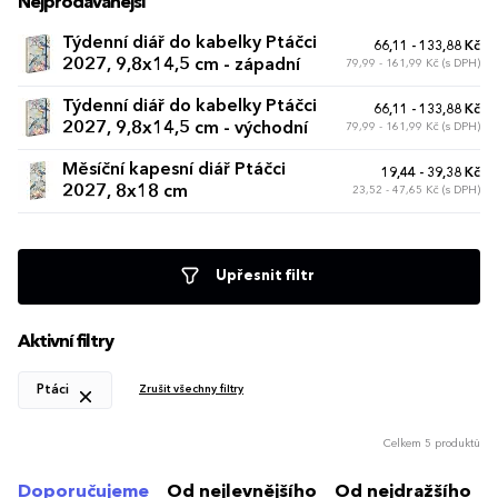
Nejprodávanější
Týdenní diář do kabelky Ptáčci
66,11 - 133,88 Kč
2027, 9,8x14,5 cm - západní
79,99 - 161,99 Kč (s DPH)
Týdenní diář do kabelky Ptáčci
66,11 - 133,88 Kč
2027, 9,8x14,5 cm - východní
79,99 - 161,99 Kč (s DPH)
Měsíční kapesní diář Ptáčci
19,44 - 39,38 Kč
2027, 8x18 cm
23,52 - 47,65 Kč (s DPH)
Upřesnit filtr
Aktivní filtry
Ptáci
Zrušit všechny filtry
Celkem 5 produktů
Doporučujeme
Od nejlevnějšího
Od nejdražšího