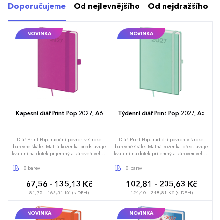
Doporučujeme
Od nejlevnějšího
Od nejdražšího
NOVINKA
NOVINKA
Kapesní diář Print Pop 2027, A6
Týdenní diář Print Pop 2027, A5
Diář Print Pop.Tradiční povrch v široké
Diář Print Pop.Tradiční povrch v široké
barevné škále. Matná koženka představuje
barevné škále. Matná koženka představuje
kvalitní na dotek příjemný a zároveň velmi
kvalitní na dotek příjemný a zároveň velmi
oblíbený materiál pro individualizaci
oblíbený materiál pro individualizaci
ražbou. Uživatelský komfort zvyšují detaily
ražbou. Uživatelský komfort zvyšují detaily
8 barev
8 barev
jako kulaté rohy, poutko na tužku nebo
jako kulaté rohy, poutko na tužku nebo
praktická gumička. Povrchový materiál
praktická gumička. Povrchový materiál
67,56 - 135,13 Kč
102,81 - 205,63 Kč
umožňuje dosáhnout perfektních výsledků
umožňuje dosáhnout perfektních výsledků
81,75 - 163,51 Kč (s DPH)
124,40 - 248,81 Kč (s DPH)
při sleporažbě. Diář obsahuje: osobní
při sleporažbě. Diář obsahuje: osobní
údaje, plánovač dovolené (měsíční
údaje, plánovač dovolené (měsíční
přehled), plánovací kalendář, mezinárodní
přehled), plánovací kalendář, roční
NOVINKA
NOVINKA
svátky, roční výhled, týdenní layout,
výhled, týdenní layout, rozšířený prostor