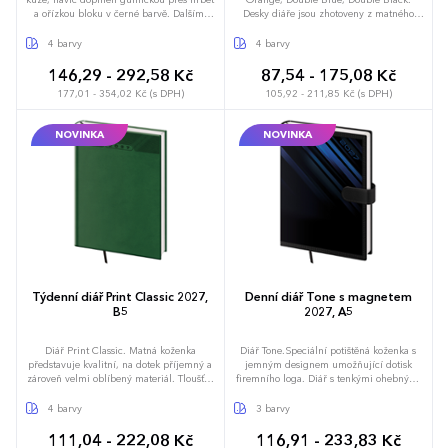
a ořízkou bloku v černé barvě. Dalšími
Desky diáře jsou zhotoveny z matného
doplňky je papírová kapsa na vnitřní
materiálu na bázi zušlechtěného papíru,
straně zadních desek a poutko na tužku.
který je bez struktury a tím neruší vzhled
4 barvy
4 barvy
Diář obsahuje: osobní údaje, plánovač
samotného produktu. Diář je doplněn o
dovolené (měsíční přehled), plánovací
gumičku pro uzavření a poutko na
146,29 - 292,58 Kč
87,54 - 175,08 Kč
kalendář, telefonní předvolby, státní svátky
propisku, kompletní design doplňuje
177,01 - 354,02 Kč (s DPH)
105,92 - 211,85 Kč (s DPH)
České a Slovenské republiky, mezinárodní
obšití desek nití. Diář obsahuje: osobní
svátky, roční výhled, denní layout,
údaje, plánovač dovolené (měsíční
adresář, mapa Evropy a České a Slovenské
přehled), plánovací kalendář, mezinárodní
NOVINKA
NOVINKA
republiky
svátky, roční výhled, týdenní layout,
adresář
Týdenní diář Print Classic 2027,
Denní diář Tone s magnetem
B5
2027, A5
Diář Print Classic. Matná koženka
Diář Tone.Speciální potištěná koženka s
představuje kvalitní, na dotek příjemný a
jemným designem umožňující dotisk
zároveň velmi oblíbený materiál. Tloušťka
firemního loga. Diář s tenkými ohebnými
materiálu umožňuje dosáhnout
deskami doplňuje magnetické zapínání,
perfektních výsledků při sleporažbě bez
užitečná je i kapsička na zadní straně
4 barvy
3 barvy
fólie. Diář obsahuje: osobní údaje,
předsádky. Logo doporučujeme aplikovat
plánovač dovolené (měsíční přehled),
technologií tamponového tisku.Diář
111,04 - 222,08 Kč
116,91 - 233,83 Kč