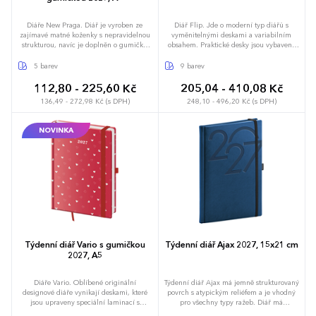
Diáře New Praga. Diář je vyroben ze
Diář Flip. Jde o moderní typ diářů s
zajímavé matné koženky s nepravidelnou
vyměnitelnými deskami a variabilním
strukturou, navíc je doplněn o gumičku
obsahem. Praktické desky jsou vybaveny
pro uzavření v kontrastní barvě. Vzhledem
poutkem na tužku, magnetickou uzavírací
ke struktuře materiálu je vhodná pro
klopou a jejich okraj zdobí obšití nití.
5 barev
9 barev
sleporažbu bez fólie, nedoporučujeme
Desky je možno použít opakovaně pro
však razit drobné texty, které mohou při
zápisníky i diáře, proto neobsahují ražbu
112,80 - 225,60 Kč
205,04 - 410,08 Kč
ražbě zaniknout. Diář obsahuje: osobní
letopočtu. Kvalitní koženka umožňuje
136,49 - 272,98 Kč (s DPH)
248,10 - 496,20 Kč (s DPH)
údaje, plánovač dovolené (měsíční
dosáhnout vynikajících výsledků
přehled), plánovací kalendář, telefonní
sleporažby bez fólie. Diář obsahuje: osobní
předvolby, státní svátky České a Slovenské
údaje, plánovač dovolené (měsíční
NOVINKA
republiky, mezinárodní svátky, roční
přehled), plánovací kalendář, telefonní
výhled, týdenní layout, adresář, mapa
předvolby, státní svátky České a Slovenské
Evropy a České a Slovenské republiky
republiky, mezinárodní svátky, roční
výhled, denní layout, adresář, mapa
Evropy a České a Slovenské republiky Do
diáře FLIP lze přidat poznámkový blok.
Stačí si vybrat jednu z náhradních náplní,
kterou lze jednoduše do desek doplnit. S
oblíbenými deskami FLIP se uživatel
nemusí loučit ani v příštím roce.
Připravíme opět náhradní náplně pro
denní a týdenní diáře.
Týdenní diář Vario s gumičkou
Týdenní diář Ajax 2027, 15x21 cm
2027, A5
Diáře Vario. Oblíbené originální
Týdenní diář Ajax má jemně strukturovaný
designové diáře vynikají deskami, které
povrch s atypickým reliéfem a je vhodný
jsou upraveny speciální laminací s
pro všechny typy ražeb. Diář má
hedvábným efektem, díky které jsou velmi
zakulacené rohy, poutko na tužku a