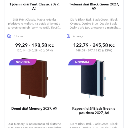
Týdenní diář Print Classic 2027,
Týdenní diář Black Green 2027,
A5
A5
Diář Print Classic. Matná koženka
Diáře Black Red, Black Green, Black
představuje kvalitní, na dotek příjemný a
Orange, Double Blue, Double Black.
zároveň velmi oblíbený materiál. Tloušťka
Desky diáře jsou zhotoveny z matného
materiálu umožňuje dosáhnout
materiálu na bázi zušlechtěného papíru,
perfektních výsledků při sleporažbě bez
který je bez struktury a tím neruší vzhled
5 barev
4 barvy
fólie. Diář obsahuje: osobní údaje,
samotného produktu. Diář je doplněn o
plánovač dovolené (měsíční přehled),
gumičku pro uzavření a poutko na
99,29 - 198,58 Kč
122,79 - 245,58 Kč
plánovací kalendář, telefonní předvolby,
propisku, kompletní design doplňuje
120,14 - 240,28 Kč (s DPH)
148,58 - 297,15 Kč (s DPH)
státní svátky České a Slovenské republiky,
obšití desek nití. Diář obsahuje: osobní
mezinárodní svátky, roční výhled, týdenní
údaje, plánovač dovolené (měsíční
layout, adresář, mapa Evropy a České a
přehled), plánovací kalendář, telefonní
NOVINKA
NOVINKA
Slovenské republiky
předvolby, státní svátky České a Slovenské
republiky, mezinárodní svátky, roční
výhled, týdenní layout, adresář, mapa
Evropy a České a Slovenské republiky
Denní diář Memory 2027, A5
Kapesní diář Black Green s
poutkem 2027, A6
Diář Memory. K nerozeznání od skutečné
Diáře Black Red, Black Green, Black
kůže, navíc doplněn gumičkou přes hřbet
Orange, Double Blue, Double Black.