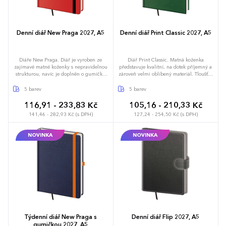
Denní diář New Praga 2027, A5
Denní diář Print Classic 2027, A5
Diáře New Praga. Diář je vyroben ze
Diář Print Classic. Matná koženka
zajímavé matné koženky s nepravidelnou
představuje kvalitní, na dotek příjemný a
strukturou, navíc je doplněn o gumičku
zároveň velmi oblíbený materiál. Tloušťka
pro uzavření v kontrastní barvě. Vzhledem
materiálu umožňuje dosáhnout
ke struktuře materiálu je vhodná pro
perfektních výsledků při sleporažbě bez
5 barev
5 barev
sleporažbu bez fólie, nedoporučujeme
fólie. Diář obsahuje: osobní údaje,
však razit drobné texty, které mohou při
plánovač dovolené (měsíční přehled),
116,91 - 233,83 Kč
105,16 - 210,33 Kč
ražbě zaniknout. Diář obsahuje: osobní
plánovací kalendář, telefonní předvolby,
141,46 - 282,93 Kč (s DPH)
127,24 - 254,50 Kč (s DPH)
údaje, plánovač dovolené (měsíční
státní svátky České a Slovenské republiky,
přehled), plánovací kalendář, telefonní
mezinárodní svátky, roční výhled, denní
předvolby, státní svátky České a Slovenské
layout, adresář, mapa Evropy a České a
NOVINKA
NOVINKA
republiky, mezinárodní svátky, roční
Slovenské republiky
výhled, denní layout, adresář, mapa
Evropy a České a Slovenské republiky
Týdenní diář New Praga s
Denní diář Flip 2027, A5
gumičkou 2027, A5