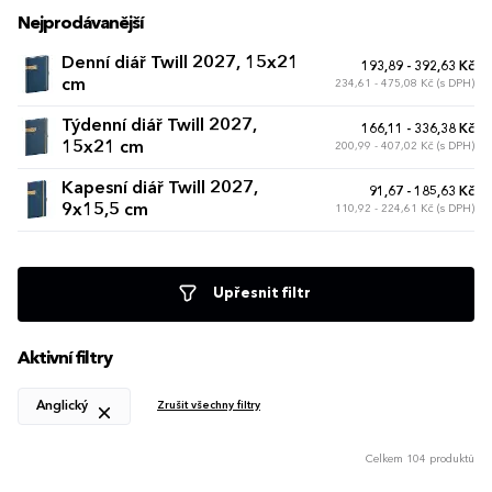
Nejprodávanější
Denní diář Twill 2027, 15x21
193,89 - 392,63 Kč
cm
234,61 - 475,08 Kč (s DPH)
Týdenní diář Twill 2027,
166,11 - 336,38 Kč
15x21 cm
200,99 - 407,02 Kč (s DPH)
Kapesní diář Twill 2027,
91,67 - 185,63 Kč
9x15,5 cm
110,92 - 224,61 Kč (s DPH)
Upřesnit filtr
Aktivní filtry
Anglický
Zrušit všechny filtry
Celkem 104 produktů