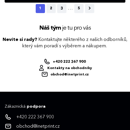
pro poznámky
republiky
…
1
2
3
5
Náš tým
je tu pro vás
Nevíte si rady?
Kontaktujte některého z našich odborníků,
který vám poradí s výběrem a nákupem.
+420 222 367 900
Kontakty na obchodníky
obchod@inetprint.cz
Zákaznická
podpora
+420 222 367 900
obchod@inetprint.cz